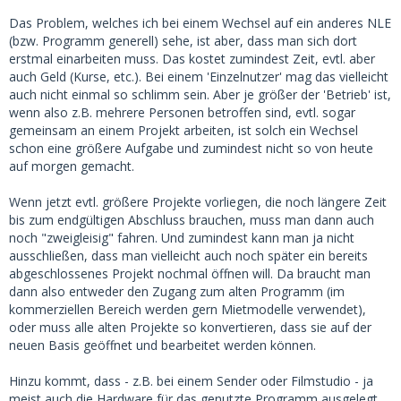
Das Problem, welches ich bei einem Wechsel auf ein anderes NLE
(bzw. Programm generell) sehe, ist aber, dass man sich dort
erstmal einarbeiten muss. Das kostet zumindest Zeit, evtl. aber
auch Geld (Kurse, etc.). Bei einem 'Einzelnutzer' mag das vielleicht
auch nicht einmal so schlimm sein. Aber je größer der 'Betrieb' ist,
wenn also z.B. mehrere Personen betroffen sind, evtl. sogar
gemeinsam an einem Projekt arbeiten, ist solch ein Wechsel
schon eine größere Aufgabe und zumindest nicht so von heute
auf morgen gemacht.
Wenn jetzt evtl. größere Projekte vorliegen, die noch längere Zeit
bis zum endgültigen Abschluss brauchen, muss man dann auch
noch "zweigleisig" fahren. Und zumindest kann man ja nicht
ausschließen, dass man vielleicht auch noch später ein bereits
abgeschlossenes Projekt nochmal öffnen will. Da braucht man
dann also entweder den Zugang zum alten Programm (im
kommerziellen Bereich werden gern Mietmodelle verwendet),
oder muss alle alten Projekte so konvertieren, dass sie auf der
neuen Basis geöffnet und bearbeitet werden können.
Hinzu kommt, dass - z.B. bei einem Sender oder Filmstudio - ja
meist auch die Hardware für das genutzte Programm ausgelegt