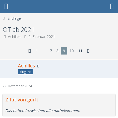
Endlager
OT ab 2021
Achilles
6. Februar 2021
1
…
7
8
9
10
11
Achilles
Mitglied
22. Dezember 2024
Zitat von gurlt
Das haben inzwischen alle mitbekommen.