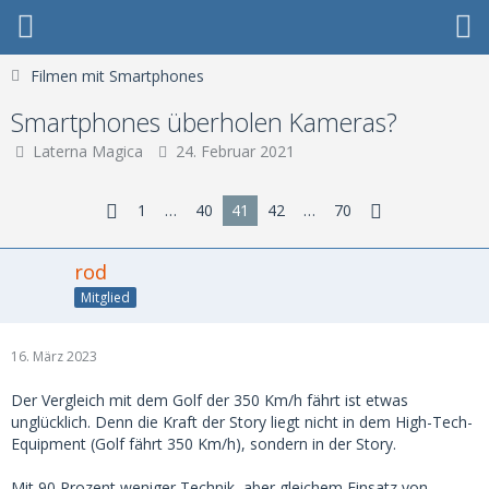
Filmen mit Smartphones
Smartphones überholen Kameras?
Laterna Magica
24. Februar 2021
1
…
40
41
42
…
70
rod
Mitglied
16. März 2023
Der Vergleich mit dem Golf der 350 Km/h fährt ist etwas
unglücklich. Denn die Kraft der Story liegt nicht in dem High-Tech-
Equipment (Golf fährt 350 Km/h), sondern in der Story.
Mit 90 Prozent weniger Technik, aber gleichem Einsatz von