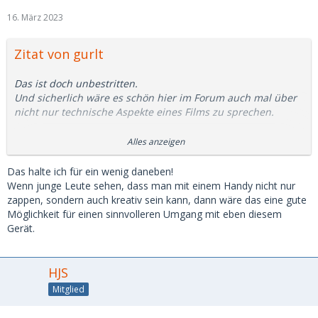
16. März 2023
Zitat von gurlt
Das ist doch unbestritten.
Und sicherlich wäre es schön hier im Forum auch mal über
nicht nur technische Aspekte eines Films zu sprechen.
Aber es geht hier eben rein um die Kamera als solche. Und
Alles anzeigen
da wird den Leuten mit derartigen "Werbeaussagen" eben
ein falschen Bild vorgegaukelt.
Hans-Jürgen
hat das sehr
Das halte ich für ein wenig daneben!
gut zusammengefasst,
Wenn junge Leute sehen, dass man mit einem Handy nicht nur
zappen, sondern auch kreativ sein kann, dann wäre das eine gute
Gruß
Möglichkeit für einen sinnvolleren Umgang mit eben diesem
Peter
Gerät.
HJS
Mitglied