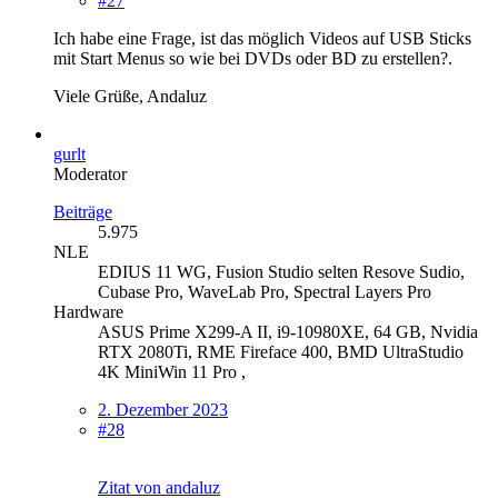
#27
Ich habe eine Frage, ist das möglich Videos auf USB Sticks
mit Start Menus so wie bei DVDs oder BD zu erstellen?.
Viele Grüße, Andaluz
gurlt
Moderator
Beiträge
5.975
NLE
EDIUS 11 WG, Fusion Studio selten Resove Sudio,
Cubase Pro, WaveLab Pro, Spectral Layers Pro
Hardware
ASUS Prime X299-A II, i9-10980XE, 64 GB, Nvidia
RTX 2080Ti, RME Fireface 400, BMD UltraStudio
4K MiniWin 11 Pro ,
2. Dezember 2023
#28
Zitat von andaluz