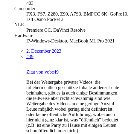
403
Camcorder
FX3, FS7, Z280, Z90, A7S3, BMPCC 6K, GoPro10,
DJI Osmo Pocket 3
NLE
Premiere CC, DaVinci Resolve
Hardware
I7-Windows-Desktop, MacBook M1 Pro 2021
2. Dezember 2023
#39
Zitat von vobe49
Bei der Weitergabe privater Videos, die
urheberrechtlich geschützte Inhalte anderer Leute
beinhalten, gibt es ja auch einige Bestimmungen,
die teilweise aber recht schwammig sind wie:
Weitergabe des Videos an eine geringe Anzahl
Leute möglich wobei gering nicht definiert ist
oder keine öffentliche Aufführung, wobei auch
hier nicht ganz klar ist, was "öffentlich" bedeutet
(z.B. ist eine Party zu Hause mit einigen Leuten
schon öffentlich oder nicht).