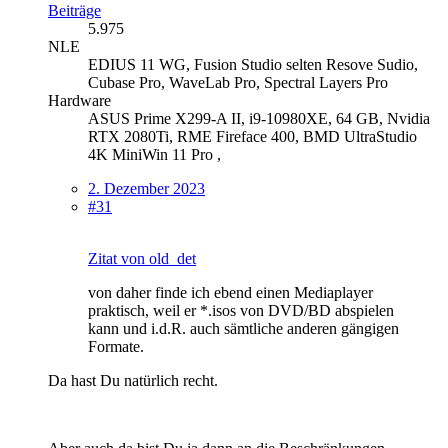
Beiträge
5.975
NLE
EDIUS 11 WG, Fusion Studio selten Resove Sudio,
Cubase Pro, WaveLab Pro, Spectral Layers Pro
Hardware
ASUS Prime X299-A II, i9-10980XE, 64 GB, Nvidia
RTX 2080Ti, RME Fireface 400, BMD UltraStudio
4K MiniWin 11 Pro ,
2. Dezember 2023
#31
Zitat von old_det
von daher finde ich ebend einen Mediaplayer
praktisch, weil er *.isos von DVD/BD abspielen
kann und i.d.R. auch sämtliche anderen gängigen
Formate.
Da hast Du natürlich recht.