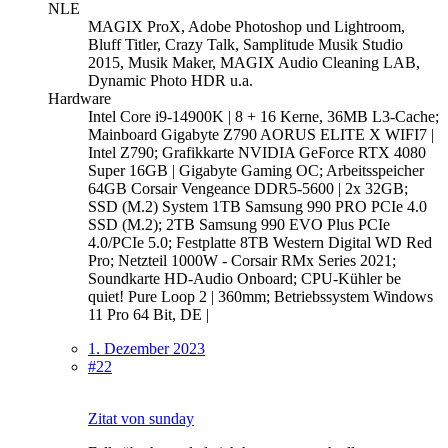
NLE
MAGIX ProX, Adobe Photoshop und Lightroom,
Bluff Titler, Crazy Talk, Samplitude Musik Studio
2015, Musik Maker, MAGIX Audio Cleaning LAB,
Dynamic Photo HDR u.a.
Hardware
Intel Core i9-14900K | 8 + 16 Kerne, 36MB L3-Cache;
Mainboard Gigabyte Z790 AORUS ELITE X WIFI7 |
Intel Z790; Grafikkarte NVIDIA GeForce RTX 4080
Super 16GB | Gigabyte Gaming OC; Arbeitsspeicher
64GB Corsair Vengeance DDR5-5600 | 2x 32GB;
SSD (M.2) System 1TB Samsung 990 PRO PCIe 4.0
SSD (M.2); 2TB Samsung 990 EVO Plus PCIe
4.0/PCIe 5.0; Festplatte 8TB Western Digital WD Red
Pro; Netzteil 1000W - Corsair RMx Series 2021;
Soundkarte HD-Audio Onboard; CPU-Kühler be
quiet! Pure Loop 2 | 360mm; Betriebssystem Windows
11 Pro 64 Bit, DE |
1. Dezember 2023
#22
Zitat von sunday