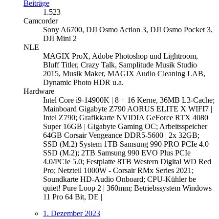
Beiträge
1.523
Camcorder
Sony A6700, DJI Osmo Action 3, DJI Osmo Pocket 3,
DJI Mini 2
NLE
MAGIX ProX, Adobe Photoshop und Lightroom,
Bluff Titler, Crazy Talk, Samplitude Musik Studio
2015, Musik Maker, MAGIX Audio Cleaning LAB,
Dynamic Photo HDR u.a.
Hardware
Intel Core i9-14900K | 8 + 16 Kerne, 36MB L3-Cache;
Mainboard Gigabyte Z790 AORUS ELITE X WIFI7 |
Intel Z790; Grafikkarte NVIDIA GeForce RTX 4080
Super 16GB | Gigabyte Gaming OC; Arbeitsspeicher
64GB Corsair Vengeance DDR5-5600 | 2x 32GB;
SSD (M.2) System 1TB Samsung 990 PRO PCIe 4.0
SSD (M.2); 2TB Samsung 990 EVO Plus PCIe
4.0/PCIe 5.0; Festplatte 8TB Western Digital WD Red
Pro; Netzteil 1000W - Corsair RMx Series 2021;
Soundkarte HD-Audio Onboard; CPU-Kühler be
quiet! Pure Loop 2 | 360mm; Betriebssystem Windows
11 Pro 64 Bit, DE |
1. Dezember 2023