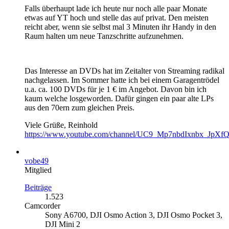
Falls überhaupt lade ich heute nur noch alle paar Monate
etwas auf YT hoch und stelle das auf privat. Den meisten
reicht aber, wenn sie selbst mal 3 Minuten ihr Handy in den
Raum halten um neue Tanzschritte aufzunehmen.
Das Interesse an DVDs hat im Zeitalter von Streaming radikal
nachgelassen. Im Sommer hatte ich bei einem Garagentrödel
u.a. ca. 100 DVDs für je 1 € im Angebot. Davon bin ich
kaum welche losgeworden. Dafür gingen ein paar alte LPs
aus den 70ern zum gleichen Preis.
Viele Grüße, Reinhold
https://www.youtube.com/channel/UC9_Mp7nbdIxnbx_JpXf
vobe49
Mitglied
Beiträge
1.523
Camcorder
Sony A6700, DJI Osmo Action 3, DJI Osmo Pocket 3,
DJI Mini 2