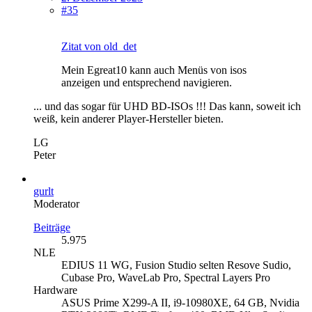
#35
Zitat von old_det
Mein Egreat10 kann auch Menüs von isos
anzeigen und entsprechend navigieren.
... und das sogar für UHD BD-ISOs !!! Das kann, soweit ich
weiß, kein anderer Player-Hersteller bieten.
LG
Peter
gurlt
Moderator
Beiträge
5.975
NLE
EDIUS 11 WG, Fusion Studio selten Resove Sudio,
Cubase Pro, WaveLab Pro, Spectral Layers Pro
Hardware
ASUS Prime X299-A II, i9-10980XE, 64 GB, Nvidia