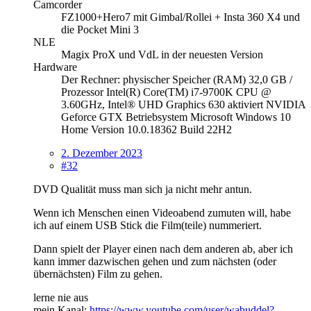
Camcorder
FZ1000+Hero7 mit Gimbal/Rollei + Insta 360 X4 und
die Pocket Mini 3
NLE
Magix ProX und VdL in der neuesten Version
Hardware
Der Rechner: physischer Speicher (RAM) 32,0 GB /
Prozessor Intel(R) Core(TM) i7-9700K CPU @
3.60GHz, Intel® UHD Graphics 630 aktiviert NVIDIA
Geforce GTX Betriebsystem Microsoft Windows 10
Home Version 10.0.18362 Build 22H2
2. Dezember 2023
#32
DVD Qualität muss man sich ja nicht mehr antun.
Wenn ich Menschen einen Videoabend zumuten will, habe
ich auf einem USB Stick die Film(teile) nummeriert.
Dann spielt der Player einen nach dem anderen ab, aber ich
kann immer dazwischen gehen und zum nächsten (oder
übernächsten) Film zu gehen.
lerne nie aus
mein Kanal:
https://www.youtube.com/user/wabuddel?