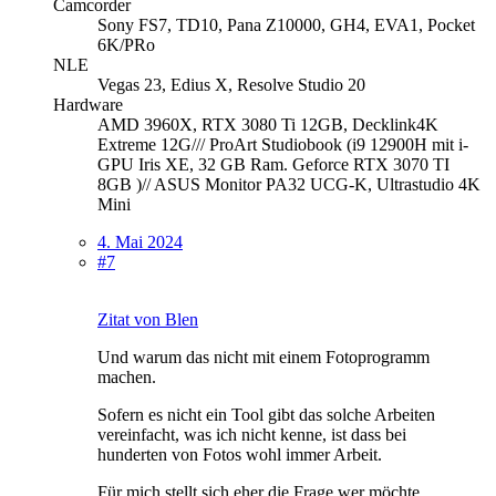
Camcorder
Sony FS7, TD10, Pana Z10000, GH4, EVA1, Pocket
6K/PRo
NLE
Vegas 23, Edius X, Resolve Studio 20
Hardware
AMD 3960X, RTX 3080 Ti 12GB, Decklink4K
Extreme 12G/// ProArt Studiobook (i9 12900H mit i-
GPU Iris XE, 32 GB Ram. Geforce RTX 3070 TI
8GB )// ASUS Monitor PA32 UCG-K, Ultrastudio 4K
Mini
4. Mai 2024
#7
Zitat von Blen
Und warum das nicht mit einem Fotoprogramm
machen.
Sofern es nicht ein Tool gibt das solche Arbeiten
vereinfacht, was ich nicht kenne, ist dass bei
hunderten von Fotos wohl immer Arbeit.
Für mich stellt sich eher die Frage wer möchte