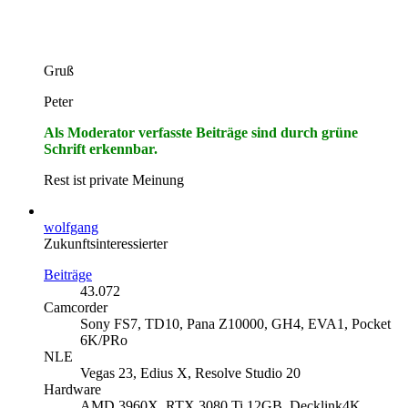
Gruß
Peter
Als Moderator verfasste Beiträge sind durch grüne
Schrift erkennbar.
Rest ist private Meinung
wolfgang
Zukunftsinteressierter
Beiträge
43.072
Camcorder
Sony FS7, TD10, Pana Z10000, GH4, EVA1, Pocket
6K/PRo
NLE
Vegas 23, Edius X, Resolve Studio 20
Hardware
AMD 3960X, RTX 3080 Ti 12GB, Decklink4K