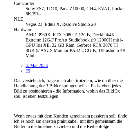
Camcorder
Sony FS7, TD10, Pana Z10000, GH4, EVA1, Pocket
6K/PRo
NLE
Vegas 23, Edius X, Resolve Studio 20
Hardware
AMD 3960X, RTX 3080 Ti 12GB, Decklink4K
Extreme 12G/// ProArt Studiobook (i9 12900H mit i-
GPU Iris XE, 32 GB Ram. Geforce RTX 3070 TI
8GB )// ASUS Monitor PA32 UCG-K, Ultrastudio 4K
Mini
4. Mai 2024
#9
Das verstehe ich, frage mich aber trotzdem, wie du über die
Handhabung der 3 Bilder springen willst. Es ist eben jedes
Bild zu positionieren - die Information, wohin das Bild 3x
soll, ist eben festzulegen.
Wenn etwas mit dem Kunden gemeinsam passieren soll, finde
ich es noch am ehesten praktikabel, mit ihm gemeinsam die
Bilder in die timeline zu ziehen und die Reihenfolge