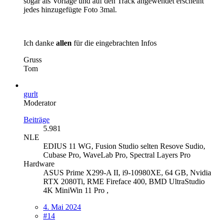
sogar als Vorlage und auf den Track angewendet erscheint
jedes hinzugefügte Foto 3mal.
Ich danke
allen
für die eingebrachten Infos
Gruss
Tom
gurlt
Moderator
Beiträge
5.981
NLE
EDIUS 11 WG, Fusion Studio selten Resove Sudio,
Cubase Pro, WaveLab Pro, Spectral Layers Pro
Hardware
ASUS Prime X299-A II, i9-10980XE, 64 GB, Nvidia
RTX 2080Ti, RME Fireface 400, BMD UltraStudio
4K MiniWin 11 Pro ,
4. Mai 2024
#14