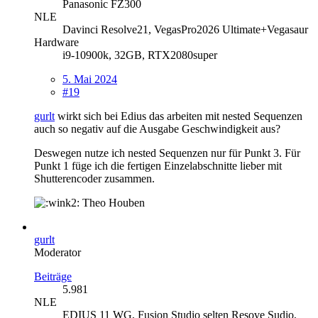
Panasonic FZ300
NLE
Davinci Resolve21, VegasPro2026 Ultimate+Vegasaur
Hardware
i9-10900k, 32GB, RTX2080super
5. Mai 2024
#19
gurlt
wirkt sich bei Edius das arbeiten mit nested Sequenzen
auch so negativ auf die Ausgabe Geschwindigkeit aus?
Deswegen nutze ich nested Sequenzen nur für Punkt 3. Für
Punkt 1 füge ich die fertigen Einzelabschnitte lieber mit
Shutterencoder zusammen.
Theo Houben
gurlt
Moderator
Beiträge
5.981
NLE
EDIUS 11 WG, Fusion Studio selten Resove Sudio,