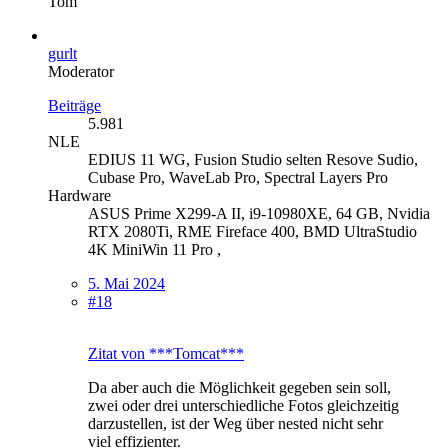
Tom
gurlt
Moderator
Beiträge
5.981
NLE
EDIUS 11 WG, Fusion Studio selten Resove Sudio,
Cubase Pro, WaveLab Pro, Spectral Layers Pro
Hardware
ASUS Prime X299-A II, i9-10980XE, 64 GB, Nvidia
RTX 2080Ti, RME Fireface 400, BMD UltraStudio
4K MiniWin 11 Pro ,
5. Mai 2024
#18
Zitat von ***Tomcat***
Da aber auch die Möglichkeit gegeben sein soll,
zwei oder drei unterschiedliche Fotos gleichzeitig
darzustellen, ist der Weg über nested nicht sehr
viel effizienter.