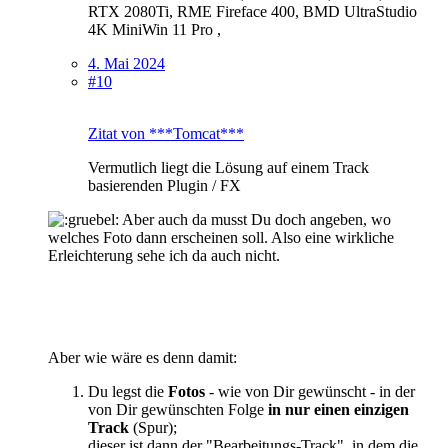
RTX 2080Ti, RME Fireface 400, BMD UltraStudio
4K MiniWin 11 Pro ,
4. Mai 2024
#10
Zitat von ***Tomcat***
Vermutlich liegt die Lösung auf einem Track
basierenden Plugin / FX
Aber auch da musst Du doch angeben, wo
welches Foto dann erscheinen soll. Also eine wirkliche
Erleichterung sehe ich da auch nicht.
Aber wie wäre es denn damit:
Du legst die
Fotos
- wie von Dir gewünscht - in der
von Dir gewünschten Folge
in nur einen einzigen
Track
(Spur);
dieser ist dann der "Bearbeitungs-Track", in dem die