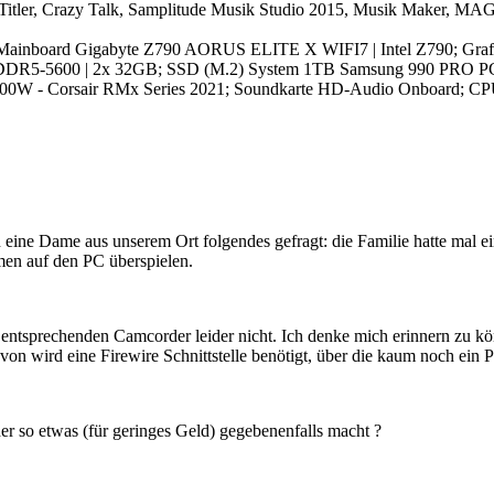
itler, Crazy Talk, Samplitude Musik Studio 2015, Musik Maker, M
; Mainboard Gigabyte Z790 AORUS ELITE X WIFI7 | Intel Z790; Gr
 DDR5-5600 | 2x 32GB; SSD (M.2) System 1TB Samsung 990 PRO PCI
 1000W - Corsair RMx Series 2021; Soundkarte HD-Audio Onboard; CP
ern eine Dame aus unserem Ort folgendes gefragt: die Familie hatte ma
men auf den PC überspielen.
n entsprechenden Camcorder leider nicht. Ich denke mich erinnern zu 
von wird eine Firewire Schnittstelle benötigt, über die kaum noch ein 
 der so etwas (für geringes Geld) gegebenenfalls macht ?