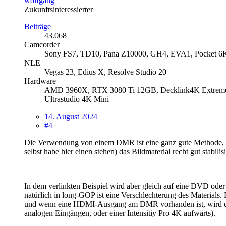
wolfgang
Zukunftsinteressierter
Beiträge
43.068
Camcorder
Sony FS7, TD10, Pana Z10000, GH4, EVA1, Pocket 6
NLE
Vegas 23, Edius X, Resolve Studio 20
Hardware
AMD 3960X, RTX 3080 Ti 12GB, Decklink4K Extreme 1
Ultrastudio 4K Mini
14. August 2024
#4
Die Verwendung von einem DMR ist eine ganz gute Methode, 
selbst habe hier einen stehen) das Bildmaterial recht gut stabili
In dem verlinkten Beispiel wird aber gleich auf eine DVD oder
natürlich in long-GOP ist eine Verschlechterung des Materials.
und wenn eine HDMI-Ausgang am DMR vorhanden ist, wird dann
analogen Eingängen, oder einer Intensitiy Pro 4K aufwärts).