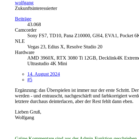
wolfgang
Zukunftsinteressierter
Beiträge
43.068
Camcorder
Sony FS7, TD10, Pana Z10000, GH4, EVA1, Pocket 6
NLE
Vegas 23, Edius X, Resolve Studio 20
Hardware
AMD 3960X, RTX 3080 Ti 12GB, Decklink4K Extreme 1
Ultrastudio 4K Mini
14. August 2024
#5
Ergänzung: das Überspielen ist immer nur der erste Schritt. Der
werden - und entrauscht, nachgeschärft und farbkorrigiert we
letztere durchaus deinterlacen, aber der Rest fehlt dann eben.
Lieben Gruß,
Wolfgang
Grüne Kommentare sind aus der Admin-Funktion geschrieben