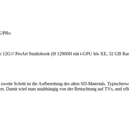
K/PRo
2G/// ProArt Studiobook (i9 12900H mit i-GPU Iris XE, 32 GB R
 zweite Schritt ist die Aufbereitung des alten SD-Materials. Typischer
rden. Damit wird man unabhängig von der Betrachtung auf TVs, und of