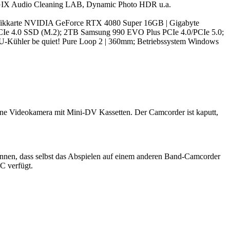
AGIX Audio Cleaning LAB, Dynamic Photo HDR u.a.
afikkarte NVIDIA GeForce RTX 4080 Super 16GB | Gigabyte
e 4.0 SSD (M.2); 2TB Samsung 990 EVO Plus PCIe 4.0/PCIe 5.0;
U-Kühler be quiet! Pure Loop 2 | 360mm; Betriebssystem Windows
l eine Videokamera mit Mini-DV Kassetten. Der Camcorder ist kaputt,
können, dass selbst das Abspielen auf einem anderen Band-Camcorder
PC verfügt.