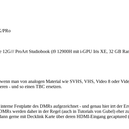
K/PRo
2G/// ProArt Studiobook (i9 12900H mit i-GPU Iris XE, 32 GB R
wenn man von analogen Material wie SVHS, VHS, Video 8 oder Video
sieren - und so einen TBC ersetzen.
 interne Festplatte des DMRs aufgezeichnet - und genau hier irrt der 
 DMRs werden daher in der Regel (auch in Tutorials von Gubel) eher zu
 gerne mit Decklink Karte über deren HDMI-Eingang gecaptured (im Ei