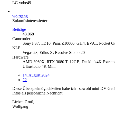
LG vobe49
wolfgang
Zukunftsinteressierter
Beiträge
43.068
Camcorder
Sony FS7, TD10, Pana Z10000, GH4, EVA1, Pocket 6
NLE
Vegas 23, Edius X, Resolve Studio 20
Hardware
AMD 3960X, RTX 3080 Ti 12GB, Decklink4K Extreme 1
Ultrastudio 4K Mini
14. August 2024
#2
Diese Überspielmöglichkeiten habe ich - sowohl mini-DV Geräte,
Infos als persönliche Nachricht.
Lieben Gruß,
Wolfgang