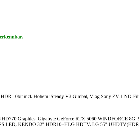
 erkennbar.
 HDR 10bit incl. Hohem iSteady V3 Gimbal, Vlog Sony ZV-1 ND-Filte
l UHD770 Graphics, Gigabyte GeForce RTX 5060 WINDFORCE 8G, 
 mit IPS LED, KENDO 32" HDR10+HLG HDTV, LG 55" UHDTV(HDR