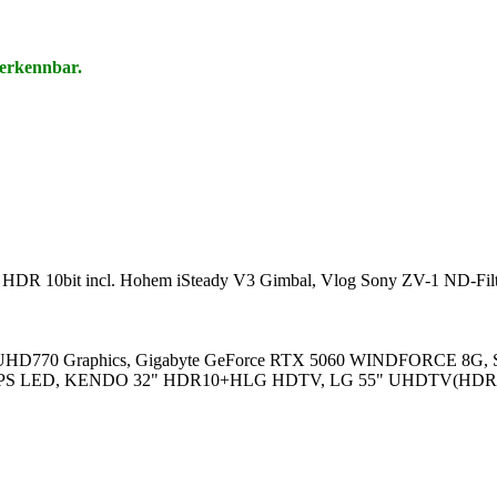
 erkennbar.
 HDR 10bit incl. Hohem iSteady V3 Gimbal, Vlog Sony ZV-1 ND-Filte
l UHD770 Graphics, Gigabyte GeForce RTX 5060 WINDFORCE 8G, 
 mit IPS LED, KENDO 32" HDR10+HLG HDTV, LG 55" UHDTV(HDR