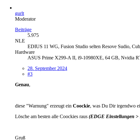
gurlt
Moderator
Beiträge
5.975
NLE
EDIUS 11 WG, Fusion Studio selten Resove Sudio, Cuba
Hardware
ASUS Prime X299-A II, i9-10980XE, 64 GB, Nvidia RT
28. September 2024
#3
Genau
,
diese "Warnung" erzeugt ein
Coockie
, was Du Dir irgendwo ei
Lösche am besten alle Coockies raus
(EDGE Einstellungen > D
Gruß