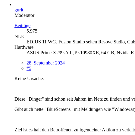
gurlt
Moderator
Beiträge
5.975
NLE
EDIUS 11 WG, Fusion Studio selten Resove Sudio, Cuba
Hardware
ASUS Prime X299-A II, i9-10980XE, 64 GB, Nvidia RT
28. September 2024
#5
Keine Ursache.
Diese "Dinger" sind schon seit Jahren im Netz zu finden und v
Gibt auch nette "BlueScreens" mit Meldungen wie "Windowssyst
Ziel ist es halt den Betroffenen zu irgendeiner Aktion zu verlei