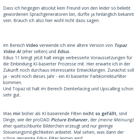
Dass ich hingegen absolut kein Freund von den leider so beliebt
gewordenen Sprachgeneratoren bin, dürfte ja hinlänglich bekannt
sein. Brauch ich also hier wohl nicht dazu sagen.
Im Bereich
Video
verwende ich eine ältere Version von
Topaz
Video AI
(eher selten) und
Edius
.
Edius 11 bringt jetzt halt einige verbesserte Voraussetzungen für
die Einbindung KI-basierter Prozesse mit. Hier erwarte ich in der
Zukunft noch durchaus interessante Entwicklungen. Zunächst soll
ja - wohl noch dieses Jahr - ein KI basierter Farbkorrekturfilter
kommen.
Und Topaz ist halt im Bereich Deinterlacing und Upscalling schon
sehr gut.
Was
mir
bisher als KI-basierende Filten
nicht so gefällt
, sind
Dinge, wie der proDAD
Picture Enhanzer
, der
(meine Meinung)
eher quietschbunte Bilderchen erzeugt und nur geringe
Steuerungsmöglichkeiten anbietet. Mal sehen, was dann der
schon genannte Edius-Filter leisten wird.