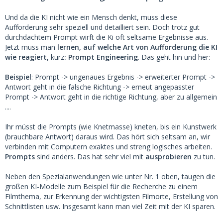
Und da die KI nicht wie ein Mensch denkt, muss diese
Aufforderung sehr speziell und detailliert sein. Doch trotz gut
durchdachtem Prompt wirft die Ki oft seltsame Ergebnisse aus.
Jetzt muss man
lernen, auf welche Art von Aufforderung die KI
wie reagiert,
kurz
: Prompt Engineering
. Das geht hin und her:
Beispiel
: Prompt -> ungenaues Ergebnis -> erweiterter Prompt ->
Antwort geht in die falsche Richtung -> erneut angepasster
Prompt -> Antwort geht in die richtige Richtung, aber zu allgemein
....
Ihr müsst die Prompts (wie Knetmasse) kneten, bis ein Kunstwerk
(brauchbare Antwort) daraus wird. Das hört sich seltsam an, wir
verbinden mit Computern exaktes und streng logisches arbeiten.
Prompts
sind anders. Das hat sehr viel mit
ausprobieren
zu tun.
Neben den Spezialanwendungen wie unter Nr. 1 oben, taugen die
großen KI-Modelle zum Beispiel für die Recherche zu einem
Filmthema, zur Erkennung der wichtigsten Filmorte, Erstellung von
Schnittlisten usw. Insgesamt kann man viel Zeit mit der KI sparen.