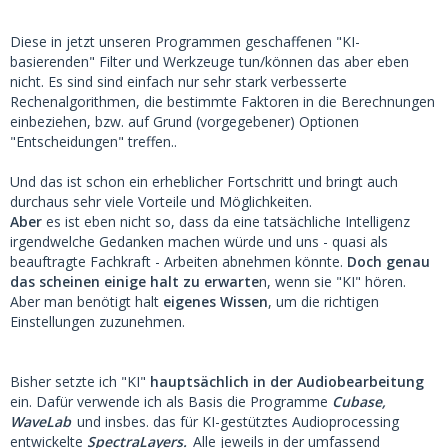
Diese in jetzt unseren Programmen geschaffenen "KI-
basierenden" Filter und Werkzeuge tun/können das aber eben
nicht. Es sind sind einfach nur sehr stark verbesserte
Rechenalgorithmen, die bestimmte Faktoren in die Berechnungen
einbeziehen, bzw. auf Grund (vorgegebener) Optionen
"Entscheidungen" treffen..
Und das ist schon ein erheblicher Fortschritt und bringt auch
durchaus sehr viele Vorteile und Möglichkeiten.
Aber
es ist eben nicht so, dass da eine tatsächliche Intelligenz
irgendwelche Gedanken machen würde und uns - quasi als
beauftragte Fachkraft - Arbeiten abnehmen könnte.
Doch genau
das scheinen einige halt zu erwarte
n, wenn sie "KI" hören.
Aber man benötigt halt
eigenes Wissen
, um die richtigen
Einstellungen zuzunehmen.
Bisher setzte ich "KI"
hauptsächlich in der Audiobearbeitung
ein. Dafür verwende ich als Basis die Programme
Cubase,
WaveLab
und insbes. das für KI-gestütztes Audioprocessing
entwickelte
SpectraLayers.
Alle jeweils in der umfassend