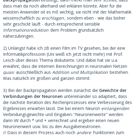
dass man da noch allerhand viel erklären könnte. Aber für die
meisten Anwender ist es mE wichtig, sie nicht mit der Mathematik
wissenschaftlich zu
erschlagen
, sondern eben - wie das bisher
sehr geschickt läuft - durch entsprechend sensible
Informationsreduktion
dem Problem grundsätzlich
näherzubringen.
2) Unlängst habe ich zB einen Film im TV gesehen, bei der eine
Informatikprofessorin (Uni weiß ich jetzt nicht mehr) mit Prof.
Lesch über dieses Thema diskutierte. Und dabei hat sie u.a.
erwähnt, dass die internen Berechnungen in neuronalen Netzen
quasi
ausschließlich aus
Addition und Multiplikation
bestehen.
Was natürlich im großen und ganzen stimmt:
3) Bei der Backpropagation werden zunächst die
Gewichte der
Verbindungen der Neuronen
untereinander so adaptiert, dass
die nächste Iteration des Rechenprozesses eine Verbesserung des
Ergebnisses erwarten lässt. Die bei einem Neuron
einlangenden
Verbindungsgewichte und Eingaben-"Neuronenwerte" werden
dann iW durch * und + verrechnet und ergeben einen neuen
Neuronenwert usw. bis zu den Ausgabeneutronen.
// Dass in diesem Prozess auch noch
andere
Funktionen zum