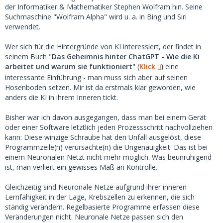
der Informatiker & Mathematiker Stephen Wolfram hin. Seine
Suchmaschine "Wolfram Alpha" wird u. a. in Bing und Siri
verwendet.
Wer sich für die Hintergründe von KI interessiert, der findet in
seinem Buch "
Das Geheimnis hinter ChatGPT - Wie die Ki
arbeitet und warum sie funktioniert
" (
Klick
)
eine
interessante Einführung - man muss sich aber auf seinen
Hosenboden setzen. Mir ist da erstmals klar geworden, wie
anders die KI in ihrem Inneren tickt.
Bisher war ich davon ausgegangen, dass man bei einem Gerät
oder einer Software letztlich jeden Prozessschritt nachvollziehen
kann: Diese winzige Schraube hat den Unfall ausgelöst, diese
Programmzeile(n) verursachte(n) die Ungenauigkeit. Das ist bei
einem Neuronalen Netzt nicht mehr möglich. Was beunruhigend
ist, man verliert ein gewisses Maß an Kontrolle.
Gleichzeitig sind Neuronale Netze aufgrund ihrer inneren
Lernfähigkeit in der Lage, Krebszellen zu erkennen, die sich
ständig verändern. Regelbasierte Programme erfassen diese
Veränderungen nicht. Neuronale Netze passen sich den