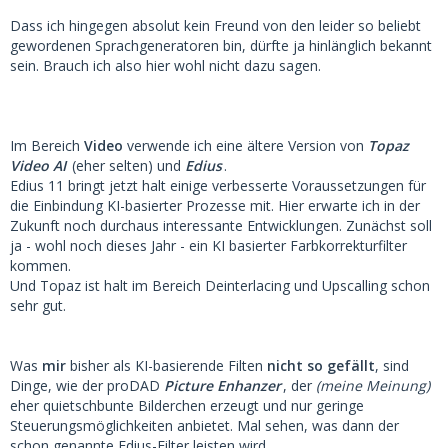
Dass ich hingegen absolut kein Freund von den leider so beliebt
gewordenen Sprachgeneratoren bin, dürfte ja hinlänglich bekannt
sein. Brauch ich also hier wohl nicht dazu sagen.
Im Bereich
Video
verwende ich eine ältere Version von
Topaz
Video AI
(eher selten) und
Edius
.
Edius 11 bringt jetzt halt einige verbesserte Voraussetzungen für
die Einbindung KI-basierter Prozesse mit. Hier erwarte ich in der
Zukunft noch durchaus interessante Entwicklungen. Zunächst soll
ja - wohl noch dieses Jahr - ein KI basierter Farbkorrekturfilter
kommen.
Und Topaz ist halt im Bereich Deinterlacing und Upscalling schon
sehr gut.
Was
mir
bisher als KI-basierende Filten
nicht so gefällt
, sind
Dinge, wie der proDAD
Picture Enhanzer
, der
(meine Meinung)
eher quietschbunte Bilderchen erzeugt und nur geringe
Steuerungsmöglichkeiten anbietet. Mal sehen, was dann der
schon genannte Edius-Filter leisten wird.