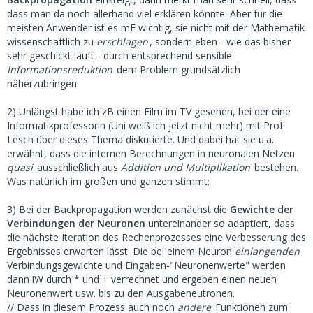
dass man da noch allerhand viel erklären könnte. Aber für die
meisten Anwender ist es mE wichtig, sie nicht mit der Mathematik
wissenschaftlich zu
erschlagen
, sondern eben - wie das bisher
sehr geschickt läuft - durch entsprechend sensible
Informationsreduktion
dem Problem grundsätzlich
näherzubringen.
2) Unlängst habe ich zB einen Film im TV gesehen, bei der eine
Informatikprofessorin (Uni weiß ich jetzt nicht mehr) mit Prof.
Lesch über dieses Thema diskutierte. Und dabei hat sie u.a.
erwähnt, dass die internen Berechnungen in neuronalen Netzen
quasi
ausschließlich aus
Addition und Multiplikation
bestehen.
Was natürlich im großen und ganzen stimmt:
3) Bei der Backpropagation werden zunächst die
Gewichte der
Verbindungen der Neuronen
untereinander so adaptiert, dass
die nächste Iteration des Rechenprozesses eine Verbesserung des
Ergebnisses erwarten lässt. Die bei einem Neuron
einlangenden
Verbindungsgewichte und Eingaben-"Neuronenwerte" werden
dann iW durch * und + verrechnet und ergeben einen neuen
Neuronenwert usw. bis zu den Ausgabeneutronen.
// Dass in diesem Prozess auch noch
andere
Funktionen zum