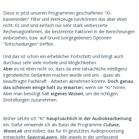
Diese in jetzt unseren Programmen geschaffenen "KI-
basierenden" Filter und Werkzeuge tun/können das aber eben
nicht. Es sind sind einfach nur sehr stark verbesserte
Rechenalgorithmen, die bestimmte Faktoren in die Berechnungen
einbeziehen, bzw. auf Grund (vorgegebener) Optionen
"Entscheidungen" treffen..
Und das ist schon ein erheblicher Fortschritt und bringt auch
durchaus sehr viele Vorteile und Möglichkeiten.
Aber
es ist eben nicht so, dass da eine tatsächliche Intelligenz
irgendwelche Gedanken machen würde und uns - quasi als
beauftragte Fachkraft - Arbeiten abnehmen könnte.
Doch genau
das scheinen einige halt zu erwarte
n, wenn sie "KI" hören.
Aber man benötigt halt
eigenes Wissen
, um die richtigen
Einstellungen zuzunehmen.
Bisher setzte ich "KI"
hauptsächlich in der Audiobearbeitung
ein. Dafür verwende ich als Basis die Programme
Cubase,
WaveLab
und insbes. das für KI-gestütztes Audioprocessing
entwickelte
SpectraLayers.
Alle jeweils in der umfassend