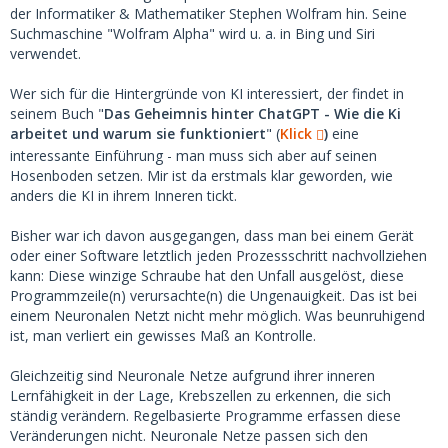
der Informatiker & Mathematiker Stephen Wolfram hin. Seine
Suchmaschine "Wolfram Alpha" wird u. a. in Bing und Siri
verwendet.
Wer sich für die Hintergründe von KI interessiert, der findet in
seinem Buch "
Das Geheimnis hinter ChatGPT - Wie die Ki
arbeitet und warum sie funktioniert
" (
Klick
)
eine
interessante Einführung - man muss sich aber auf seinen
Hosenboden setzen. Mir ist da erstmals klar geworden, wie
anders die KI in ihrem Inneren tickt.
Bisher war ich davon ausgegangen, dass man bei einem Gerät
oder einer Software letztlich jeden Prozessschritt nachvollziehen
kann: Diese winzige Schraube hat den Unfall ausgelöst, diese
Programmzeile(n) verursachte(n) die Ungenauigkeit. Das ist bei
einem Neuronalen Netzt nicht mehr möglich. Was beunruhigend
ist, man verliert ein gewisses Maß an Kontrolle.
Gleichzeitig sind Neuronale Netze aufgrund ihrer inneren
Lernfähigkeit in der Lage, Krebszellen zu erkennen, die sich
ständig verändern. Regelbasierte Programme erfassen diese
Veränderungen nicht. Neuronale Netze passen sich den