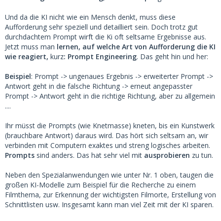
Und da die KI nicht wie ein Mensch denkt, muss diese
Aufforderung sehr speziell und detailliert sein. Doch trotz gut
durchdachtem Prompt wirft die Ki oft seltsame Ergebnisse aus.
Jetzt muss man
lernen, auf welche Art von Aufforderung die KI
wie reagiert,
kurz
: Prompt Engineering
. Das geht hin und her:
Beispiel
: Prompt -> ungenaues Ergebnis -> erweiterter Prompt ->
Antwort geht in die falsche Richtung -> erneut angepasster
Prompt -> Antwort geht in die richtige Richtung, aber zu allgemein
....
Ihr müsst die Prompts (wie Knetmasse) kneten, bis ein Kunstwerk
(brauchbare Antwort) daraus wird. Das hört sich seltsam an, wir
verbinden mit Computern exaktes und streng logisches arbeiten.
Prompts
sind anders. Das hat sehr viel mit
ausprobieren
zu tun.
Neben den Spezialanwendungen wie unter Nr. 1 oben, taugen die
großen KI-Modelle zum Beispiel für die Recherche zu einem
Filmthema, zur Erkennung der wichtigsten Filmorte, Erstellung von
Schnittlisten usw. Insgesamt kann man viel Zeit mit der KI sparen.