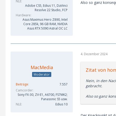
NLE
Also so ganz konsequ
Adobe CS5, Edius 11, DaVinci
Resolve 22 Studio, FCP
Hardware
Asus Maximus Hero Z890, Intel
Core 285k, 96 GB RAM, NVIDIA
Asus RTX 5090 Astral OC LC
4. Dezember 2024
MacMedia
Zitat von ho
Moderator
Nein, in den Nac
Beiträge
7.557
gebracht.
Camcorder
Sony FX-30, ZV-E1, A6700, FS7MK2;
Also so ganz kons
Panasonic S5 usw.
NLE
Edius 10
Der Knackpunkt ist d