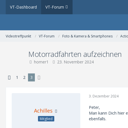
VT-Dashboard
VT-Forum
Videotreffpunkt
VT-Forum
Foto & Kamera & Smartphones
Acti
Motorradfahrten aufzeichnen
homer1
23. November 2024
1
2
3
3. Dezember 2024
Peter,
Achilles
Man kann Dich hier eb
ebenfalls.
Mitglied