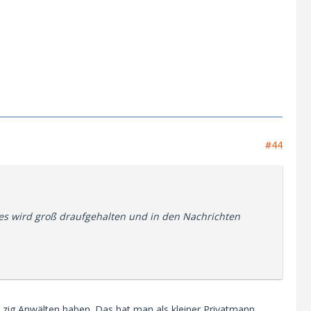
#44
es wird groß draufgehalten und in den Nachrichten
 zig Anwälten haben. Das hat man als kleiner Privatmann