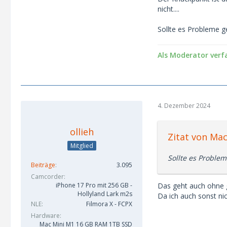
nicht....
Sollte es Probleme ge
Als Moderator verf
4. Dezember 2024
ollieh
Zitat von Ma
Mitglied
Sollte es Problem
Beiträge
3.095
Camcorder
Das geht auch ohne g
iPhone 17 Pro mit 256 GB -
Hollyland Lark m2s
Da ich auch sonst ni
NLE
Filmora X - FCPX
Hardware
Mac Mini M1 16 GB RAM 1TB SSD