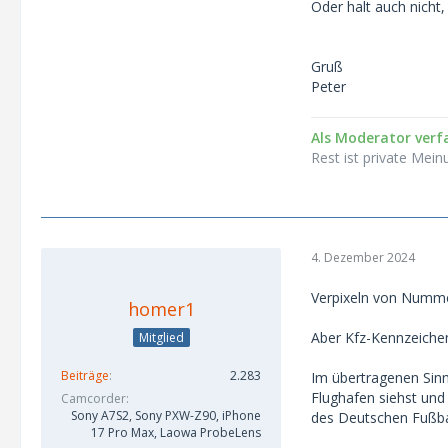
Oder halt auch nicht
Gruß
Peter
Als Moderator verfa
Rest ist private Mein
4. Dezember 2024
Verpixeln von Numme
homer1
Aber Kfz-Kennzeichen 
Mitglied
Beiträge
2.283
Im übertragenen Sin
Flughafen siehst und
Camcorder
Sony A7S2, Sony PXW-Z90, iPhone
des Deutschen Fußbal
17 Pro Max, Laowa ProbeLens