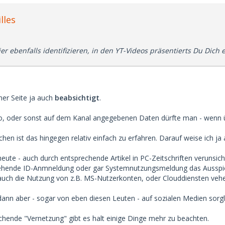
lles
r ebenfalls identifizieren, in den YT-Videos präsentierts Du Dich e
ner Seite ja auch
beabsichtigt
.
eo, oder sonst auf dem Kanal angegebenen Daten dürfte man - wenn 
hen ist das hingegen relativ einfach zu erfahren. Darauf weise ich ja 
heute - auch durch entsprechende Artikel in PC-Zeitschriften verunsich
gehende ID-Anmneldung oder gar Systemnutzungsmeldung das Ausspio
uch die Nutzung von z.B. MS-Nutzerkonten, oder Clouddiensten vehe
ann aber - sogar von eben diesen Leuten - auf sozialen Medien sorglo
chende "Vernetzung" gibt es halt einige Dinge mehr zu beachten.