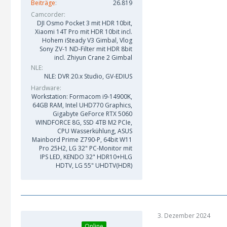
Beiträge
26.819
Camcorder
DJI Osmo Pocket 3 mit HDR 10bit,
Xiaomi 14T Pro mit HDR 10bit incl.
Hohem iSteady V3 Gimbal, Vlog
Sony ZV-1 ND-Filter mit HDR 8bit
incl. Zhiyun Crane 2 Gimbal
NLE
NLE: DVR 20.x Studio, GV-EDIUS
Hardware
Workstation: Formacom i9-14900K,
64GB RAM, Intel UHD770 Graphics,
Gigabyte GeForce RTX 5060
WINDFORCE 8G, SSD 4TB M2 PCIe,
CPU Wasserkühlung, ASUS
Mainbord Prime Z790-P, 64bit W11
Pro 25H2, LG 32" PC-Monitor mit
IPS LED, KENDO 32" HDR10+HLG
HDTV, LG 55" UHDTV(HDR)
3. Dezember 2024
Online