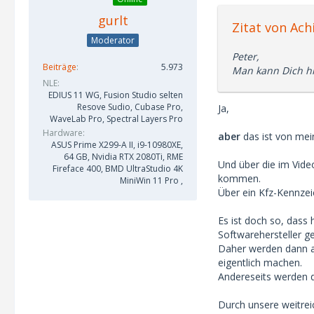
gurlt
Zitat von Achi
Moderator
Peter,
Beiträge
5.973
Man kann Dich hie
NLE
EDIUS 11 WG, Fusion Studio selten
Resove Sudio, Cubase Pro,
Ja,
WaveLab Pro, Spectral Layers Pro
Hardware
aber
das ist von mei
ASUS Prime X299-A II, i9-10980XE,
64 GB, Nvidia RTX 2080Ti, RME
Und über die im Vid
Fireface 400, BMD UltraStudio 4K
kommen.
MiniWin 11 Pro ,
Über ein Kfz-Kennzeic
Es ist doch so, dass 
Softwarehersteller 
Daher werden dann a
eigentlich machen.
Andereseits werden d
Durch unsere weitrei