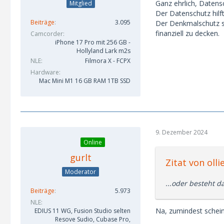
Ganz ehrlich, Datens
Mitglied
Der Datenschutz hilf
Beiträge
3.095
Der Denkmalschutz so
finanziell zu decken.
Camcorder
iPhone 17 Pro mit 256 GB -
Hollyland Lark m2s
NLE
Filmora X - FCPX
Hardware
Mac Mini M1 16 GB RAM 1TB SSD
9. Dezember 2024
Online
gurlt
Zitat von olli
Moderator
...oder besteht d
Beiträge
5.973
NLE
Na, zumindest schein
EDIUS 11 WG, Fusion Studio selten
Resove Sudio, Cubase Pro,