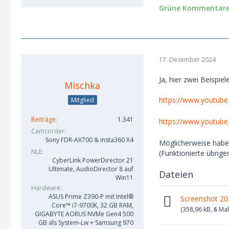
Grüne Kommentare 
17. Dezember 2024
Ja, hier zwei Beispiel
Mischka
https://www.youtub
Mitglied
Beiträge
1.341
https://www.youtube
Camcorder
Sony FDR-AX700 & insta360 X4
Möglicherweise habe 
NLE
(Funktionierte übrige
CyberLink PowerDirector 21
Ultimate, AudioDirector 8 auf
Dateien
Win11
Hardware
ASUS Prime Z390-P mit Intel®
Screenshot 20
Core™ i7-9700K, 32 GB RAM,
(358,96 kB,
6
Mal
GIGABYTE AORUS NVMe Gen4 500
GB als System-Lw + Samsung 970