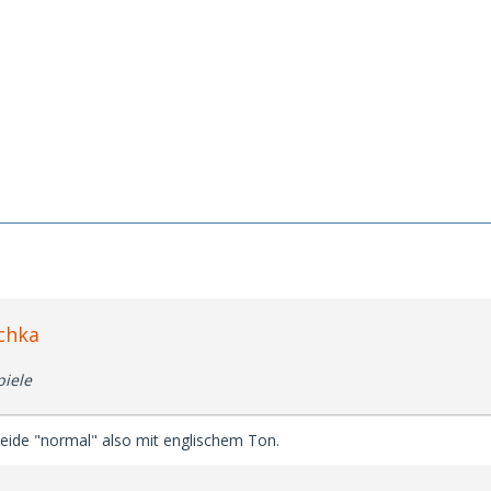
chka
piele
beide "normal" also mit englischem Ton.