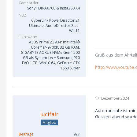
Camcorder
Sony FDR-AX700 & insta360 X4
NLE
CyberLink PowerDirector 21
Ultimate, AudioDirector 8 auf
Win11
Hardware
ASUS Prime Z390-P mit Intel®
Core™ i7-9700K, 32 GB RAM,
GIGABYTE AORUS NVMe Gen4 500
Gruß aus dem Ahrtal!
GB als System-Lw + Samsung 970
EVO 1 TB, Win10 64, GeForce GTX
http://www.youtube
1660 Super
17. Dezember 2024
Autotranslate ist mi
lucifair
Gestern abend wurde 
Mitglied
Beiträge
927