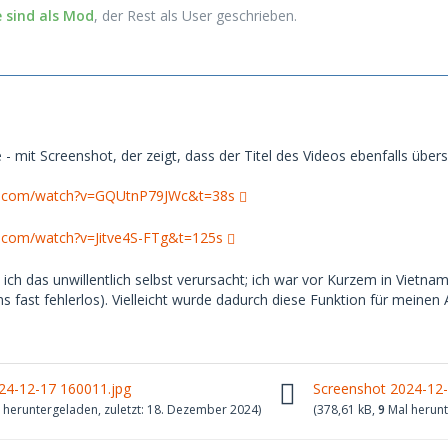
sind als Mod
, der Rest als User geschrieb
en.
e - mit Screenshot, der zeigt, dass der Titel des Videos ebenfalls übers
e.com/watch?v=GQUtnP79JWc&t=38s
.com/watch?v=Jitve4S-FTg&t=125s
ich das unwillentlich selbst verursacht; ich war vor Kurzem in Viet
ns fast fehlerlos). Vielleicht wurde dadurch diese Funktion für meinen 
24-12-17 160011.jpg
Screenshot 2024-12-
 heruntergeladen, zuletzt:
18. Dezember 2024
)
(378,61 kB,
9
Mal herunt