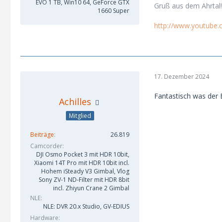
EVO 1 TB, Win10 64, GeForce GTX
Gruß aus dem Ahrtal!
1660 Super
http://www.youtube
17. Dezember 2024
Fantastisch was der
Achilles
Mitglied
Beiträge
26.819
Camcorder
DJI Osmo Pocket 3 mit HDR 10bit,
Xiaomi 14T Pro mit HDR 10bit incl.
Hohem iSteady V3 Gimbal, Vlog
Sony ZV-1 ND-Filter mit HDR 8bit
incl. Zhiyun Crane 2 Gimbal
NLE
NLE: DVR 20.x Studio, GV-EDIUS
Hardware