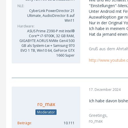
"Einstellungen"-Menü
NLE
CyberLink PowerDirector 21
Unter Android mit Fi
Ultimate, AudioDirector 8 auf
Auswahloption gar nic
Win11
Nur in der Original Y
Hardware
Ich habe in meinem G
ASUS Prime Z390-P mit Intel®
Hat da jemand einen 
Core™ i7-9700K, 32 GB RAM,
GIGABYTE AORUS NVMe Gen4 500
GB als System-Lw + Samsung 970
Gruß aus dem Ahrtal!
EVO 1 TB, Win10 64, GeForce GTX
1660 Super
http://www.youtube
17. Dezember 2024
Ich habe davon bisher
ro_max
Moderator
Greetings,
ro_max
Beiträge
10.111