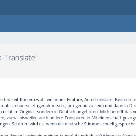
-Translate"
 hat seit Kurzem wohl ein neues Feature, Auto-translate. Bestimmte
matisch übersetzt (gedolmetscht, um genau zu sein) und dann in Deu
nn nicht im Original, sondern in Deutsch angeboten. Mich betrifft das vo
en, zumal bisweilen auch andere Tonspuren in Mitleidenschaft gezo
klingen. Schlimm wird es, wenn die deutsche Stimme schnell gesproche
man diesen Unsinn (in meinen Augen) dauerhaft ab? Wenn ich Filme u