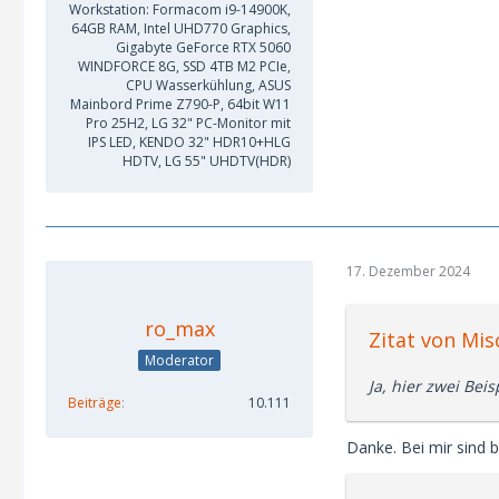
Workstation: Formacom i9-14900K,
64GB RAM, Intel UHD770 Graphics,
Gigabyte GeForce RTX 5060
WINDFORCE 8G, SSD 4TB M2 PCIe,
CPU Wasserkühlung, ASUS
Mainbord Prime Z790-P, 64bit W11
Pro 25H2, LG 32" PC-Monitor mit
IPS LED, KENDO 32" HDR10+HLG
HDTV, LG 55" UHDTV(HDR)
17. Dezember 2024
ro_max
Zitat von Mis
Moderator
Ja, hier zwei Beis
Beiträge
10.111
Danke. Bei mir sind 