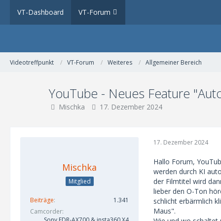
VT-Dashboard
VT-Forum
Videotreffpunkt
VT-Forum
Weiteres
Allgemeiner Bereich
YouTube - Neues Feature "Auto
Mischka
17. Dezember 2024
17. Dezember 2024
Hallo Forum, YouTube
Mischka
werden durch KI auto
der Filmtitel wird da
Mitglied
lieber den O-Ton hör
Beiträge
1.341
schlicht erbärmlich 
Maus".
Camcorder
Sony FDR-AX700 & insta360 X4
Wie und wo schaltet 