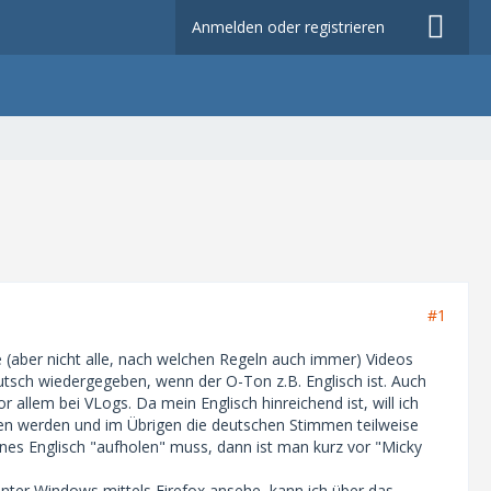
Anmelden oder registrieren
#1
 (aber nicht alle, nach welchen Regeln auch immer) Videos
tsch wiedergegeben, wenn der O-Ton z.B. Englisch ist. Auch
r allem bei VLogs. Da mein Englisch hinreichend ist, will ich
gen werden und im Übrigen die deutschen Stimmen teilweise
nes Englisch "aufholen" muss, dann ist man kurz vor "Micky
nter Windows mittels Firefox ansehe, kann ich über das