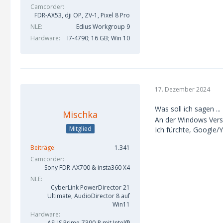
Camcorder
FDR-AX53, dji OP, ZV-1, Pixel 8 Pro
NLE
Edius Workgroup 9
Hardware
I7-4790; 16 GB; Win 10
17. Dezember 2024
Was soll ich sagen .
Mischka
An der Windows Versi
Mitglied
Ich fürchte, Google/
Beiträge
1.341
Camcorder
Sony FDR-AX700 & insta360 X4
NLE
CyberLink PowerDirector 21
Ultimate, AudioDirector 8 auf
Win11
Hardware
ASUS Prime Z390-P mit Intel®