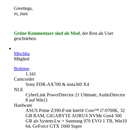
Greetings,
ro_max
Grüne Kommentare sind als Mod
, der Rest als User
geschrieb
en.
Mischka
Mitglied
Beiträge
1.341
Camcorder
Sony FDR-AX700 & insta360 X4
NLE
CyberLink PowerDirector 21 Ultimate, AudioDirector
8 auf Win11
Hardware
ASUS Prime Z390-P mit Intel® Core™ i7-9700K, 32
GB RAM, GIGABYTE AORUS NVMe Gen4 500
GB als System-Lw + Samsung 970 EVO 1 TB, Win10
64, GeForce GTX 1660 Super