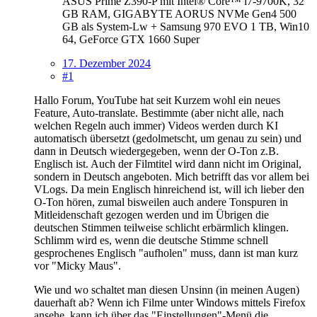
ASUS Prime Z390-P mit Intel® Core™ i7-9700K, 32
GB RAM, GIGABYTE AORUS NVMe Gen4 500
GB als System-Lw + Samsung 970 EVO 1 TB, Win10
64, GeForce GTX 1660 Super
17. Dezember 2024
#1
Hallo Forum, YouTube hat seit Kurzem wohl ein neues
Feature, Auto-translate. Bestimmte (aber nicht alle, nach
welchen Regeln auch immer) Videos werden durch KI
automatisch übersetzt (gedolmetscht, um genau zu sein) und
dann in Deutsch wiedergegeben, wenn der O-Ton z.B.
Englisch ist. Auch der Filmtitel wird dann nicht im Original,
sondern in Deutsch angeboten. Mich betrifft das vor allem bei
VLogs. Da mein Englisch hinreichend ist, will ich lieber den
O-Ton hören, zumal bisweilen auch andere Tonspuren in
Mitleidenschaft gezogen werden und im Übrigen die
deutschen Stimmen teilweise schlicht erbärmlich klingen.
Schlimm wird es, wenn die deutsche Stimme schnell
gesprochenes Englisch "aufholen" muss, dann ist man kurz
vor "Micky Maus".
Wie und wo schaltet man diesen Unsinn (in meinen Augen)
dauerhaft ab? Wenn ich Filme unter Windows mittels Firefox
ansehe, kann ich über das "Einstellungen"-Menü die