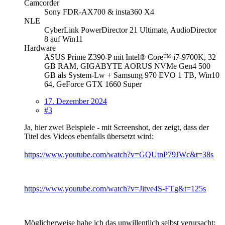
Camcorder
Sony FDR-AX700 & insta360 X4
NLE
CyberLink PowerDirector 21 Ultimate, AudioDirector
8 auf Win11
Hardware
ASUS Prime Z390-P mit Intel® Core™ i7-9700K, 32
GB RAM, GIGABYTE AORUS NVMe Gen4 500
GB als System-Lw + Samsung 970 EVO 1 TB, Win10
64, GeForce GTX 1660 Super
17. Dezember 2024
#3
Ja, hier zwei Beispiele - mit Screenshot, der zeigt, dass der
Titel des Videos ebenfalls übersetzt wird:
https://www.youtube.com/watch?v=GQUtnP79JWc&t=38s
https://www.youtube.com/watch?v=Jitve4S-FTg&t=125s
Möglicherweise habe ich das unwillentlich selbst verursacht;