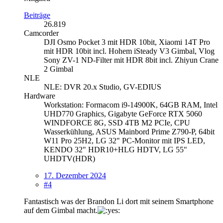
Beiträge
26.819
Camcorder
DJI Osmo Pocket 3 mit HDR 10bit, Xiaomi 14T Pro
mit HDR 10bit incl. Hohem iSteady V3 Gimbal, Vlog
Sony ZV-1 ND-Filter mit HDR 8bit incl. Zhiyun Crane
2 Gimbal
NLE
NLE: DVR 20.x Studio, GV-EDIUS
Hardware
Workstation: Formacom i9-14900K, 64GB RAM, Intel
UHD770 Graphics, Gigabyte GeForce RTX 5060
WINDFORCE 8G, SSD 4TB M2 PCIe, CPU
Wasserkühlung, ASUS Mainbord Prime Z790-P, 64bit
W11 Pro 25H2, LG 32" PC-Monitor mit IPS LED,
KENDO 32" HDR10+HLG HDTV, LG 55"
UHDTV(HDR)
17. Dezember 2024
#4
Fantastisch was der Brandon Li dort mit seinem Smartphone
auf dem Gimbal macht.