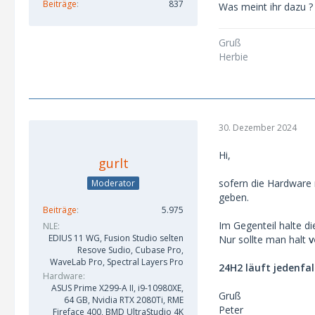
Beiträge
837
Was meint ihr dazu ?
Gruß
Herbie
30. Dezember 2024
Hi,
gurlt
sofern die Hardware 
Moderator
geben.
Beiträge
5.975
Im Gegenteil halte d
NLE
EDIUS 11 WG, Fusion Studio selten
Nur sollte man halt
v
Resove Sudio, Cubase Pro,
WaveLab Pro, Spectral Layers Pro
24H2 läuft jedenfa
Hardware
ASUS Prime X299-A II, i9-10980XE,
Gruß
64 GB, Nvidia RTX 2080Ti, RME
Peter
Fireface 400, BMD UltraStudio 4K