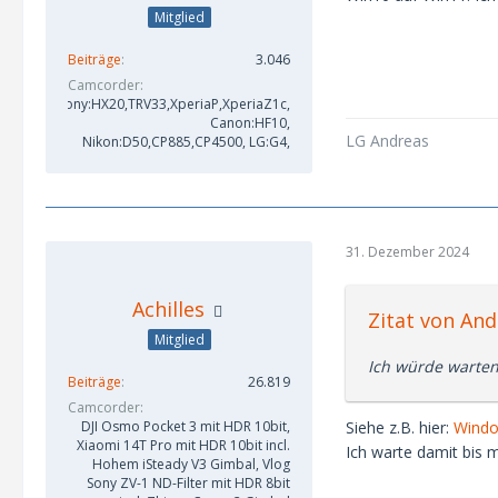
Mitglied
Beiträge
3.046
Camcorder
Sony:HX20,TRV33,XperiaP,XperiaZ1c,
Canon:HF10,
LG Andreas
Nikon:D50,CP885,CP4500, LG:G4,
31. Dezember 2024
Achilles
Zitat von And
Mitglied
Ich würde warten
Beiträge
26.819
Camcorder
Siehe z.B. hier:
Windo
DJI Osmo Pocket 3 mit HDR 10bit,
Xiaomi 14T Pro mit HDR 10bit incl.
Ich warte damit bis 
Hohem iSteady V3 Gimbal, Vlog
Sony ZV-1 ND-Filter mit HDR 8bit