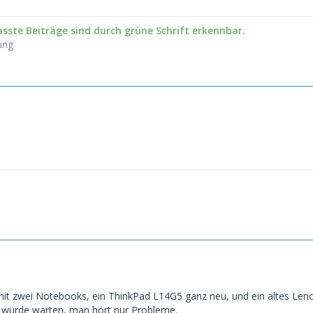
sste Beiträge sind durch grüne Schrift erkennbar.
ung
it zwei Notebooks, ein ThinkPad L14G5 ganz neu, und ein altes L
h würde warten, man hört nur Probleme.