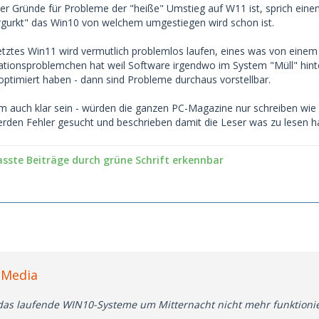
der Gründe für Probleme der "heiße" Umstieg auf W11 ist, sprich eine
rgurkt" das Win10 von welchem umgestiegen wird schon ist.
setztes Win11 wird vermutlich problemlos laufen, eines was von eine
ationsproblemchen hat weil Software irgendwo im System "Müll" hin
ptimiert haben - dann sind Probleme durchaus vorstellbar.
m auch klar sein - würden die ganzen PC-Magazine nur schreiben wi
werden Fehler gesucht und beschrieben damit die Leser was zu lesen 
asste Beiträge durch grüne Schrift erkennbar
cMedia
so das laufende WIN10-Systeme um Mitternacht nicht mehr funktioni