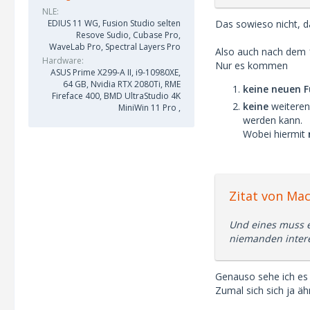
NLE
Das sowieso nicht, 
EDIUS 11 WG, Fusion Studio selten
Resove Sudio, Cubase Pro,
WaveLab Pro, Spectral Layers Pro
Also auch nach dem 1
Hardware
Nur es kommen
ASUS Prime X299-A II, i9-10980XE,
64 GB, Nvidia RTX 2080Ti, RME
keine neuen 
Fireface 400, BMD UltraStudio 4K
keine
weitere
MiniWin 11 Pro ,
werden kann.
Wobei hiermit
Zitat von Ma
Und eines muss e
niemanden intere
Genauso sehe ich es
Zumal sich sich ja ä