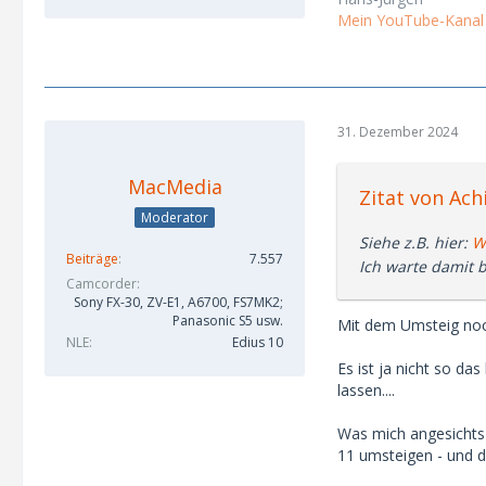
Mein YouTube-Kanal
31. Dezember 2024
MacMedia
Zitat von Achi
Moderator
Siehe z.B. hier:
W
Beiträge
7.557
Ich warte damit 
Camcorder
Sony FX-30, ZV-E1, A6700, FS7MK2;
Panasonic S5 usw.
Mit dem Umsteig noch 
NLE
Edius 10
Es ist ja nicht so d
lassen....
Was mich angesichts
11 umsteigen - und d