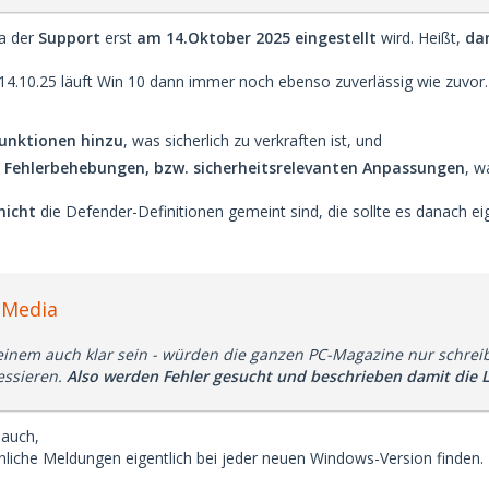
da der
Support
erst
am 14.Oktober 2025 eingestellt
wird. Heißt,
da
4.10.25 läuft Win 10 dann immer noch ebenso zuverlässig wie zuvor.
Funktionen hinzu
, was sicherlich zu verkraften ist, und
n
Fehlerbehebungen, bzw. sicherheitsrelevanten Anpassungen
, w
nicht
die Defender-Definitionen gemeint sind, die sollte es danach ei
cMedia
inem auch klar sein - würden die ganzen PC-Magazine nur schrei
ssieren.
Also werden Fehler gesucht und beschrieben damit die 
 auch,
hnliche Meldungen eigentlich bei jeder neuen Windows-Version finden.