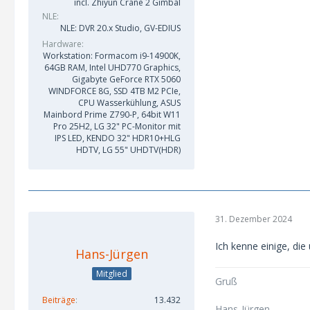
incl. Zhiyun Crane 2 Gimbal
NLE
NLE: DVR 20.x Studio, GV-EDIUS
Hardware
Workstation: Formacom i9-14900K,
64GB RAM, Intel UHD770 Graphics,
Gigabyte GeForce RTX 5060
WINDFORCE 8G, SSD 4TB M2 PCIe,
CPU Wasserkühlung, ASUS
Mainbord Prime Z790-P, 64bit W11
Pro 25H2, LG 32" PC-Monitor mit
IPS LED, KENDO 32" HDR10+HLG
HDTV, LG 55" UHDTV(HDR)
31. Dezember 2024
Ich kenne einige, die
Hans-Jürgen
Mitglied
Gruß
Beiträge
13.432
Hans-Jürgen