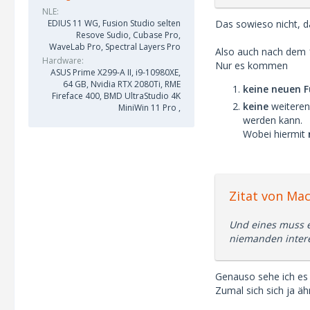
NLE
Das sowieso nicht, 
EDIUS 11 WG, Fusion Studio selten
Resove Sudio, Cubase Pro,
WaveLab Pro, Spectral Layers Pro
Also auch nach dem 1
Hardware
Nur es kommen
ASUS Prime X299-A II, i9-10980XE,
64 GB, Nvidia RTX 2080Ti, RME
keine neuen 
Fireface 400, BMD UltraStudio 4K
keine
weitere
MiniWin 11 Pro ,
werden kann.
Wobei hiermit
Zitat von Ma
Und eines muss e
niemanden intere
Genauso sehe ich es
Zumal sich sich ja ä