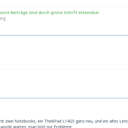
sste Beiträge sind durch grüne Schrift erkennbar.
ung
it zwei Notebooks, ein ThinkPad L14G5 ganz neu, und ein altes L
h würde warten, man hört nur Probleme.