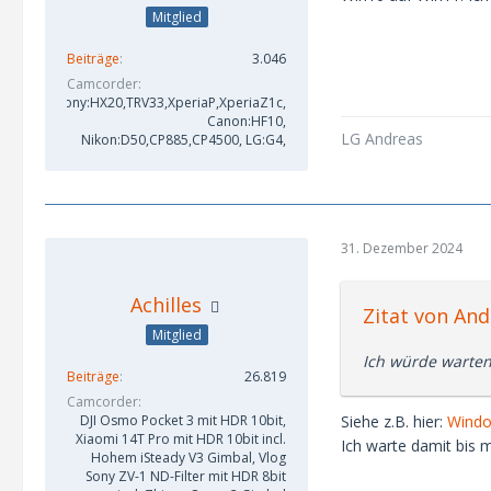
Mitglied
Beiträge
3.046
Camcorder
Sony:HX20,TRV33,XperiaP,XperiaZ1c,
Canon:HF10,
LG Andreas
Nikon:D50,CP885,CP4500, LG:G4,
31. Dezember 2024
Achilles
Zitat von And
Mitglied
Ich würde warten
Beiträge
26.819
Camcorder
Siehe z.B. hier:
Windo
DJI Osmo Pocket 3 mit HDR 10bit,
Xiaomi 14T Pro mit HDR 10bit incl.
Ich warte damit bis 
Hohem iSteady V3 Gimbal, Vlog
Sony ZV-1 ND-Filter mit HDR 8bit