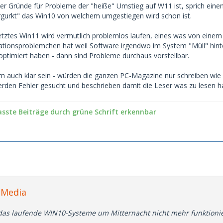
der Gründe für Probleme der "heiße" Umstieg auf W11 ist, sprich eine
rgurkt" das Win10 von welchem umgestiegen wird schon ist.
setztes Win11 wird vermutlich problemlos laufen, eines was von eine
ationsproblemchen hat weil Software irgendwo im System "Müll" hin
ptimiert haben - dann sind Probleme durchaus vorstellbar.
m auch klar sein - würden die ganzen PC-Magazine nur schreiben wi
werden Fehler gesucht und beschrieben damit die Leser was zu lesen 
asste Beiträge durch grüne Schrift erkennbar
cMedia
so das laufende WIN10-Systeme um Mitternacht nicht mehr funktioni