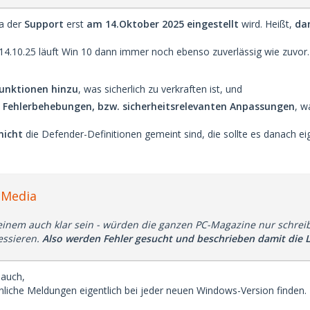
da der
Support
erst
am 14.Oktober 2025 eingestellt
wird. Heißt,
da
4.10.25 läuft Win 10 dann immer noch ebenso zuverlässig wie zuvor.
Funktionen hinzu
, was sicherlich zu verkraften ist, und
n
Fehlerbehebungen, bzw. sicherheitsrelevanten Anpassungen
, w
nicht
die Defender-Definitionen gemeint sind, die sollte es danach ei
cMedia
inem auch klar sein - würden die ganzen PC-Magazine nur schrei
ssieren.
Also werden Fehler gesucht und beschrieben damit die 
 auch,
hnliche Meldungen eigentlich bei jeder neuen Windows-Version finden.