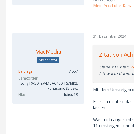
Mein YouTube-Kanal
31. Dezember 2024
MacMedia
Zitat von Achi
Moderator
Siehe z.B. hier:
W
Beiträge
7.557
Ich warte damit 
Camcorder
Sony FX-30, ZV-E1, A6700, FS7MK2;
Panasonic S5 usw.
Mit dem Umsteig noch 
NLE
Edius 10
Es ist ja nicht so d
lassen....
Was mich angesichts
11 umsteigen - und d