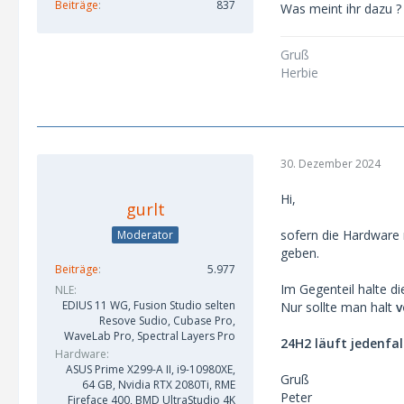
Beiträge
837
Was meint ihr dazu ?
Gruß
Herbie
30. Dezember 2024
Hi,
gurlt
sofern die Hardware 
Moderator
geben.
Beiträge
5.977
Im Gegenteil halte d
NLE
EDIUS 11 WG, Fusion Studio selten
Nur sollte man halt
v
Resove Sudio, Cubase Pro,
WaveLab Pro, Spectral Layers Pro
24H2 läuft jedenfa
Hardware
ASUS Prime X299-A II, i9-10980XE,
Gruß
64 GB, Nvidia RTX 2080Ti, RME
Peter
Fireface 400, BMD UltraStudio 4K