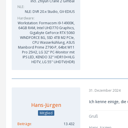
incl. Zhiyun Crane 2 Gimbal
NLE
NLE: DVR 20.x Studio, GV-EDIUS
Hardware
Workstation: Formacom i9-14900K,
64GB RAM, Intel UHD770 Graphics,
Gigabyte GeForce RTX 5060
WINDFORCE 8G, SSD 4TB M2 PCIe,
CPU Wasserkühlung, ASUS
Mainbord Prime Z790-P, 64bit W11
Pro 25H2, LG 32" PC-Monitor mit
IPS LED, KENDO 32" HDR10+HLG
HDTV, LG 55" UHDTV(HDR)
31. Dezember 2024
Ich kenne einige, die
Hans-Jürgen
Mitglied
Gruß
Beiträge
13.432
Hans-Jürgen