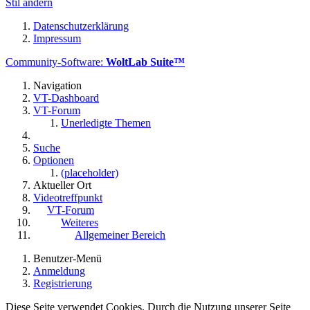
Stil ändern
Datenschutzerklärung
Impressum
Community-Software:
WoltLab Suite™
Navigation
VT-Dashboard
VT-Forum
Unerledigte Themen
Suche
Optionen
(placeholder)
Aktueller Ort
Videotreffpunkt
VT-Forum
Weiteres
Allgemeiner Bereich
Benutzer-Menü
Anmeldung
Registrierung
Diese Seite verwendet Cookies. Durch die Nutzung unserer Seite