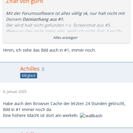
Zitat von gurlt
Mit der Forumssoftware ist alles völlig ok, nur halt nicht mit
Deinem
Dateianhang aus #1.
Der wird halt nicht gefunden = s. Screenshot aus #5.
Wieso es den nicht mehr gibt, weiß ich nicht. Evtl. hast Du
den Anhang ja versehentlich gelöscht (Klick auf falschen
Alles anzeigen
Button in Dateianhänge).
Hmm, ich sehe das Bild auch in #1, immer noch.
In
#4
hast Du das gleiche (.png) Bild als neuen Anhang
hochgeladen. Und der wird ja auch einwandfrei angezeigt.
Achilles
Gruß
Mitglied
Peter
6. Januar 2025
Habe auch den Browser Cache der letzten 24 Stunden gelöscht,
Bild in #1 immer noch da.
Eine höhere Macht ist dort am werkeln.