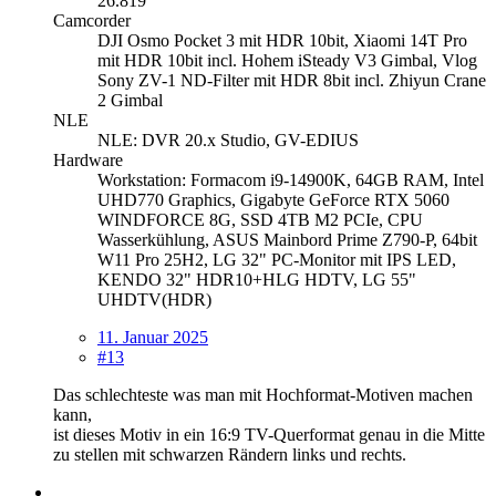
26.819
Camcorder
DJI Osmo Pocket 3 mit HDR 10bit, Xiaomi 14T Pro
mit HDR 10bit incl. Hohem iSteady V3 Gimbal, Vlog
Sony ZV-1 ND-Filter mit HDR 8bit incl. Zhiyun Crane
2 Gimbal
NLE
NLE: DVR 20.x Studio, GV-EDIUS
Hardware
Workstation: Formacom i9-14900K, 64GB RAM, Intel
UHD770 Graphics, Gigabyte GeForce RTX 5060
WINDFORCE 8G, SSD 4TB M2 PCIe, CPU
Wasserkühlung, ASUS Mainbord Prime Z790-P, 64bit
W11 Pro 25H2, LG 32" PC-Monitor mit IPS LED,
KENDO 32" HDR10+HLG HDTV, LG 55"
UHDTV(HDR)
11. Januar 2025
#13
Das schlechteste was man mit Hochformat-Motiven machen
kann,
ist dieses Motiv in ein 16:9 TV-Querformat genau in die Mitte
zu stellen mit schwarzen Rändern links und rechts.