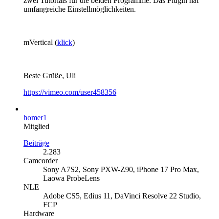
zwei Tutorials für die beiden Programme. Das Plugin hat
umfangreiche Einstellmöglichkeiten.
mVertical (
klick
)
Beste Grüße, Uli
https://vimeo.com/user458356
homer1
Mitglied
Beiträge
2.283
Camcorder
Sony A7S2, Sony PXW-Z90, iPhone 17 Pro Max,
Laowa ProbeLens
NLE
Adobe CS5, Edius 11, DaVinci Resolve 22 Studio,
FCP
Hardware