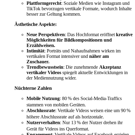
Plattformgerecht
: Soziale Medien wie Instagram und
TikTok bevorzugen vertikale Formate, wodurch Inhalte
besser zur Geltung kommen.
Ästhetische Aspekte:
Neue Perspektiven
: Das Hochformat eröffnet
kreative
Möglichkeiten für Bildkompositionen und
Erzählweisen.
Intimität
: Porträts und Nahaufnahmen wirken im
vertikalen Format intensiver und
näher am
Zuschauer.
Trendbewusstsein
: Die zunehmende
Akzeptanz
vertikaler Videos
spiegelt aktuelle Entwicklungen in
der Mediennutzung wider.
Nüchterne Zahlen
Mobile Nutzung
: 80 % des Social-Media-Traffics
stammen von mobilen Geräten.
Abschlussrate
: Vertikale Videos weisen eine um 90 %
höhere Abschlussrate auf als horizontale.
Nutzerverhalten
: Nur 13 % der Nutzer drehen ihr
Gerät für Videos ins Querformat.
Engagement
: Vertikale Videos auf Facebook erzielen