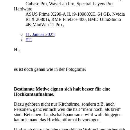
Cubase Pro, WaveLab Pro, Spectral Layers Pro
Hardware
ASUS Prime X299-A II, i9-10980XE, 64 GB, Nvidia
RTX 2080Ti, RME Fireface 400, BMD UltraStudio
4K MiniWin 11 Pro ,
11. Januar 2025
#11
Hi,
es ist doch genau wie in der Fotografie.
Bestimmte Motive eignen sich halt besser für eine
Hochkantaufnahme.
Dazu gehören nicht nur Kirchtürme, sondern z.B. auch
Personen, ganz einfach weil die halt "mehr hoch, als breit"
sind. Bei einem Landschaftspanorama wird wohl hingegen
kaum jemand das Hochkantformat bevorzugen.
Und auch der natürliche menschliche Wahrnehmungsbereich