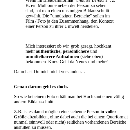
Wenn im Breitbandformat "
unnütze Bereiche
", z.
B. ein Mülltonne neben der Person zu sehen
sind, hat man einen unsinnigen Bildausschnitt
gewählt. Die "unnützigen Bereiche" sollen im
Film / Foto ja den Zusammenhang, den Kontext
einer Person zu ihrer Umwelt herstellen.
Mich interessiert ob wir, grob gesagt, hochkant
mehr a
uthentische,
persönlichere
und
unmittelbarere Aufnahmen
(siehe oben)
bekommen.
Kurz: Geht da Neues und mehr?
Dann hast Du mich nicht verstanden…
Genau darum geht es doch.
So wie bei einem Foto erhält man bei Hochkant einen völlig
andern Bildausschnitt.
Z.B. ist es damit möglich eine stehende Person
in voller
Größe
abzubilden, ohne dabei auch die bei einem Querformat
nunmal (sinnvoll oder nicht) seitlichen vorhandenen Bereiche
ausfüllen zu müssen.