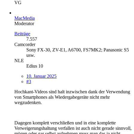
VG
MacMedia
Moderator
Beiträge
7.557
Camcorder
Sony FX-30, ZV-E1, A6700, FS7MK2; Panasonic S5
usw.
NLE
Edius 10
10. Januar 2025
#3
Hochkant-Videos sind halt inzwischen dank der Verwendung
von Smartphones als Wiedergabegeräte nicht mehr
wegzudenken.
Dagegen komplett verschließen und in eine komplette
Verweigerungshaltung verfallen ist auch nicht gerade sinnvoll,
mögen oder gar selbst aufnehmen muss man das ja nicht....