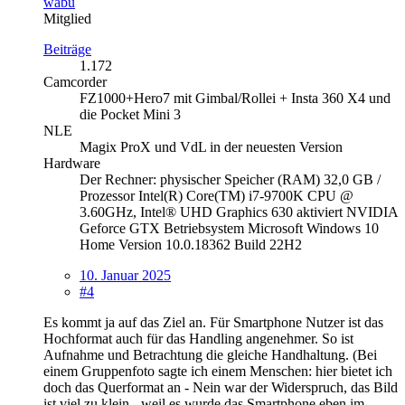
wabu
Mitglied
Beiträge
1.172
Camcorder
FZ1000+Hero7 mit Gimbal/Rollei + Insta 360 X4 und
die Pocket Mini 3
NLE
Magix ProX und VdL in der neuesten Version
Hardware
Der Rechner: physischer Speicher (RAM) 32,0 GB /
Prozessor Intel(R) Core(TM) i7-9700K CPU @
3.60GHz, Intel® UHD Graphics 630 aktiviert NVIDIA
Geforce GTX Betriebsystem Microsoft Windows 10
Home Version 10.0.18362 Build 22H2
10. Januar 2025
#4
Es kommt ja auf das Ziel an. Für Smartphone Nutzer ist das
Hochformat auch für das Handling angenehmer. So ist
Aufnahme und Betrachtung die gleiche Handhaltung. (Bei
einem Gruppenfoto sagte ich einem Menschen: hier bietet ich
doch das Querformat an - Nein war der Widerspruch, das Bild
ist viel zu klein - weil es wurde das Smartphone eben im