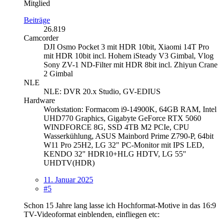
Mitglied
Beiträge
26.819
Camcorder
DJI Osmo Pocket 3 mit HDR 10bit, Xiaomi 14T Pro
mit HDR 10bit incl. Hohem iSteady V3 Gimbal, Vlog
Sony ZV-1 ND-Filter mit HDR 8bit incl. Zhiyun Crane
2 Gimbal
NLE
NLE: DVR 20.x Studio, GV-EDIUS
Hardware
Workstation: Formacom i9-14900K, 64GB RAM, Intel
UHD770 Graphics, Gigabyte GeForce RTX 5060
WINDFORCE 8G, SSD 4TB M2 PCIe, CPU
Wasserkühlung, ASUS Mainbord Prime Z790-P, 64bit
W11 Pro 25H2, LG 32" PC-Monitor mit IPS LED,
KENDO 32" HDR10+HLG HDTV, LG 55"
UHDTV(HDR)
11. Januar 2025
#5
Schon 15 Jahre lang lasse ich Hochformat-Motive in das 16:9
TV-Videoformat einblenden, einfliegen etc: