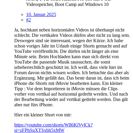
Videospeicher, Boot Camp auf Windows 10
10. Januar 2025
#2
Ja, hochkant neben horizontalen Videos ist überhaupt nicht
schlecht. Die vertikalen Videos dürfen aber nicht zu lang sein.
Deswegen sind sie interessant, wegen der Kürze. Ich habe
schon voriges Jahr im Urlaub einige Shorts gemacht und auf
YouTube veröffentlicht. Die dürfen nicht länger als eine
Minute sein. Beim Hochladen kann man sich direkt von
YouTube die passende Musik raussuchen, die sonst
urheberrechtlich geschützt ist. Ich weiß, dass viele hier im
Forum davon nichts wissen wollen. Ich betrachte das aber als
Ergänzung. Mir gefällt das. Das beste daran ist, dass ich beim
iPhone die Shorts mit iMovie bearbeiten kann. Ein kleiner
Tipp : Vor dem Importieren in iMovie müssen die Clips
vorher von vertikal auf horizontal gedreht werden. Und nach
der Bearbeitung wieder auf vertikal gedreht werden. Das gilt
aber nur fürs iPhone.
Hier ein kleiner Short von mir:
https://youtube.com/shorts/Wll6KlVylCk?
si=zFPhSuXTSxbh5xMW