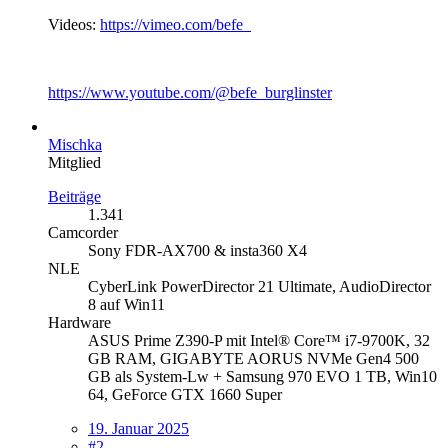
Videos:
https://vimeo.com/befe
https://www.youtube.com/@befe_burglinster
Mischka
Mitglied
Beiträge
1.341
Camcorder
Sony FDR-AX700 & insta360 X4
NLE
CyberLink PowerDirector 21 Ultimate, AudioDirector
8 auf Win11
Hardware
ASUS Prime Z390-P mit Intel® Core™ i7-9700K, 32
GB RAM, GIGABYTE AORUS NVMe Gen4 500
GB als System-Lw + Samsung 970 EVO 1 TB, Win10
64, GeForce GTX 1660 Super
19. Januar 2025
#2