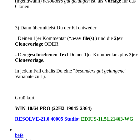
(irgendwann)
besonders gut gelungen
ist, als
Vorlage
für das
Clonen.
3) Dann übermittelst Du der KI entweder
- Deinen 1)er Kommentar (
*.wav-file(s)
) und die
2)er
Clonevorlage
ODER
- Den
geschriebenen Text
Deiner 1)er Kommentars plus
2)er
Clonevorlage
.
In jedem Fall erhälts Du eine "
besonders gut gelungene
"
Varianate zu 1).
Gruß kurt
WIN-10/64 PRO (22H2-19045-2364)
RESOLVE-21.0.40005 Studio;
EDIUS-11.51.21463-WG
befe