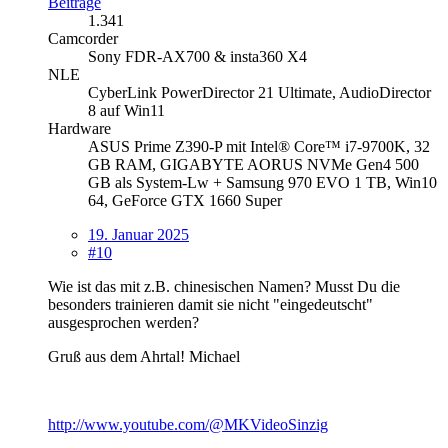
Beiträge
1.341
Camcorder
Sony FDR-AX700 & insta360 X4
NLE
CyberLink PowerDirector 21 Ultimate, AudioDirector
8 auf Win11
Hardware
ASUS Prime Z390-P mit Intel® Core™ i7-9700K, 32
GB RAM, GIGABYTE AORUS NVMe Gen4 500
GB als System-Lw + Samsung 970 EVO 1 TB, Win10
64, GeForce GTX 1660 Super
19. Januar 2025
#10
Wie ist das mit z.B. chinesischen Namen? Musst Du die
besonders trainieren damit sie nicht "eingedeutscht"
ausgesprochen werden?
Gruß aus dem Ahrtal! Michael
http://www.youtube.com/@MKVideoSinzig