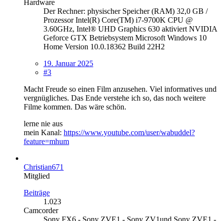
Hardware
Der Rechner: physischer Speicher (RAM) 32,0 GB /
Prozessor Intel(R) Core(TM) i7-9700K CPU @
3.60GHz, Intel® UHD Graphics 630 aktiviert NVIDIA
Geforce GTX Betriebsystem Microsoft Windows 10
Home Version 10.0.18362 Build 22H2
19. Januar 2025
#3
Macht Freude so einen Film anzusehen. Viel informatives und
vergnügliches. Das Ende verstehe ich so, das noch weitere
Filme kommen. Das wäre schön.
lerne nie aus
mein Kanal:
https://www.youtube.com/user/wabuddel?
feature=mhum
Christian671
Mitglied
Beiträge
1.023
Camcorder
Sony FX6 - Sony ZVE1 - Sony ZV1und Sony ZVE1 -