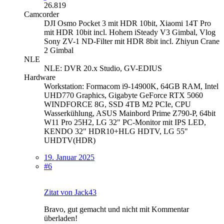
26.819
Camcorder
DJI Osmo Pocket 3 mit HDR 10bit, Xiaomi 14T Pro
mit HDR 10bit incl. Hohem iSteady V3 Gimbal, Vlog
Sony ZV-1 ND-Filter mit HDR 8bit incl. Zhiyun Crane
2 Gimbal
NLE
NLE: DVR 20.x Studio, GV-EDIUS
Hardware
Workstation: Formacom i9-14900K, 64GB RAM, Intel
UHD770 Graphics, Gigabyte GeForce RTX 5060
WINDFORCE 8G, SSD 4TB M2 PCIe, CPU
Wasserkühlung, ASUS Mainbord Prime Z790-P, 64bit
W11 Pro 25H2, LG 32" PC-Monitor mit IPS LED,
KENDO 32" HDR10+HLG HDTV, LG 55"
UHDTV(HDR)
19. Januar 2025
#6
Zitat von Jack43
Bravo, gut gemacht und nicht mit Kommentar
überladen!