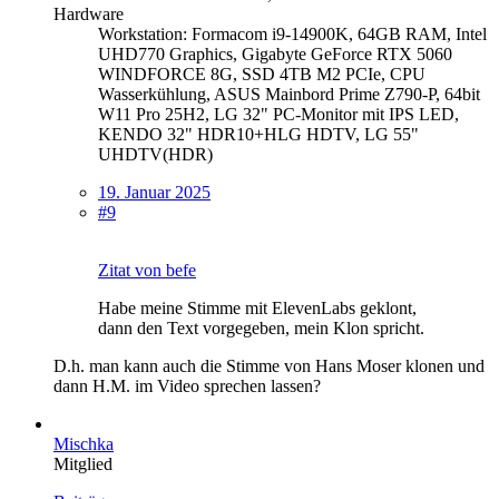
Hardware
Workstation: Formacom i9-14900K, 64GB RAM, Intel
UHD770 Graphics, Gigabyte GeForce RTX 5060
WINDFORCE 8G, SSD 4TB M2 PCIe, CPU
Wasserkühlung, ASUS Mainbord Prime Z790-P, 64bit
W11 Pro 25H2, LG 32" PC-Monitor mit IPS LED,
KENDO 32" HDR10+HLG HDTV, LG 55"
UHDTV(HDR)
19. Januar 2025
#9
Zitat von befe
Habe meine Stimme mit ElevenLabs geklont,
dann den Text vorgegeben, mein Klon spricht.
D.h. man kann auch die Stimme von Hans Moser klonen und
dann H.M. im Video sprechen lassen?
Mischka
Mitglied