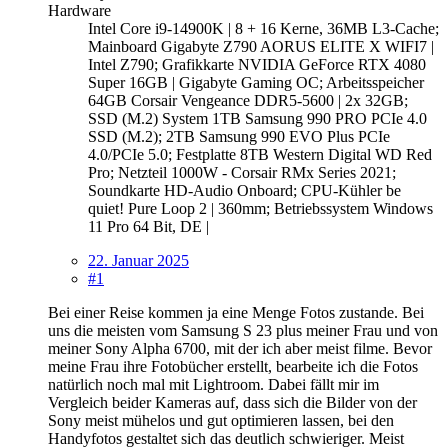
Hardware
Intel Core i9-14900K | 8 + 16 Kerne, 36MB L3-Cache;
Mainboard Gigabyte Z790 AORUS ELITE X WIFI7 |
Intel Z790; Grafikkarte NVIDIA GeForce RTX 4080
Super 16GB | Gigabyte Gaming OC; Arbeitsspeicher
64GB Corsair Vengeance DDR5-5600 | 2x 32GB;
SSD (M.2) System 1TB Samsung 990 PRO PCIe 4.0
SSD (M.2); 2TB Samsung 990 EVO Plus PCIe
4.0/PCIe 5.0; Festplatte 8TB Western Digital WD Red
Pro; Netzteil 1000W - Corsair RMx Series 2021;
Soundkarte HD-Audio Onboard; CPU-Kühler be
quiet! Pure Loop 2 | 360mm; Betriebssystem Windows
11 Pro 64 Bit, DE |
22. Januar 2025
#1
Bei einer Reise kommen ja eine Menge Fotos zustande. Bei
uns die meisten vom Samsung S 23 plus meiner Frau und von
meiner Sony Alpha 6700, mit der ich aber meist filme. Bevor
meine Frau ihre Fotobücher erstellt, bearbeite ich die Fotos
natürlich noch mal mit Lightroom. Dabei fällt mir im
Vergleich beider Kameras auf, dass sich die Bilder von der
Sony meist mühelos und gut optimieren lassen, bei den
Handyfotos gestaltet sich das deutlich schwieriger. Meist