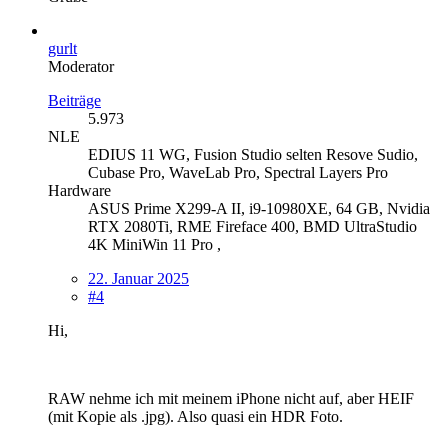
gurlt
Moderator
Beiträge
5.973
NLE
EDIUS 11 WG, Fusion Studio selten Resove Sudio,
Cubase Pro, WaveLab Pro, Spectral Layers Pro
Hardware
ASUS Prime X299-A II, i9-10980XE, 64 GB, Nvidia
RTX 2080Ti, RME Fireface 400, BMD UltraStudio
4K MiniWin 11 Pro ,
22. Januar 2025
#4
Hi,
RAW nehme ich mit meinem iPhone nicht auf, aber HEIF
(mit Kopie als .jpg). Also quasi ein HDR Foto.