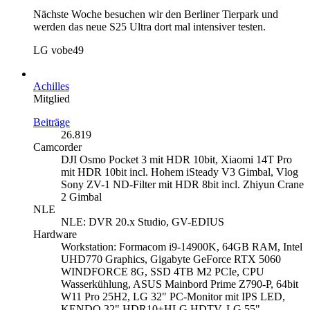
Nächste Woche besuchen wir den Berliner Tierpark und
werden das neue S25 Ultra dort mal intensiver testen.
LG vobe49
Achilles
Mitglied
Beiträge
26.819
Camcorder
DJI Osmo Pocket 3 mit HDR 10bit, Xiaomi 14T Pro
mit HDR 10bit incl. Hohem iSteady V3 Gimbal, Vlog
Sony ZV-1 ND-Filter mit HDR 8bit incl. Zhiyun Crane
2 Gimbal
NLE
NLE: DVR 20.x Studio, GV-EDIUS
Hardware
Workstation: Formacom i9-14900K, 64GB RAM, Intel
UHD770 Graphics, Gigabyte GeForce RTX 5060
WINDFORCE 8G, SSD 4TB M2 PCIe, CPU
Wasserkühlung, ASUS Mainbord Prime Z790-P, 64bit
W11 Pro 25H2, LG 32" PC-Monitor mit IPS LED,
KENDO 32" HDR10+HLG HDTV, LG 55"