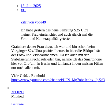
13. Juni 2025
#11
Zitat von vobe49
Ich habe gestern das neue Samsung S25 Ultra
meiner Frau eingerichtet und auch gleich mal die
Foto- und Kameraqualität getestet.
Gratuliere deiner Frau dazu, ich war und bin schon beim
Vorgänger S24 Ultra positiv überrascht über die Bildqualität
der Foto- und Videoaufnahmen. Da ich auch mit der
Stabilisierung recht zufrieden bin, nehme ich das Smartphone
hier vor Ort (d.h. in Berlin und Umland) in den meisten Fällen
nur noch allein mit.
Viele Grüße, Reinhold
https://www.youtube.com/channel/UC9_Mp7nbdIxnbx_JpXf
3POINT
Mitglied
Beiträge