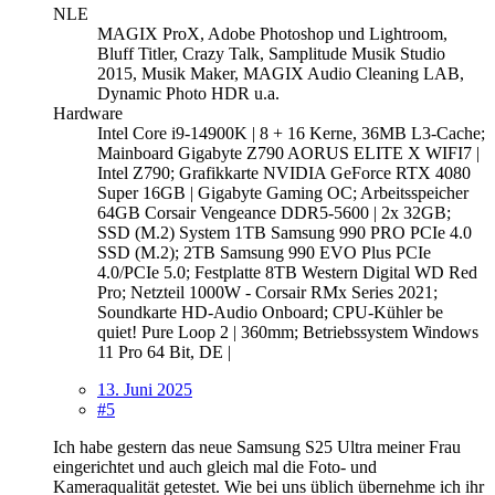
NLE
MAGIX ProX, Adobe Photoshop und Lightroom,
Bluff Titler, Crazy Talk, Samplitude Musik Studio
2015, Musik Maker, MAGIX Audio Cleaning LAB,
Dynamic Photo HDR u.a.
Hardware
Intel Core i9-14900K | 8 + 16 Kerne, 36MB L3-Cache;
Mainboard Gigabyte Z790 AORUS ELITE X WIFI7 |
Intel Z790; Grafikkarte NVIDIA GeForce RTX 4080
Super 16GB | Gigabyte Gaming OC; Arbeitsspeicher
64GB Corsair Vengeance DDR5-5600 | 2x 32GB;
SSD (M.2) System 1TB Samsung 990 PRO PCIe 4.0
SSD (M.2); 2TB Samsung 990 EVO Plus PCIe
4.0/PCIe 5.0; Festplatte 8TB Western Digital WD Red
Pro; Netzteil 1000W - Corsair RMx Series 2021;
Soundkarte HD-Audio Onboard; CPU-Kühler be
quiet! Pure Loop 2 | 360mm; Betriebssystem Windows
11 Pro 64 Bit, DE |
13. Juni 2025
#5
Ich habe gestern das neue Samsung S25 Ultra meiner Frau
eingerichtet und auch gleich mal die Foto- und
Kameraqualität getestet. Wie bei uns üblich übernehme ich ihr