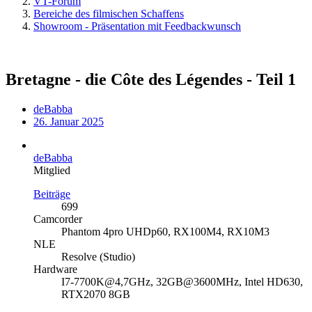
VT-Forum
Bereiche des filmischen Schaffens
Showroom - Präsentation mit Feedbackwunsch
Bretagne - die Côte des Légendes - Teil 1
deBabba
26. Januar 2025
deBabba
Mitglied
Beiträge
699
Camcorder
Phantom 4pro UHDp60, RX100M4, RX10M3
NLE
Resolve (Studio)
Hardware
I7-7700K@4,7GHz, 32GB@3600MHz, Intel HD630,
RTX2070 8GB