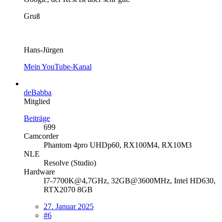
Gruß
Hans-Jürgen
Mein YouTube-Kanal
deBabba
Mitglied
Beiträge
699
Camcorder
Phantom 4pro UHDp60, RX100M4, RX10M3
NLE
Resolve (Studio)
Hardware
I7-7700K@4,7GHz, 32GB@3600MHz, Intel HD630,
RTX2070 8GB
27. Januar 2025
#6