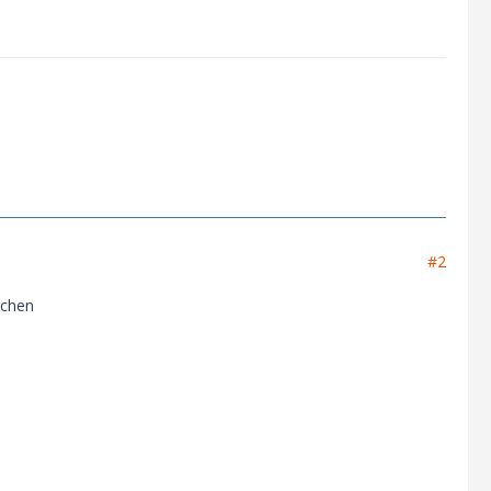
#2
echen