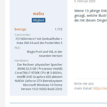
5. Februar 2025
Meine 13 jährige Enk
wabu
gesagt, welche Illust
die mit diesen Dinge
Mitglied
Beiträge
1.172
Camcorder
FZ1000+Hero7 mit Gimbal/Rollei +
Insta 360 X4 und die Pocket Mini 3
NLE
Magix ProX und VdL in der
neuesten Version
Hardware
Der Rechner: physischer Speicher
(RAM) 32,0 GB / Prozessor Intel(R)
Core(TM) i7-9700K CPU @ 3.60GHz,
Intel® UHD Graphics 630 aktiviert
NVIDIA Geforce GTX Betriebsystem
lerne nie aus
Microsoft Windows 10 Home
mein Kanal:
https:/
Version 10.0.18362 Build 22H2