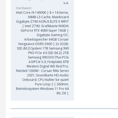
u.a.
Hardware
Intel Core i9-14900K | 8 + 16 Kerne,
36MB L3-Cache; Mainboard
Gigabyte Z790 AORUS ELITE X WIFI7
| Intel Z790; Grafikkarte NVIDIA
GeForce RTX 4080 Super 16GB |
Gigabyte Gaming OC;
Arbeitsspeicher 64GB Corsair
Vengeance DDR5-5600 | 2x 32GB;
SSD (M.2) System 1TB Samsung 990
PRO PCIe 4.0 SSD (M.2); 2TB
Samsung 990 EVO Plus PCIe
4.0/PCIe 5.0; Festplatte 8TB
Western Digital WD Red Pro;
Netzteil 1000W - Corsair RMx Series
2021; Soundkarte HD-Audio
Onboard; CPU-Kühler be quiet!
Pure Loop 2 | 360mm;
Betriebssystem Windows 11 Pro 64
Bit, DE |