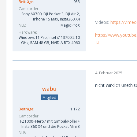
Beiträge
953
Camcorder
Sony AX700, DJI Pocket 3, DJI Air 2,
iPhone 15 Max, Insta360 X4
Videos:
https://vim
NLE
Magix ProX
Hardware
https://www.youtube
Windows 11 Pro, Intel i7 13700 2.10
GHz, RAM 48 GB, NVIDIA RTX 4060
4. Februar 2025
nicht wirklich uneth
wabu
Mitglied
Beiträge
1.172
Camcorder
FZ1000+Hero7 mit Gimbal/Rollei +
Insta 360 X4 und die Pocket Mini 3
NLE