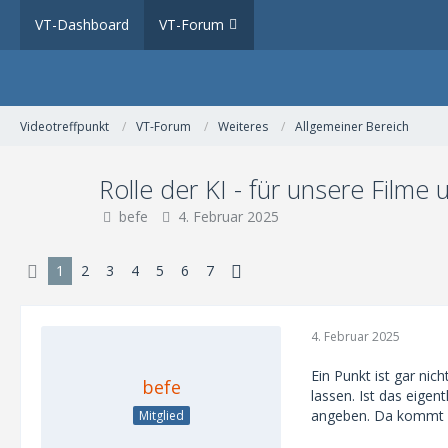
VT-Dashboard
VT-Forum
Videotreffpunkt
VT-Forum
Weiteres
Allgemeiner Bereich
Rolle der KI - für unsere Filme
befe
4. Februar 2025
1
2
3
4
5
6
7
4. Februar 2025
Ein Punkt ist gar ni
befe
lassen. Ist das eige
angeben. Da kommt im
Mitglied