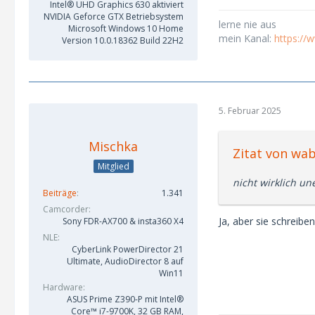
Intel® UHD Graphics 630 aktiviert
NVIDIA Geforce GTX Betriebsystem
lerne nie aus
Microsoft Windows 10 Home
mein Kanal:
https:/
Version 10.0.18362 Build 22H2
5. Februar 2025
Mischka
Zitat von wa
Mitglied
nicht wirklich u
Beiträge
1.341
Camcorder
Ja, aber sie schreibe
Sony FDR-AX700 & insta360 X4
NLE
CyberLink PowerDirector 21
Ultimate, AudioDirector 8 auf
Win11
Hardware
ASUS Prime Z390-P mit Intel®
Core™ i7-9700K, 32 GB RAM,