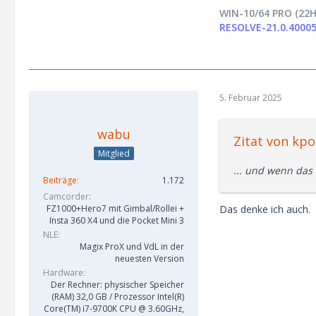
WIN-10/64 PRO (22H
RESOLVE-21.0.40005
5. Februar 2025
wabu
Zitat von kpo
Mitglied
... und wenn das 
Beiträge
1.172
Camcorder
Das denke ich auch.
FZ1000+Hero7 mit Gimbal/Rollei +
Insta 360 X4 und die Pocket Mini 3
NLE
Magix ProX und VdL in der
neuesten Version
Hardware
Der Rechner: physischer Speicher
(RAM) 32,0 GB / Prozessor Intel(R)
Core(TM) i7-9700K CPU @ 3.60GHz,