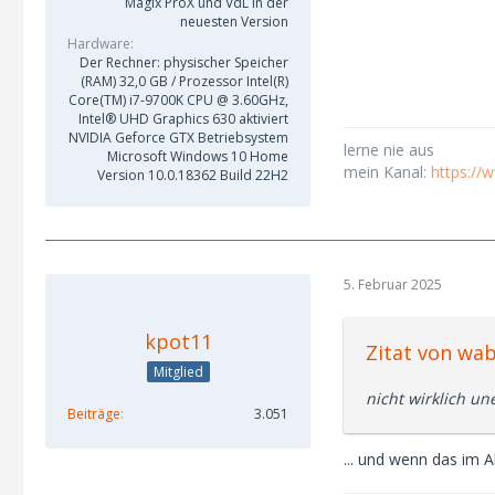
Magix ProX und VdL in der
neuesten Version
Hardware
Der Rechner: physischer Speicher
(RAM) 32,0 GB / Prozessor Intel(R)
Core(TM) i7-9700K CPU @ 3.60GHz,
Intel® UHD Graphics 630 aktiviert
NVIDIA Geforce GTX Betriebsystem
lerne nie aus
Microsoft Windows 10 Home
mein Kanal:
https:/
Version 10.0.18362 Build 22H2
5. Februar 2025
kpot11
Zitat von wa
Mitglied
nicht wirklich u
Beiträge
3.051
... und wenn das im A