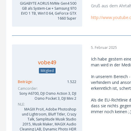
GIGABYTE AORUS NVMe Gen4 500
Gruß aus dem Ahrtal!
GB als System-Lw + Samsung 970
EVO 1 TB, Win10 64, GeForce GTX
http://www.youtube
1660 Super
5. Februar 2025
Ich habe gestern ein
vobe49
man wird in der Medi
Mitglied
In unserem Bereich - 
Beiträge
1.522
verhindern und anson
erkenntlich ist, sche
Camcorder
Sony A6700, DJI Osmo Action 3, DJI
Osmo Pocket 3, DJI Mini 2
Als die EU-Richtlini
NLE
dass sie nichts gege
MAGIX ProX, Adobe Photoshop
immer noch keinen ;.
und Lightroom, Bluff Titler, Crazy
Talk, Samplitude Musik Studio
2015, Musik Maker, MAGIX Audio
Cleaning LAB, Dynamic Photo HDR