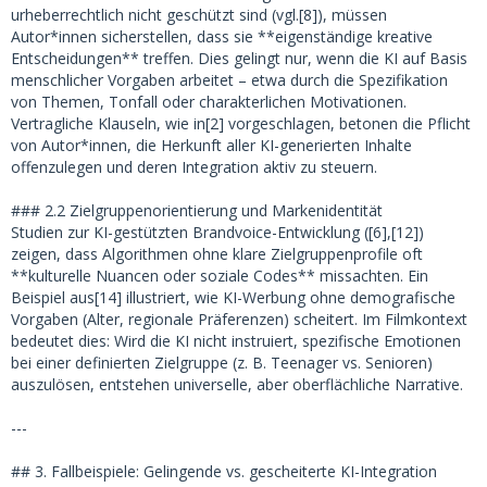
urheberrechtlich nicht geschützt sind (vgl.[8]), müssen
Autor*innen sicherstellen, dass sie **eigenständige kreative
Entscheidungen** treffen. Dies gelingt nur, wenn die KI auf Basis
menschlicher Vorgaben arbeitet – etwa durch die Spezifikation
von Themen, Tonfall oder charakterlichen Motivationen.
Vertragliche Klauseln, wie in[2] vorgeschlagen, betonen die Pflicht
von Autor*innen, die Herkunft aller KI-generierten Inhalte
offenzulegen und deren Integration aktiv zu steuern.
### 2.2 Zielgruppenorientierung und Markenidentität
Studien zur KI-gestützten Brandvoice-Entwicklung ([6],[12])
zeigen, dass Algorithmen ohne klare Zielgruppenprofile oft
**kulturelle Nuancen oder soziale Codes** missachten. Ein
Beispiel aus[14] illustriert, wie KI-Werbung ohne demografische
Vorgaben (Alter, regionale Präferenzen) scheitert. Im Filmkontext
bedeutet dies: Wird die KI nicht instruiert, spezifische Emotionen
bei einer definierten Zielgruppe (z. B. Teenager vs. Senioren)
auszulösen, entstehen universelle, aber oberflächliche Narrative.
---
## 3. Fallbeispiele: Gelingende vs. gescheiterte KI-Integration