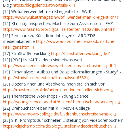
Blog
https://blog.plenos.at/vorteile-ki
[14] Wofür verwendet man KI eigentlich? - WUK
https://www.wuk.at/magazin/wof…wendet-man-ki-eigentlich/
[15] KI richtig ansprechen: Mach sie zum Assistenten! - FAZ
https://www.faz.net/pro/digita…ssistenten-110274860.html
[16] Seminare zu Künstliche Intelligenz - ARD.ZDF
medienakademie
https://www.ard-zdf-medienakad…nstliche-
intelligenz.html
[17] FilmStoffEntwicklung
https://filmstoffentwicklung.de
[18] [PDF] INHALT - Ideen sind etwas wert
https://www.ideensindetwaswert…iert-das-filmbusiness.pdf
[19] Filmanalyse • Aufbau und Beispielformulierungen - Studyflix
https://studyflix.de/deutsch/filmanalyse-6382
[20] Dozent/innen und Absolvent/innen stellen sich vor
https://masterschool.de/untern…entinnen-stellen-sich-vor
[21] Thematische Workshops - Young Science
https://youngscience.oead.at/d…nen/thematische-workshops
[22] Drehbuchschreiben mit KI - Movie-College
https://www.movie-college.de/f…/drehbuchschreiben-mit-ki
[23] 8 KI-Prompts zur schnellen Erstellung von Videodrehbüchern
https://clipchamp.com/de/blog/…stellen-videodrehbuecher/