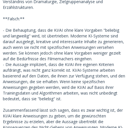
Verständnis von Dramaturgie, Zielgruppenanalyse und
Erzählstrukturen.
**Falsch:**
- Die Behauptung, dass die KI/AI ohne klare Vorgaben "beliebig
und langweilig" wird, ist übertrieben. Moderne KI-Systeme sind
darauf ausgelegt, kreative und interessante Inhalte zu generieren,
auch wenn sie nicht mit spezifischen Anweisungen versehen
werden. Sie können jedoch ohne klare Vorgaben weniger gezielt
auf die Bedürfnisse des Filmemachers eingehen.
- Die Aussage impliziert, dass die KI/AI ihre eigenen Kriterien
aufdrängt, was nicht ganz korrekt ist. KI/AI-Systeme arbeiten
basierend auf den Daten, die ihnen zur Verfügung stehen, und den
Anweisungen, die sie erhalten. Wenn keine spezifischen
Anweisungen gegeben werden, wird die KI/AI auf Basis ihrer
Trainingsdaten und Algorithmen arbeiten, was nicht unbedingt
bedeutet, dass sie "beliebig" ist.
Zusammenfassend lässt sich sagen, dass es zwar wichtig ist, der
KI/AI klare Anweisungen zu geben, um die gewünschten
Ergebnisse zu erzielen, aber die Aussage übertreibt die
Konsequenzen des Nicht-Gebens von Anweisungen. Moderne KI-