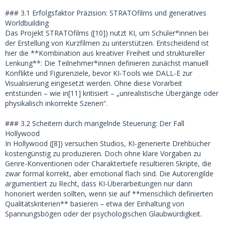
### 3.1 Erfolgsfaktor Präzision: STRATOfilms und generatives
Worldbuilding
Das Projekt STRATOfilms ([10]) nutzt KI, um Schüler*innen bei
der Erstellung von Kurzfilmen zu unterstützen. Entscheidend ist
hier die **Kombination aus kreativer Freiheit und struktureller
Lenkung**: Die Teilnehmer*innen definieren zunächst manuell
Konflikte und Figurenziele, bevor KI-Tools wie DALL-E zur
Visualisierung eingesetzt werden. Ohne diese Vorarbeit
entstünden – wie in[11] kritisiert – „unrealistische Übergänge oder
physikalisch inkorrekte Szenen“.
### 3.2 Scheitern durch mangelnde Steuerung: Der Fall
Hollywood
In Hollywood ([8]) versuchen Studios, KI-generierte Drehbücher
kostengünstig zu produzieren. Doch ohne klare Vorgaben zu
Genre-Konventionen oder Charaktertiefe resultieren Skripte, die
zwar formal korrekt, aber emotional flach sind. Die Autorengilde
argumentiert zu Recht, dass KI-Überarbeitungen nur dann
honoriert werden sollten, wenn sie auf **menschlich definierten
Qualitätskriterien** basieren – etwa der Einhaltung von
Spannungsbögen oder der psychologischen Glaubwürdigkeit.