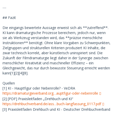
---
## Fazit
Die eingangs bewertete Aussage erweist sich als **zutreffend**.
KI kann dramaturgische Prozesse bereichern, jedoch nur, wenn
sie als Werkzeug verstanden wird, das **präzise menschliche
Instruktionen** benötigt. Ohne klare Vorgaben zu Schwerpunkten,
Zielgruppen und strukturellen Kriterien produziert KI Inhalte, die
zwar technisch korrekt, aber künstlerisch uninspiriert sind. Die
Zukunft der Filmdramaturgie liegt daher in der Synergie zwischen
menschlicher Kreativität und maschineller Effizienz – ein
Gleichgewicht, das nur durch bewusste Steuerung erreicht werden
kann[1][2][4][8].
Quellen
[1] KI - Hauptfigur oder Nebenrolle? - VeDRA
https://dramaturgieverband.org…auptfigur-oder-nebenrolle
[2] [PDF] Praxisleitfaden „Drehbuch und KI“
https://drehbuchverband.de/ass…buch-langfassung_0117.pdf
[3] Praxisleitfaden Drehbuch und KI - Deutscher Drehbuchverband