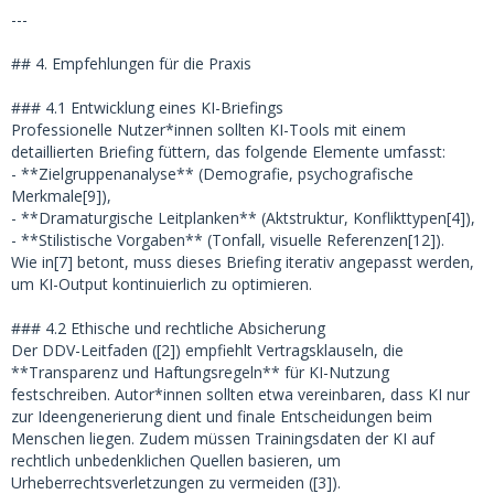
---
## 4. Empfehlungen für die Praxis
### 4.1 Entwicklung eines KI-Briefings
Professionelle Nutzer*innen sollten KI-Tools mit einem
detaillierten Briefing füttern, das folgende Elemente umfasst:
- **Zielgruppenanalyse** (Demografie, psychografische
Merkmale[9]),
- **Dramaturgische Leitplanken** (Aktstruktur, Konflikttypen[4]),
- **Stilistische Vorgaben** (Tonfall, visuelle Referenzen[12]).
Wie in[7] betont, muss dieses Briefing iterativ angepasst werden,
um KI-Output kontinuierlich zu optimieren.
### 4.2 Ethische und rechtliche Absicherung
Der DDV-Leitfaden ([2]) empfiehlt Vertragsklauseln, die
**Transparenz und Haftungsregeln** für KI-Nutzung
festschreiben. Autor*innen sollten etwa vereinbaren, dass KI nur
zur Ideengenerierung dient und finale Entscheidungen beim
Menschen liegen. Zudem müssen Trainingsdaten der KI auf
rechtlich unbedenklichen Quellen basieren, um
Urheberrechtsverletzungen zu vermeiden ([3]).