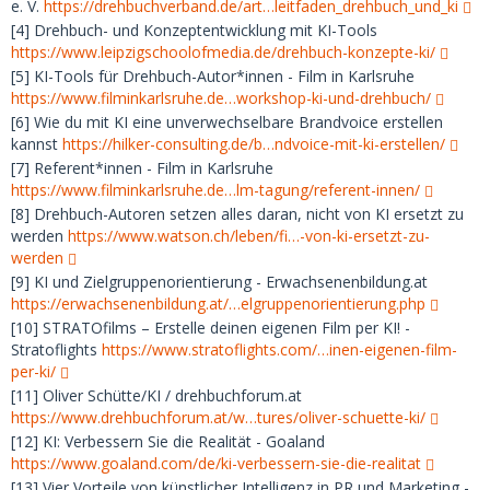
e. V.
https://drehbuchverband.de/art…leitfaden_drehbuch_und_ki
[4] Drehbuch- und Konzeptentwicklung mit KI-Tools
https://www.leipzigschoolofmedia.de/drehbuch-konzepte-ki/
[5] KI-Tools für Drehbuch-Autor*innen - Film in Karlsruhe
https://www.filminkarlsruhe.de…workshop-ki-und-drehbuch/
[6] Wie du mit KI eine unverwechselbare Brandvoice erstellen
kannst
https://hilker-consulting.de/b…ndvoice-mit-ki-erstellen/
[7] Referent*innen - Film in Karlsruhe
https://www.filminkarlsruhe.de…lm-tagung/referent-innen/
[8] Drehbuch-Autoren setzen alles daran, nicht von KI ersetzt zu
werden
https://www.watson.ch/leben/fi…-von-ki-ersetzt-zu-
werden
[9] KI und Zielgruppenorientierung - Erwachsenenbildung.at
https://erwachsenenbildung.at/…elgruppenorientierung.php
[10] STRATOfilms – Erstelle deinen eigenen Film per KI! -
Stratoflights
https://www.stratoflights.com/…inen-eigenen-film-
per-ki/
[11] Oliver Schütte/KI / drehbuchforum.at
https://www.drehbuchforum.at/w…tures/oliver-schuette-ki/
[12] KI: Verbessern Sie die Realität - Goaland
https://www.goaland.com/de/ki-verbessern-sie-die-realitat
[13] Vier Vorteile von künstlicher Intelligenz in PR und Marketing -