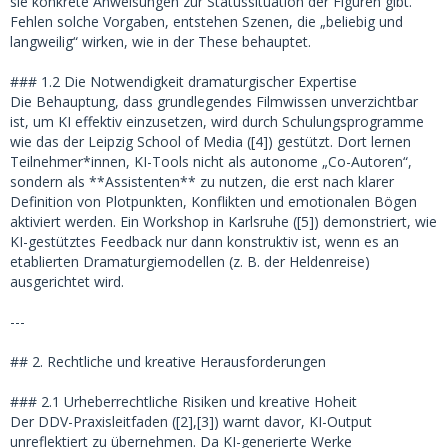
sie konkrete Anweisungen zur Statussituation der Figuren gibt.
Fehlen solche Vorgaben, entstehen Szenen, die „beliebig und
langweilig“ wirken, wie in der These behauptet.
### 1.2 Die Notwendigkeit dramaturgischer Expertise
Die Behauptung, dass grundlegendes Filmwissen unverzichtbar
ist, um KI effektiv einzusetzen, wird durch Schulungsprogramme
wie das der Leipzig School of Media ([4]) gestützt. Dort lernen
Teilnehmer*innen, KI-Tools nicht als autonome „Co-Autoren“,
sondern als **Assistenten** zu nutzen, die erst nach klarer
Definition von Plotpunkten, Konflikten und emotionalen Bögen
aktiviert werden. Ein Workshop in Karlsruhe ([5]) demonstriert, wie
KI-gestütztes Feedback nur dann konstruktiv ist, wenn es an
etablierten Dramaturgiemodellen (z. B. der Heldenreise)
ausgerichtet wird.
---
## 2. Rechtliche und kreative Herausforderungen
### 2.1 Urheberrechtliche Risiken und kreative Hoheit
Der DDV-Praxisleitfaden ([2],[3]) warnt davor, KI-Output
unreflektiert zu übernehmen. Da KI-generierte Werke