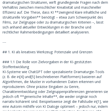
dramaturgischen Strukturen, wirft grundlegende Fragen nach dem
Verhältnis zwischen menschlicher Kreativität und maschineller
Effizienz auf. Die These, dass KI **zwingend klare inhaltliche und
strukturelle Vorgaben** benötigt – etwa zum Schwerpunkt des
Films, zur Zielgruppe oder zu dramaturgischen Kriterien –, lässt
sich anhand aktueller Entwicklungen in der Branche und
rechtlicher Rahmenbedingungen detailliert analysieren.
---
## 1. KI als kreatives Werkzeug: Potenziale und Grenzen
### 1.1 Die Rolle von Zielvorgaben in der KI-gestützten
Stoffentwicklung
KI-Systeme wie ChatGPT oder spezialisierte Dramaturgie-Tools
(z. B. die in[4] und[5] beschriebenen Plattformen) basieren auf
Algorithmen, die Muster in vorhandenen Daten erkennen und
reproduzieren. Ohne präzise Eingaben zu Genre,
Charakterentwicklung oder Zielgruppenpräferenzen generieren sie
jedoch oft **generische Inhalte**, die weder originär noch
narrativ kohärent sind. Beispielsweise zeigt die Fallstudie in[1], wie
eine Autorin mithilfe von KI Dialoge optimiert – jedoch nur, indem