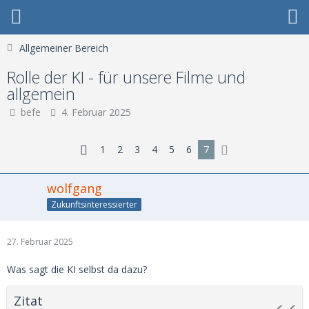
Allgemeiner Bereich
Rolle der KI - für unsere Filme und
allgemein
befe
4. Februar 2025
1
2
3
4
5
6
7
wolfgang
Zukunftsinteressierter
27. Februar 2025
Was sagt die KI selbst da dazu?
Zitat