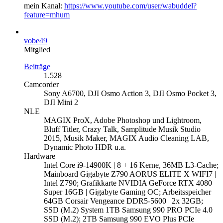
mein Kanal:
https://www.youtube.com/user/wabuddel?
feature=mhum
vobe49
Mitglied
Beiträge
1.528
Camcorder
Sony A6700, DJI Osmo Action 3, DJI Osmo Pocket 3,
DJI Mini 2
NLE
MAGIX ProX, Adobe Photoshop und Lightroom,
Bluff Titler, Crazy Talk, Samplitude Musik Studio
2015, Musik Maker, MAGIX Audio Cleaning LAB,
Dynamic Photo HDR u.a.
Hardware
Intel Core i9-14900K | 8 + 16 Kerne, 36MB L3-Cache;
Mainboard Gigabyte Z790 AORUS ELITE X WIFI7 |
Intel Z790; Grafikkarte NVIDIA GeForce RTX 4080
Super 16GB | Gigabyte Gaming OC; Arbeitsspeicher
64GB Corsair Vengeance DDR5-5600 | 2x 32GB;
SSD (M.2) System 1TB Samsung 990 PRO PCIe 4.0
SSD (M.2); 2TB Samsung 990 EVO Plus PCIe