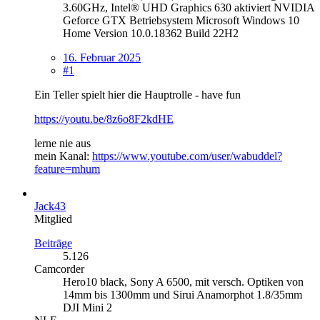
3.60GHz, Intel® UHD Graphics 630 aktiviert NVIDIA
Geforce GTX Betriebsystem Microsoft Windows 10
Home Version 10.0.18362 Build 22H2
16. Februar 2025
#1
Ein Teller spielt hier die Hauptrolle - have fun
https://youtu.be/8z6o8F2kdHE
lerne nie aus
mein Kanal:
https://www.youtube.com/user/wabuddel?
feature=mhum
Jack43
Mitglied
Beiträge
5.126
Camcorder
Hero10 black, Sony A 6500, mit versch. Optiken von
14mm bis 1300mm und Sirui Anamorphot 1.8/35mm
DJI Mini 2