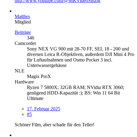
http://www.youtube.com/@MKVideoSinzig
Matthes
Mitglied
Beiträge
346
Camcorder
Sony NEX VG 900 mit 28-70 FF, SEL 18 - 200 und
diversen Leica R-Objektiven, außerdem DJI Mini 4 Pro
für Luftaufnahmen und Osmo Pocket 3 incl.
Unterwassergehäuse
NLE
Magix ProX
Hardware
Ryzen 7 5800X; 32GB RAM; NVidia RTX 3060;
genügend HDD-Kapazität ;); BS: Win 11 64 Bit
Ultimate
17. Februar 2025
#5
Schöner Film, aber schade für den Teller!