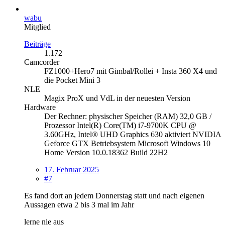
wabu
Mitglied
Beiträge
1.172
Camcorder
FZ1000+Hero7 mit Gimbal/Rollei + Insta 360 X4 und
die Pocket Mini 3
NLE
Magix ProX und VdL in der neuesten Version
Hardware
Der Rechner: physischer Speicher (RAM) 32,0 GB /
Prozessor Intel(R) Core(TM) i7-9700K CPU @
3.60GHz, Intel® UHD Graphics 630 aktiviert NVIDIA
Geforce GTX Betriebsystem Microsoft Windows 10
Home Version 10.0.18362 Build 22H2
17. Februar 2025
#7
Es fand dort an jedem Donnerstag statt und nach eigenen
Aussagen etwa 2 bis 3 mal im Jahr
lerne nie aus