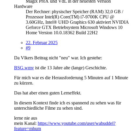
Magix ProX und VdL in der neuesten Version
Hardware
Der Rechner: physischer Speicher (RAM) 32,0 GB /
Prozessor Intel(R) Core(TM) i7-9700K CPU @
3.60GHz, Intel® UHD Graphics 630 aktiviert NVIDIA
Geforce GTX Betriebsystem Microsoft Windows 10
Home Version 10.0.18362 Build 22H2
22. Februar 2025
#9
Da Vlkers Beitrag nicht "neu" war. Ich gestehe:
BSG.wmv
ist die 13 Jahre alte (lange) Geschichte.
Für mich war es die Herausforderung 5 Minuten auf 1 Minute
zu kürzen.
Das hat aber einen guten Lerneffekt.
In diesem Kontext finde ich es spannend zu sehen was für
unterschiedliche Filme zu sehen sind.
lerne nie aus
mein Kanal:
https://www.youtube.com/user/wabuddel?
feature=mhum