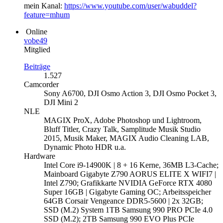
mein Kanal:
https://www.youtube.com/user/wabuddel?
feature=mhum
Online
vobe49
Mitglied
Beiträge
1.527
Camcorder
Sony A6700, DJI Osmo Action 3, DJI Osmo Pocket 3,
DJI Mini 2
NLE
MAGIX ProX, Adobe Photoshop und Lightroom,
Bluff Titler, Crazy Talk, Samplitude Musik Studio
2015, Musik Maker, MAGIX Audio Cleaning LAB,
Dynamic Photo HDR u.a.
Hardware
Intel Core i9-14900K | 8 + 16 Kerne, 36MB L3-Cache;
Mainboard Gigabyte Z790 AORUS ELITE X WIFI7 |
Intel Z790; Grafikkarte NVIDIA GeForce RTX 4080
Super 16GB | Gigabyte Gaming OC; Arbeitsspeicher
64GB Corsair Vengeance DDR5-5600 | 2x 32GB;
SSD (M.2) System 1TB Samsung 990 PRO PCIe 4.0
SSD (M.2); 2TB Samsung 990 EVO Plus PCIe