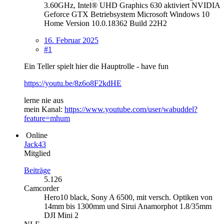
3.60GHz, Intel® UHD Graphics 630 aktiviert NVIDIA
Geforce GTX Betriebsystem Microsoft Windows 10
Home Version 10.0.18362 Build 22H2
16. Februar 2025
#1
Ein Teller spielt hier die Hauptrolle - have fun
https://youtu.be/8z6o8F2kdHE
lerne nie aus
mein Kanal:
https://www.youtube.com/user/wabuddel?
feature=mhum
Online
Jack43
Mitglied
Beiträge
5.126
Camcorder
Hero10 black, Sony A 6500, mit versch. Optiken von
14mm bis 1300mm und Sirui Anamorphot 1.8/35mm
DJI Mini 2