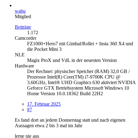
wabu
Mitglied
Beiträge
1.172
Camcorder
FZ1000+Hero7 mit Gimbal/Rollei + Insta 360 X4 und
die Pocket Mini 3
NLE
Magix ProX und VdL in der neuesten Version
Hardware
Der Rechner: physischer Speicher (RAM) 32,0 GB /
Prozessor Intel(R) Core(TM) i7-9700K CPU @
3.60GHz, Intel® UHD Graphics 630 aktiviert NVIDIA
Geforce GTX Betriebsystem Microsoft Windows 10
Home Version 10.0.18362 Build 22H2
17. Februar 2025
#7
Es fand dort an jedem Donnerstag statt und nach eigenen
Aussagen etwa 2 bis 3 mal im Jahr
lerne nie aus