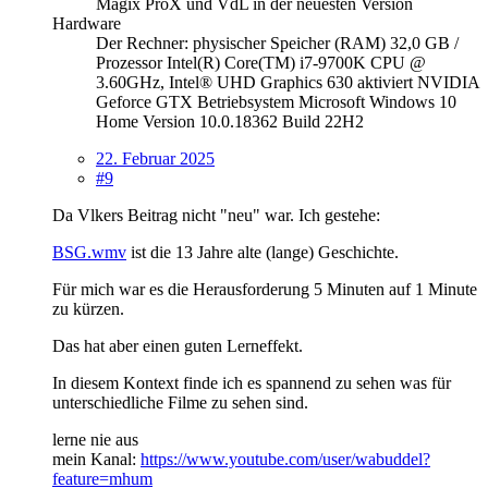
Magix ProX und VdL in der neuesten Version
Hardware
Der Rechner: physischer Speicher (RAM) 32,0 GB /
Prozessor Intel(R) Core(TM) i7-9700K CPU @
3.60GHz, Intel® UHD Graphics 630 aktiviert NVIDIA
Geforce GTX Betriebsystem Microsoft Windows 10
Home Version 10.0.18362 Build 22H2
22. Februar 2025
#9
Da Vlkers Beitrag nicht "neu" war. Ich gestehe:
BSG.wmv
ist die 13 Jahre alte (lange) Geschichte.
Für mich war es die Herausforderung 5 Minuten auf 1 Minute
zu kürzen.
Das hat aber einen guten Lerneffekt.
In diesem Kontext finde ich es spannend zu sehen was für
unterschiedliche Filme zu sehen sind.
lerne nie aus
mein Kanal:
https://www.youtube.com/user/wabuddel?
feature=mhum