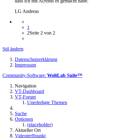
dass ich mit Acronis es gemacht habe.
LG Andreas
1
2
Seite 2 von 2
Stil ändern
Datenschutzerklärung
Impressum
Community-Software:
WoltLab Suite™
Navigation
VT-Dashboard
VT-Forum
Unerledigte Themen
Suche
Optionen
(placeholder)
Aktueller Ort
Videotreffpunkt