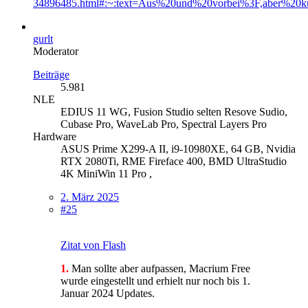
34896485.html#:~:text=Aus%20und%20vorbei%3F,aber%20k
gurlt
Moderator
Beiträge
5.981
NLE
EDIUS 11 WG, Fusion Studio selten Resove Sudio,
Cubase Pro, WaveLab Pro, Spectral Layers Pro
Hardware
ASUS Prime X299-A II, i9-10980XE, 64 GB, Nvidia
RTX 2080Ti, RME Fireface 400, BMD UltraStudio
4K MiniWin 11 Pro ,
2. März 2025
#25
Zitat von Flash
1.
Man sollte aber aufpassen, Macrium Free
wurde eingestellt und erhielt nur noch bis 1.
Januar 2024 Updates.