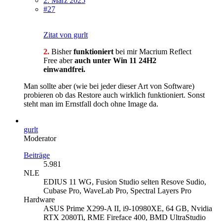
2. März 2025
#27
Zitat von gurlt
2.
Bisher
funktioniert
bei mir Macrium Reflect
Free aber
auch unter Win 11 24H2
einwandfrei.
Man sollte aber (wie bei jeder dieser Art von Software)
probieren ob das Restore auch wirklich funktioniert. Sonst
steht man im Ernstfall doch ohne Image da.
gurlt
Moderator
Beiträge
5.981
NLE
EDIUS 11 WG, Fusion Studio selten Resove Sudio,
Cubase Pro, WaveLab Pro, Spectral Layers Pro
Hardware
ASUS Prime X299-A II, i9-10980XE, 64 GB, Nvidia
RTX 2080Ti, RME Fireface 400, BMD UltraStudio