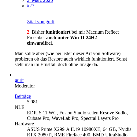
2. März 2025
#27
Zitat von gurlt
2.
Bisher
funktioniert
bei mir Macrium Reflect
Free aber
auch unter Win 11 24H2
einwandfrei.
Man sollte aber (wie bei jeder dieser Art von Software)
probieren ob das Restore auch wirklich funktioniert. Sonst
steht man im Ernstfall doch ohne Image da.
gurlt
Moderator
Beiträge
5.981
NLE
EDIUS 11 WG, Fusion Studio selten Resove Sudio,
Cubase Pro, WaveLab Pro, Spectral Layers Pro
Hardware
ASUS Prime X299-A II, i9-10980XE, 64 GB, Nvidia
RTX 2080Ti, RME Fireface 400, BMD UltraStudio