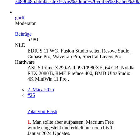
34896485.html#:~:text=Aus%20und%20vorbei%3F,aber%20k
gurlt
Moderator
Beiträge
5.981
NLE
EDIUS 11 WG, Fusion Studio selten Resove Sudio,
Cubase Pro, WaveLab Pro, Spectral Layers Pro
Hardware
ASUS Prime X299-A II, i9-10980XE, 64 GB, Nvidia
RTX 2080Ti, RME Fireface 400, BMD UltraStudio
4K MiniWin 11 Pro ,
2. März 2025
#25
Zitat von Flash
1.
Man sollte aber aufpassen, Macrium Free
wurde eingestellt und erhielt nur noch bis 1.
Januar 2024 Updates.