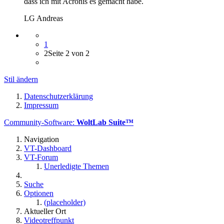
dass ich mit Acronis es gemacht habe.
LG Andreas
1
2
Seite 2 von 2
Stil ändern
Datenschutzerklärung
Impressum
Community-Software:
WoltLab Suite™
Navigation
VT-Dashboard
VT-Forum
Unerledigte Themen
Suche
Optionen
(placeholder)
Aktueller Ort
Videotreffpunkt