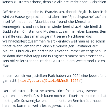
keinen zu stören scheint, denn sie alle drei recht hohe Klickzahlen.
Offizielle Hauptsprache ist Französisch, danach Englisch. Kreolisch
wird zu Hause gesprochen - ist aber eine "Sprechsprache" auf der
Insel. Wir haben auf Mauritius nur freundliche Menschen
kennengelernt und sind immer wieder beeindruckt, wie friedlich
Buddhisten, Christen und Moslems zusammenleben können. Ben
erzählte uns, dass man sogar mit seinen Nachbaren das
Weihnachtsfest zusammen feiert - einfach weil man es so schön
findet. Wenn jemand mal einen zuverlässigen Taxifahrer auf
Mauritius brauch - ich darf seine Telefonnummer weitergeben. Er
ist dann über WhatsApp und in Englisch/Französisch erreichbar -
sein offizieller Standort ist das La Piroque am Weststrand Flic en
Flac.
In dem von dir vorgestellten Park haben wir 2024 eine Jeepsafarie
gemacht (
https://youtu.be/J6tzoLpRMns?t=1277
)
Der Rochester Falls ist zwischenzeitlich fast in Vergessenheit
geraten; dort verläuft sich kaum noch ein Tourist hin und man hat
jetzt große Schwierigkeiten, an den unteren Bereich überhaupt
heran zu kommen weil alles zugewuchert ist.