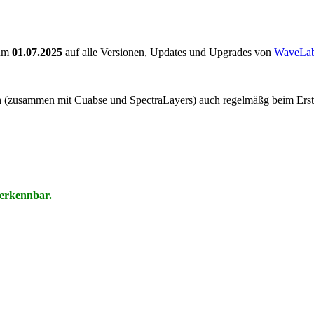
zum
01.07.2025
auf alle Versionen, Updates und Upgrades von
WaveLab
ch (zusammen mit Cuabse und SpectraLayers) auch regelmäßg beim Erst
 erkennbar.