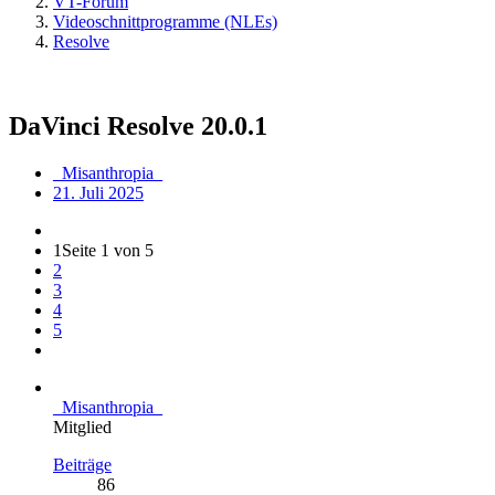
VT-Forum
Videoschnittprogramme (NLEs)
Resolve
DaVinci Resolve 20.0.1
_Misanthropia_
21. Juli 2025
1
Seite 1 von 5
2
3
4
5
_Misanthropia_
Mitglied
Beiträge
86