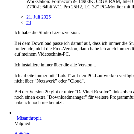
Workstation: Formacom i9-14900K, 64GB RAM, Inte
Z790-P, 64bit W11 Pro 25H2, LG 32" PC-Monitor
21. Juli 2025
#3
Ich habe die Studio Lizenzversion.
Bei dem Download passe ich darauf auf, dass ich immer die St
runterlade, nicht die Free-Version, dann habe ich auch immer d
auf meinem Videoschnitt-PC.
Ich installiere immer über die alte Version...
Ich arbeite immer mit "Lokal" auf den PC-Laufwerken verfüg
nicht über "Netzwerk" oder "Cloud".
Bei der Version 20 gibt er unter "DaVinci Resolve" links oben
noch einen extra "Downloadmanager" für weitere Programmfun
habe ich noch nie benutzt.
_Misanthropia_
Mitglied
Beiträge