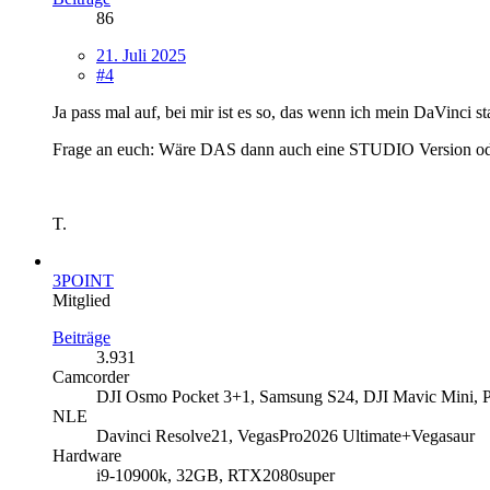
86
21. Juli 2025
#4
Ja pass mal auf, bei mir ist es so, das wenn ich mein DaVinci 
Frage an euch: Wäre DAS dann auch eine STUDIO Version oder
T.
3POINT
Mitglied
Beiträge
3.931
Camcorder
DJI Osmo Pocket 3+1, Samsung S24, DJI Mavic Mini, 
NLE
Davinci Resolve21, VegasPro2026 Ultimate+Vegasaur
Hardware
i9-10900k, 32GB, RTX2080super