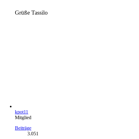
Grüße Tassilo
kpot11
Mitglied
Beiträge
3.051