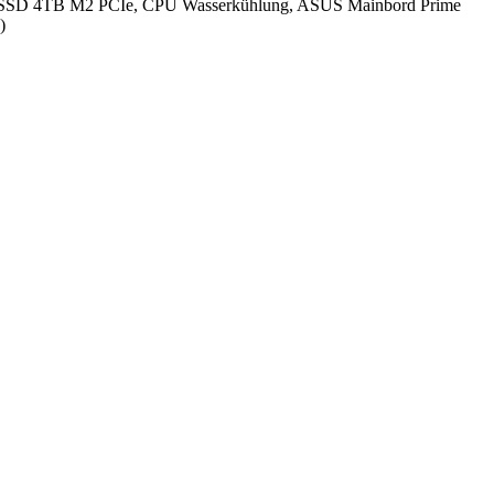
SSD 4TB M2 PCIe, CPU Wasserkühlung, ASUS Mainbord Prime
)