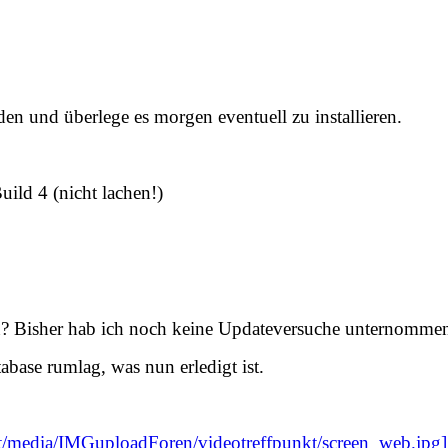
en und überlege es morgen eventuell zu installieren.
ild 4 (nicht lachen!)
en? Bisher hab ich noch keine Updateversuche unternomme
abase rumlag, was nun erledigt ist.
.net/media/IMGuploadForen/videotreffpunkt/screen_web.j