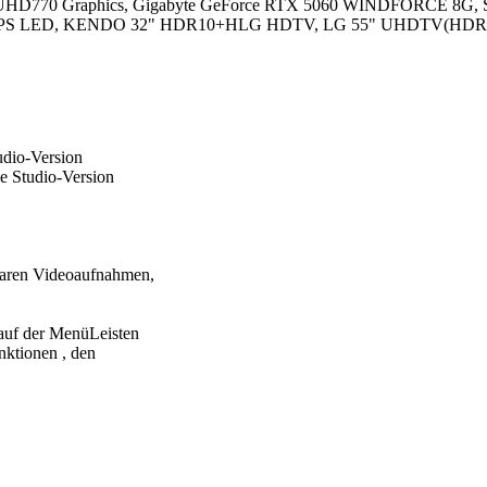
l UHD770 Graphics, Gigabyte GeForce RTX 5060 WINDFORCE 8G, 
 mit IPS LED, KENDO 32" HDR10+HLG HDTV, LG 55" UHDTV(HDR
udio-Version
ie Studio-Version
baren Videoaufnahmen,
 auf der MenüLeisten
ktionen , den