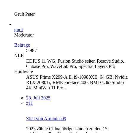
Gruß Peter
gurlt
Moderator
Beiträge
5.987
NLE
EDIUS 11 WG, Fusion Studio selten Resove Sudio,
Cubase Pro, WaveLab Pro, Spectral Layers Pro
Hardware
ASUS Prime X299-A II, i9-10980XE, 64 GB, Nvidia
RTX 2080Ti, RME Fireface 400, BMD UltraStudio
4K MiniWin 11 Pro ,
28. Juli 2025
#11
Zitat von Arminius09
2023 zählte China übrigens noch zu den 15