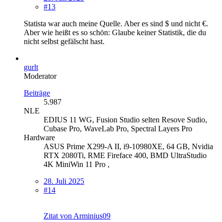
#13
Statista war auch meine Quelle. Aber es sind $ und nicht €.
Aber wie heißt es so schön: Glaube keiner Statistik, die du
nicht selbst gefälscht hast.
gurlt
Moderator
Beiträge
5.987
NLE
EDIUS 11 WG, Fusion Studio selten Resove Sudio,
Cubase Pro, WaveLab Pro, Spectral Layers Pro
Hardware
ASUS Prime X299-A II, i9-10980XE, 64 GB, Nvidia
RTX 2080Ti, RME Fireface 400, BMD UltraStudio
4K MiniWin 11 Pro ,
28. Juli 2025
#14
Zitat von Arminius09