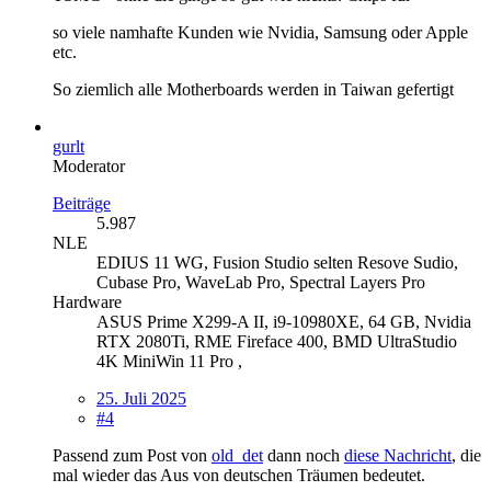
so viele namhafte Kunden wie Nvidia, Samsung oder Apple
etc.
So ziemlich alle Motherboards werden in Taiwan gefertigt
gurlt
Moderator
Beiträge
5.987
NLE
EDIUS 11 WG, Fusion Studio selten Resove Sudio,
Cubase Pro, WaveLab Pro, Spectral Layers Pro
Hardware
ASUS Prime X299-A II, i9-10980XE, 64 GB, Nvidia
RTX 2080Ti, RME Fireface 400, BMD UltraStudio
4K MiniWin 11 Pro ,
25. Juli 2025
#4
Passend zum Post von
old_det
dann noch
diese Nachricht
, die
mal wieder das Aus von deutschen Träumen bedeutet.