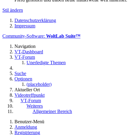
Stil ändern
Datenschutzerklärung
Impressum
Community-Software:
WoltLab Suite™
Navigation
VT-Dashboard
VT-Forum
Unerledigte Themen
Suche
Optionen
(placeholder)
Aktueller Ort
Videotreffpunkt
VT-Forum
Weiteres
Allgemeiner Bereich
Benutzer-Menü
Anmeldung
Registrierung