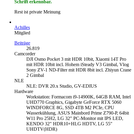
Schrift erkennbar.
Rest ist private Meinung
Achilles
Mitglied
Beiträge
26.819
Camcorder
DJI Osmo Pocket 3 mit HDR 10bit, Xiaomi 14T Pro
mit HDR 10bit incl. Hohem iSteady V3 Gimbal, Vlog
Sony ZV-1 ND-Filter mit HDR 8bit incl. Zhiyun Crane
2 Gimbal
NLE
NLE: DVR 20.x Studio, GV-EDIUS
Hardware
Workstation: Formacom i9-14900K, 64GB RAM, Intel
UHD770 Graphics, Gigabyte GeForce RTX 5060
WINDFORCE 8G, SSD 4TB M2 PCIe, CPU
Wasserkühlung, ASUS Mainbord Prime Z790-P, 64bit
W11 Pro 25H2, LG 32" PC-Monitor mit IPS LED,
KENDO 32" HDR10+HLG HDTV, LG 55"
UHDTV(HDR)