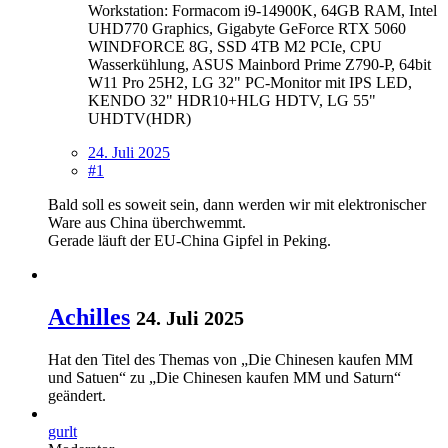
Workstation: Formacom i9-14900K, 64GB RAM, Intel
UHD770 Graphics, Gigabyte GeForce RTX 5060
WINDFORCE 8G, SSD 4TB M2 PCIe, CPU
Wasserkühlung, ASUS Mainbord Prime Z790-P, 64bit
W11 Pro 25H2, LG 32" PC-Monitor mit IPS LED,
KENDO 32" HDR10+HLG HDTV, LG 55"
UHDTV(HDR)
24. Juli 2025
#1
Bald soll es soweit sein, dann werden wir mit elektronischer
Ware aus China überchwemmt.
Gerade läuft der EU-China Gipfel in Peking.
Achilles
24. Juli 2025
Hat den Titel des Themas von „Die Chinesen kaufen MM
und Satuen“ zu „Die Chinesen kaufen MM und Saturn“
geändert.
gurlt