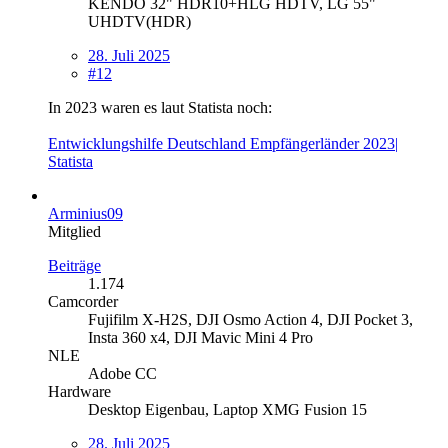
KENDO 32" HDR10+HLG HDTV, LG 55"
UHDTV(HDR)
28. Juli 2025
#12
In 2023 waren es laut Statista noch:
Entwicklungshilfe Deutschland Empfängerländer 2023|
Statista
Arminius09
Mitglied
Beiträge
1.174
Camcorder
Fujifilm X-H2S, DJI Osmo Action 4, DJI Pocket 3,
Insta 360 x4, DJI Mavic Mini 4 Pro
NLE
Adobe CC
Hardware
Desktop Eigenbau, Laptop XMG Fusion 15
28. Juli 2025