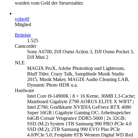
wurden vom Geld der Steuerzahler.
vobe49
Mitglied
Beiträge
1.525
Camcorder
Sony A6700, DJI Osmo Action 3, DJI Osmo Pocket 3,
DJI Mini 2
NLE
MAGIX ProX, Adobe Photoshop und Lightroom,
Bluff Titler, Crazy Talk, Samplitude Musik Studio
2015, Musik Maker, MAGIX Audio Cleaning LAB,
Dynamic Photo HDR u.a.
Hardware
Intel Core i9-14900K | 8 + 16 Kerne, 36MB L3-Cache;
Mainboard Gigabyte Z790 AORUS ELITE X WIFI7 |
Intel Z790; Grafikkarte NVIDIA GeForce RTX 4080
Super 16GB | Gigabyte Gaming OC; Arbeitsspeicher
64GB Corsair Vengeance DDR5-5600 | 2x 32GB;
SSD (M.2) System 1TB Samsung 990 PRO PCIe 4.0
SSD (M.2); 2TB Samsung 990 EVO Plus PCIe
4.0/PCIe 5.0; Festplatte 8TB Western Digital WD Red