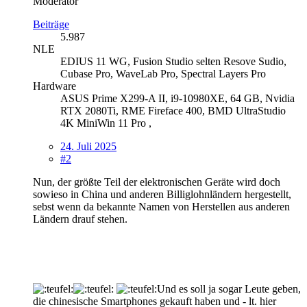
Moderator
Beiträge
5.987
NLE
EDIUS 11 WG, Fusion Studio selten Resove Sudio,
Cubase Pro, WaveLab Pro, Spectral Layers Pro
Hardware
ASUS Prime X299-A II, i9-10980XE, 64 GB, Nvidia
RTX 2080Ti, RME Fireface 400, BMD UltraStudio
4K MiniWin 11 Pro ,
24. Juli 2025
#2
Nun, der größte Teil der elektronischen Geräte wird doch
sowieso in China und anderen Billiglohnländern hergestellt,
sebst wenn da bekannte Namen von Herstellen aus anderen
Ländern drauf stehen.
Und es soll ja sogar Leute geben,
die chinesische Smartphones gekauft haben und - lt. hier