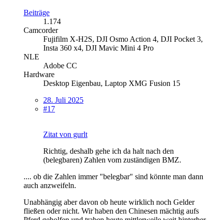
Beiträge
1.174
Camcorder
Fujifilm X-H2S, DJI Osmo Action 4, DJI Pocket 3,
Insta 360 x4, DJI Mavic Mini 4 Pro
NLE
Adobe CC
Hardware
Desktop Eigenbau, Laptop XMG Fusion 15
28. Juli 2025
#17
Zitat von gurlt
Richtig, deshalb gehe ich da halt nach den
(belegbaren) Zahlen vom zuständigen BMZ.
.... ob die Zahlen immer "belegbar" sind könnte man dann
auch anzweifeln.
Unabhängig aber davon ob heute wirklich noch Gelder
fließen oder nicht. Wir haben den Chinesen mächtig aufs
Pferd geholfen und traben heute mittlerweile weit hinterher.