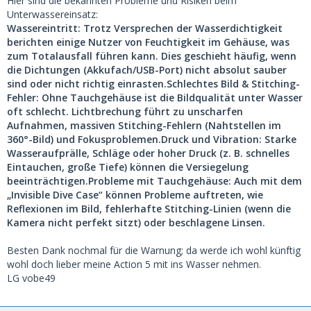
Hier sind die bekannten Probleme und Risiken beim
Unterwassereinsatz:
Wassereintritt:
Trotz Versprechen der Wasserdichtigkeit
berichten einige Nutzer von Feuchtigkeit im Gehäuse, was
zum Totalausfall führen kann. Dies geschieht häufig, wenn
die Dichtungen (Akkufach/USB-Port) nicht absolut sauber
sind oder nicht richtig einrasten.
Schlechtes Bild & Stitching-
Fehler:
Ohne Tauchgehäuse ist die Bildqualität unter Wasser
oft schlecht. Lichtbrechung führt zu unscharfen
Aufnahmen, massiven Stitching-Fehlern (Nahtstellen im
360°-Bild) und Fokusproblemen.
Druck und Vibration:
Starke
Wasseraufprälle, Schläge oder hoher Druck (z. B. schnelles
Eintauchen, große Tiefe) können die Versiegelung
beeinträchtigen.
Probleme mit Tauchgehäuse:
Auch mit dem
„Invisible Dive Case“ können Probleme auftreten, wie
Reflexionen im Bild, fehlerhafte Stitching-Linien (wenn die
Kamera nicht perfekt sitzt) oder beschlagene Linsen.
Besten Dank nochmal für die Warnung; da werde ich wohl künftig
wohl doch lieber meine Action 5 mit ins Wasser nehmen.
LG vobe49