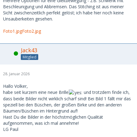
mehrere Optionen für eine Gleitbewegung - z.B. Schwenk mit
Beschleunigung und Abbremsen. Das Stitching ist aus meiner
Sicht zwischenzeitlich perfekt gelöst; ich habe hier noch keine
Unsauberkeiten gesehen.
Foto1.jpg
Foto2.jpg
Jack43
Online
Mitglied
28. Januar 2026
Hallo Volker,
habe seit kurzem eine neue Brille
und trotzdem finde ich,
dass beide Bilder nicht wirklich scharf sind! Bei Bild 1 fällt mir das
speziell bei den Büschen, der großen Birke und den anderen
Bäumen/Büschen im Hintergrund auf!
Hast Du die Bilder in der höchstmöglichen Qualität
aufgenommen, was ich mal annehme!
LG Paul