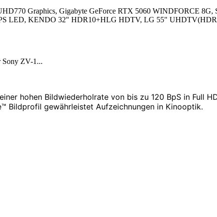
l UHD770 Graphics, Gigabyte GeForce RTX 5060 WINDFORCE 8G, 
 mit IPS LED, KENDO 32" HDR10+HLG HDTV, LG 55" UHDTV(HDR
r Sony ZV-1...
einer hohen Bildwiederholrate von bis zu 120 BpS
in Full H
™ Bildprofil gewährleistet Aufzeichnungen in Kinooptik.