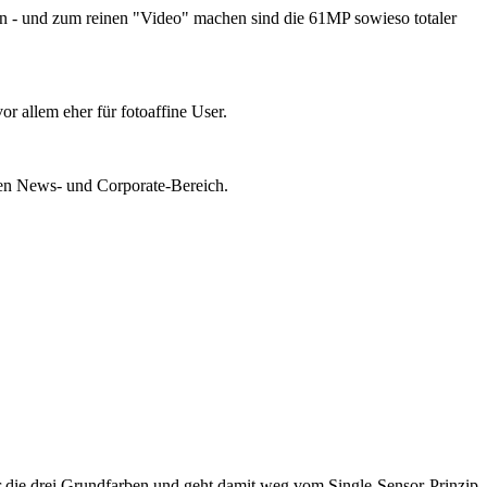
n - und zum reinen "Video" machen sind die 61MP sowieso totaler
r allem eher für fotoaffine User.
den News- und Corporate-Bereich.
 die drei Grundfarben und geht damit weg vom Single-Sensor-Prinzip