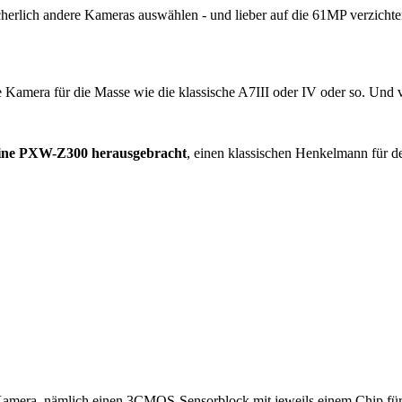
erlich andere Kameras auswählen - und lieber auf die 61MP verzichte
Kamera für die Masse wie die klassische A7III oder IV oder so. Und vo
eine PXW-Z300 herausgebracht
, einen klassischen Henkelmann für 
e Kamera, nämlich einen 3CMOS-Sensorblock mit jeweils einem Chip für