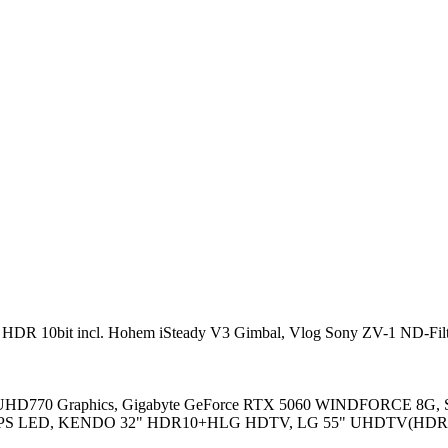
 HDR 10bit incl. Hohem iSteady V3 Gimbal, Vlog Sony ZV-1 ND-Filte
l UHD770 Graphics, Gigabyte GeForce RTX 5060 WINDFORCE 8G, 
 mit IPS LED, KENDO 32" HDR10+HLG HDTV, LG 55" UHDTV(HDR