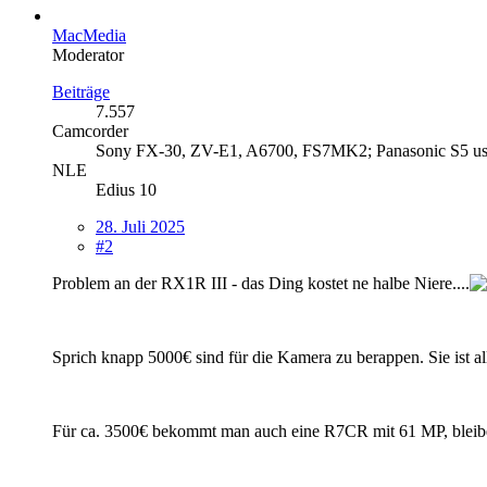
MacMedia
Moderator
Beiträge
7.557
Camcorder
Sony FX-30, ZV-E1, A6700, FS7MK2; Panasonic S5 u
NLE
Edius 10
28. Juli 2025
#2
Problem an der RX1R III - das Ding kostet ne halbe Niere....
Sprich knapp 5000€ sind für die Kamera zu berappen. Sie ist al
Für ca. 3500€ bekommt man auch eine R7CR mit 61 MP, bleiben d