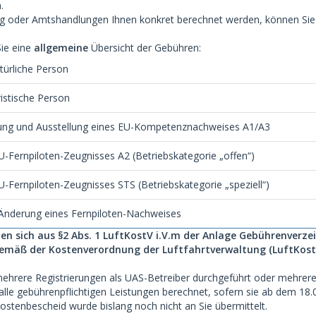
.
 oder Amtshandlungen Ihnen konkret berechnet werden, können Sie 
Sie eine
allgemeine
Übersicht der Gebühren:
atürliche Person
ristische Person
fung und Ausstellung eines EU-Kompetenznachweises A1/A3
U-Fernpiloten-Zeugnisses A2 (Betriebskategorie „offen“)
U-Fernpiloten-Zeugnisses STS (Betriebskategorie „speziell“)
Änderung eines Fernpiloten-Nachweises
n sich aus §2 Abs. 1 LuftKostV i.V.m der Anlage Gebührenverzeic
gemäß der Kostenverordnung der Luftfahrtverwaltung (LuftKost
 mehrere Registrierungen als UAS-Betreiber durchgeführt oder mehre
lle gebührenpflichtigen Leistungen berechnet, sofern sie ab dem 18.
ostenbescheid wurde bislang noch nicht an Sie übermittelt.