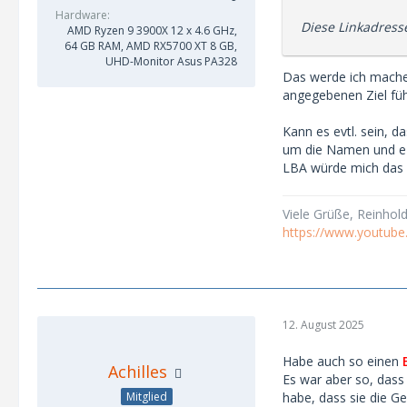
Hardware
Diese Linkadress
AMD Ryzen 9 3900X 12 x 4.6 GHz,
64 GB RAM, AMD RX5700 XT 8 GB,
UHD-Monitor Asus PA328
Das werde ich machen
angegebenen Ziel füh
Kann es evtl. sein, 
um die Namen und e-
LBA würde mich das 
Viele Grüße, Reinhol
https://www.youtub
12. August 2025
Habe auch so einen
Achilles
Es war aber so, das
habe, dass sie die G
Mitglied