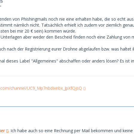
26
"
nden von Phishingmails noch nie eine erhalten habe, die so echt au
mmt nämlich nicht. Tatsächlich erhielt ich zudem vor ziemlich genau 
sten bei mir 20 € sein) kommen würde.
 Unterlagen aber weder den Bescheid finden noch eine Zahlung von m
euch nach der Registrierung eurer Drohne abgelaufen bzw. was haltet 
al dieses Label "Allgemeines" abschaffen oder anders lösen? Es ist 
d
e.com/channel/UC9_Mp7nbdIxnbx_JpXfQjsQ
ier
. Ich habe auch so eine Rechnung per Mail bekommen und keine