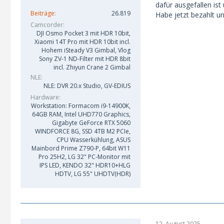
dafür ausgefallen ist
Beiträge
26.819
Habe jetzt bezahlt un
Camcorder
DJI Osmo Pocket 3 mit HDR 10bit,
Xiaomi 14T Pro mit HDR 10bit incl.
Hohem iSteady V3 Gimbal, Vlog
Sony ZV-1 ND-Filter mit HDR 8bit
incl. Zhiyun Crane 2 Gimbal
NLE
NLE: DVR 20.x Studio, GV-EDIUS
Hardware
Workstation: Formacom i9-14900K,
64GB RAM, Intel UHD770 Graphics,
Gigabyte GeForce RTX 5060
WINDFORCE 8G, SSD 4TB M2 PCIe,
CPU Wasserkühlung, ASUS
Mainbord Prime Z790-P, 64bit W11
Pro 25H2, LG 32" PC-Monitor mit
IPS LED, KENDO 32" HDR10+HLG
HDTV, LG 55" UHDTV(HDR)
12. August 2025