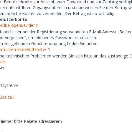
rem Benutzerkonto zur Ansicht, zum Download und zur Zahlung verfüg
h zeitnah mit Ihren Zugangsdaten ein und überweisen Sie den Betrag 
sätzliche Kosten zu vermeiden. Der Betrag ist sofort fällig.
enutzerkonto:
ion.lba-openuav.de/
spricht der bei der Registrierung verwendeten E-Mail-Adresse. Sollten
rt vergessen“, um ein neues Passwort zu erstellen.
n zur geltenden Gebührenordnung finden Sie unter:
im-internet.de/luftkostv/
bei technischen Problemen wenden Sie sich bitte an das zuständige 
.de
.
ßen
rtsysteme
.lba.de
Hierher bitte Pakete adressieren) -