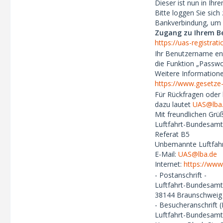
Dieser ist nun in Ih
Bitte loggen Sie sic
Bankverbindung, um zu
Zugang zu Ihrem B
https://uas-registrat
Ihr Benutzername ent
die Funktion „Passwo
Weitere Informatione
https://www.gesetze-
Für Rückfragen oder 
dazu lautet
UAS@lba
Mit freundlichen Grü
Luftfahrt-Bundesamt
Referat B5
Unbemannte Luftfah
E-Mail:
UAS@lba.de
Internet:
https://www
- Postanschrift -
Luftfahrt-Bundesamt
38144 Braunschweig
- Besucheranschrift (
Luftfahrt-Bundesamt