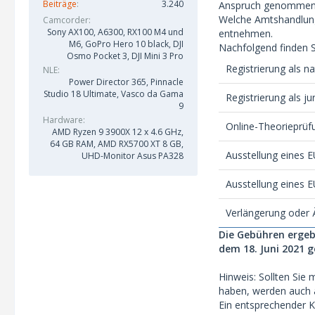
Beiträge
3.240
Anspruch genommen
Welche Amtshandlung
Camcorder
Sony AX100, A6300, RX100 M4 und
entnehmen.
M6, GoPro Hero 10 black, DJI
Nachfolgend finden 
Osmo Pocket 3, DJI Mini 3 Pro
Registrierung als n
NLE
Power Director 365, Pinnacle
Studio 18 Ultimate, Vasco da Gama
Registrierung als ju
9
Hardware
Online-Theorieprü
AMD Ryzen 9 3900X 12 x 4.6 GHz,
64 GB RAM, AMD RX5700 XT 8 GB,
Ausstellung eines E
UHD-Monitor Asus PA328
Ausstellung eines E
Verlängerung oder 
Die Gebühren ergebe
dem 18. Juni 2021 
Hinweis: Sollten Sie
haben, werden auch a
Ein entsprechender K