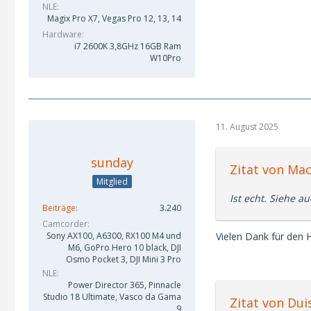
NLE
Magix Pro X7, Vegas Pro 12, 13, 14
Hardware
i7 2600K 3,8GHz 16GB Ram
W10Pro
11. August 2025
sunday
Zitat von Ma
Mitglied
Ist echt. Siehe au
Beiträge
3.240
Camcorder
Vielen Dank für den 
Sony AX100, A6300, RX100 M4 und
M6, GoPro Hero 10 black, DJI
Osmo Pocket 3, DJI Mini 3 Pro
NLE
Power Director 365, Pinnacle
Studio 18 Ultimate, Vasco da Gama
Zitat von Du
9