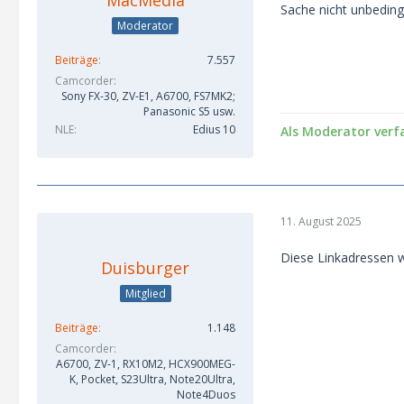
MacMedia
Sache nicht unbedingt
Moderator
Beiträge
7.557
Camcorder
Sony FX-30, ZV-E1, A6700, FS7MK2;
Panasonic S5 usw.
NLE
Edius 10
Als Moderator verf
11. August 2025
Diese Linkadressen w
Duisburger
Mitglied
Beiträge
1.148
Camcorder
A6700, ZV-1, RX10M2, HCX900MEG-
K, Pocket, S23Ultra, Note20Ultra,
Note4Duos