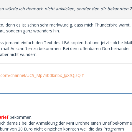
en würde ich dennoch nicht anklicken, sonder den dir bekannten 
, denn es ist schon sehr merkwürdig, dass mich Thunderbird warnt, da
rt, sondern ganz woanders hin.
dass jemand einfach den Text des LBA kopiert hat und jetzt solche Ma
mail-Anschriften zu bekommen. Bei dem offenbaren Durcheinander 
aber nicht wundern.
d
e.com/channel/UC9_Mp7nbdIxnbx_JpXfQjsQ
Brief
bekommen.
s ich damals bei der Anmeldung der Mini Drohne einen Brief bekomm
ebühr von 20 Euro nicht einziehen konnten weil die das Programm