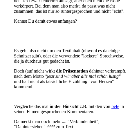
den Text zwar fehlerfrei aufsagt, aber eben nicht die Rolle
verkörpert. Bei dem man also merkt, da passt was nicht
zusammen, das ist nur so runtergesprochen und nicht "echt".
Kannst Du damit etwas anfangen?
Es geht also nicht um den Textinhalt (obwohl es da einige
Schnitzer gibt), oder die verwendete "lockere" Sprechweise,
die ja durchaus gut gedacht ist.
Doch (auf mich) wirkt
die Präsentation
dahinter verkrampft,
nach dem Motto
"jetzt sind wir aber alle mal schön lustig"
und halt nicht als tatsächliche Erzählung "von Herzen"
kommend.
Vergleiche das mal
in der Hinsicht
z.B. mit den von
befe
in
seinen Filmen gesprochenen Kommentaren.
Da merkt man doch mehr .... "Verbundenheit",
"Dahinterstehen" ???? zum Text.