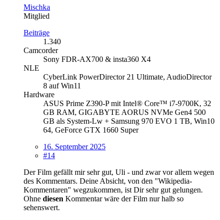
Mischka
Mitglied
Beiträge
1.340
Camcorder
Sony FDR-AX700 & insta360 X4
NLE
CyberLink PowerDirector 21 Ultimate, AudioDirector
8 auf Win11
Hardware
ASUS Prime Z390-P mit Intel® Core™ i7-9700K, 32
GB RAM, GIGABYTE AORUS NVMe Gen4 500
GB als System-Lw + Samsung 970 EVO 1 TB, Win10
64, GeForce GTX 1660 Super
16. September 2025
#14
Der Film gefällt mir sehr gut, Uli - und zwar vor allem wegen
des Kommentars. Deine Absicht, von den "Wikipedia-
Kommentaren" wegzukommen, ist Dir sehr gut gelungen.
Ohne
diesen
Kommentar wäre der Film nur halb so
sehenswert.