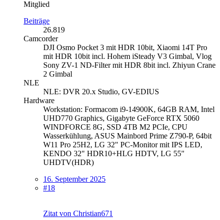
Mitglied
Beiträge
26.819
Camcorder
DJI Osmo Pocket 3 mit HDR 10bit, Xiaomi 14T Pro
mit HDR 10bit incl. Hohem iSteady V3 Gimbal, Vlog
Sony ZV-1 ND-Filter mit HDR 8bit incl. Zhiyun Crane
2 Gimbal
NLE
NLE: DVR 20.x Studio, GV-EDIUS
Hardware
Workstation: Formacom i9-14900K, 64GB RAM, Intel
UHD770 Graphics, Gigabyte GeForce RTX 5060
WINDFORCE 8G, SSD 4TB M2 PCIe, CPU
Wasserkühlung, ASUS Mainbord Prime Z790-P, 64bit
W11 Pro 25H2, LG 32" PC-Monitor mit IPS LED,
KENDO 32" HDR10+HLG HDTV, LG 55"
UHDTV(HDR)
16. September 2025
#18
Zitat von Christian671