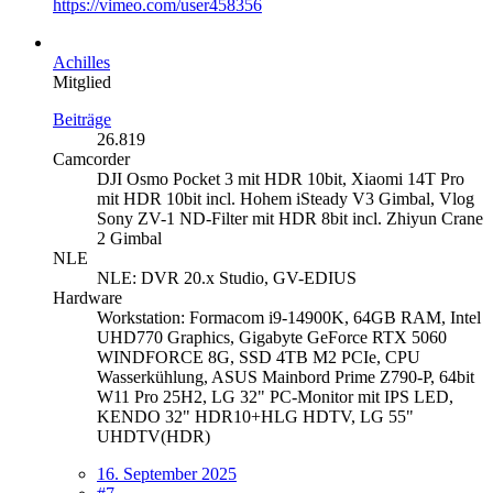
https://vimeo.com/user458356
Achilles
Mitglied
Beiträge
26.819
Camcorder
DJI Osmo Pocket 3 mit HDR 10bit, Xiaomi 14T Pro
mit HDR 10bit incl. Hohem iSteady V3 Gimbal, Vlog
Sony ZV-1 ND-Filter mit HDR 8bit incl. Zhiyun Crane
2 Gimbal
NLE
NLE: DVR 20.x Studio, GV-EDIUS
Hardware
Workstation: Formacom i9-14900K, 64GB RAM, Intel
UHD770 Graphics, Gigabyte GeForce RTX 5060
WINDFORCE 8G, SSD 4TB M2 PCIe, CPU
Wasserkühlung, ASUS Mainbord Prime Z790-P, 64bit
W11 Pro 25H2, LG 32" PC-Monitor mit IPS LED,
KENDO 32" HDR10+HLG HDTV, LG 55"
UHDTV(HDR)
16. September 2025