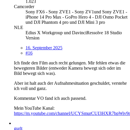
1.023
Camcorder
Sony FX6 - Sony ZVE1 - Sony ZV1und Sony ZVE1 -
iPhone 14 Pro Max - GoPro Hero 4 - DJI Osmo Pocket
und DJI Phantom 4 pro und DJI Mini 3 pro
NLE
Edius X Workgroup und DavinciRessolve 18 Studio
Version
16. September 2025
#16
Ich finde den Film auch recht gelungen. Mir fehlen etwas die
bewegteren Bilder (entweder Kamera bewegt sich oder im
Bild bewegt sich was).
Aber ist halt auch der Aufnahmesituation geschuldet, verstehe
ich voll und ganz.
Kommentar VO fand ich auch passend.
Mein YouTube Kanal:
https://m.youtube.com/channel/UCYSmurCUI3HXR7bpWiv
gurlt