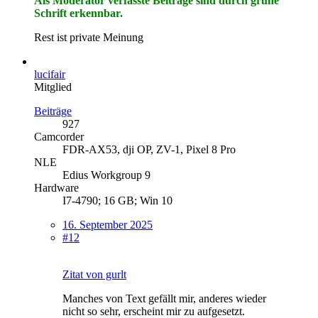
Als Moderator verfasste Beiträge sind durch grüne
Schrift erkennbar.
Rest ist private Meinung
lucifair
Mitglied
Beiträge
927
Camcorder
FDR-AX53, dji OP, ZV-1, Pixel 8 Pro
NLE
Edius Workgroup 9
Hardware
I7-4790; 16 GB; Win 10
16. September 2025
#12
Zitat von gurlt
Manches von Text gefällt mir, anderes wieder
nicht so sehr, erscheint mir zu aufgesetzt.