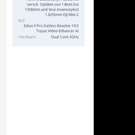
versch. Optiken von 14mm bis
1300mm und Sirui Anamorphot
1.8/35mm DJI Mini 2
NLE
Edius X Pro DaVinci Resolve 19.5
Topaz Video Enhancer AI
Hardware
Dual Core 3GHz