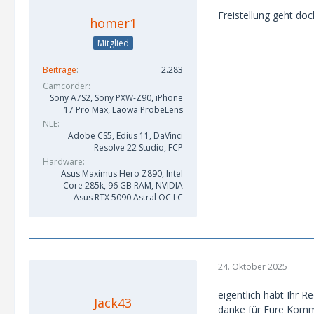
Freistellung geht do
homer1
Mitglied
Beiträge
2.283
Camcorder
Sony A7S2, Sony PXW-Z90, iPhone
17 Pro Max, Laowa ProbeLens
NLE
Adobe CS5, Edius 11, DaVinci
Resolve 22 Studio, FCP
Hardware
Asus Maximus Hero Z890, Intel
Core 285k, 96 GB RAM, NVIDIA
Asus RTX 5090 Astral OC LC
24. Oktober 2025
eigentlich habt Ihr R
Jack43
danke für Eure Komm