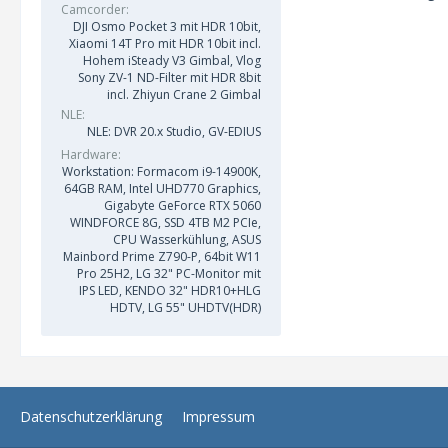
Camcorder
DJI Osmo Pocket 3 mit HDR 10bit,
Xiaomi 14T Pro mit HDR 10bit incl.
Hohem iSteady V3 Gimbal, Vlog
Sony ZV-1 ND-Filter mit HDR 8bit
incl. Zhiyun Crane 2 Gimbal
NLE
NLE: DVR 20.x Studio, GV-EDIUS
Hardware
Workstation: Formacom i9-14900K,
64GB RAM, Intel UHD770 Graphics,
Gigabyte GeForce RTX 5060
WINDFORCE 8G, SSD 4TB M2 PCIe,
CPU Wasserkühlung, ASUS
Mainbord Prime Z790-P, 64bit W11
Pro 25H2, LG 32" PC-Monitor mit
IPS LED, KENDO 32" HDR10+HLG
HDTV, LG 55" UHDTV(HDR)
Datenschutzerklärung
Impressum