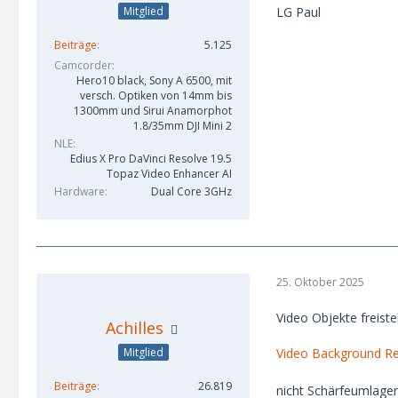
Mitglied
LG Paul
Beiträge
5.125
Camcorder
Hero10 black, Sony A 6500, mit
versch. Optiken von 14mm bis
1300mm und Sirui Anamorphot
1.8/35mm DJI Mini 2
NLE
Edius X Pro DaVinci Resolve 19.5
Topaz Video Enhancer AI
Hardware
Dual Core 3GHz
25. Oktober 2025
Video Objekte freistel
Achilles
Video Background Re
Mitglied
Beiträge
26.819
nicht Schärfeumlager