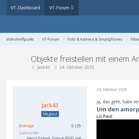
VT-Dashboard
VT-Forum
Videotreffpunkt
VT-Forum
Foto & Kamera & Smartphones
Film
Objekte freistellen mit einem 
Jack43
24. Oktober 2025
24. Oktober 2025
Ja, das geht, habe e
Jack43
Um den amorph
Mitglied
LG Paul
Beiträge
5.125
Camcorder
Hero10 black, Sony A 6500, mit