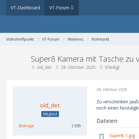
VT-Dashboard
VT-Forum
Videotreffpunkt
VT-Forum
Weiteres
Flohmarkt
Super8 Kamera mit Tasche zu 
old_det
28. Oktober 2025
Erledigt
28. Oktober 2025
Zu verschenken (auße
old_det
noch einen Nostalgi
Mitglied
Dateien
Beiträge
1.595
Super8_1.jpg