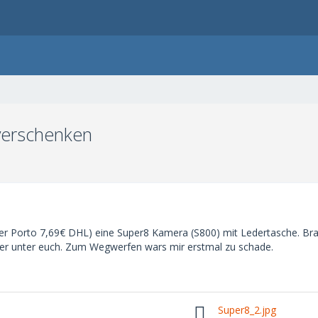
verschenken
r Porto 7,69€ DHL) eine Super8 Kamera (S800) mit Ledertasche. Brauc
ker unter euch. Zum Wegwerfen wars mir erstmal zu schade.
Super8_2.jpg