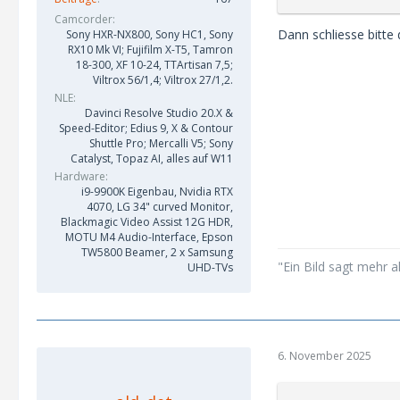
Camcorder
Dann schliesse bitte
Sony HXR-NX800, Sony HC1, Sony
RX10 Mk VI; Fujifilm X-T5, Tamron
18-300, XF 10-24, TTArtisan 7,5;
Viltrox 56/1,4; Viltrox 27/1,2.
NLE
Davinci Resolve Studio 20.X &
Speed-Editor; Edius 9, X & Contour
Shuttle Pro; Mercalli V5; Sony
Catalyst, Topaz AI, alles auf W11
Hardware
i9-9900K Eigenbau, Nvidia RTX
4070, LG 34" curved Monitor,
Blackmagic Video Assist 12G HDR,
MOTU M4 Audio-Interface, Epson
TW5800 Beamer, 2 x Samsung
"Ein Bild sagt mehr a
UHD-TVs
6. November 2025