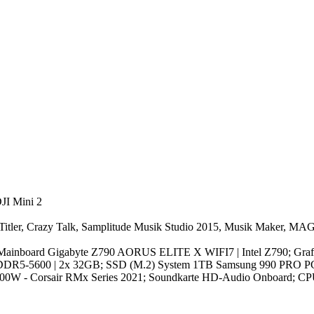
JI Mini 2
itler, Crazy Talk, Samplitude Musik Studio 2015, Musik Maker, M
; Mainboard Gigabyte Z790 AORUS ELITE X WIFI7 | Intel Z790; Gr
 DDR5-5600 | 2x 32GB; SSD (M.2) System 1TB Samsung 990 PRO PCI
 1000W - Corsair RMx Series 2021; Soundkarte HD-Audio Onboard; CP