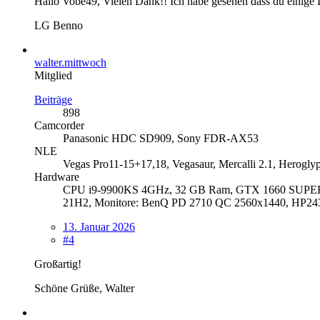
Hallo Vobe49, Vielen Dank!! Ich habe gesehen dass du einige D
LG Benno
walter.mittwoch
Mitglied
Beiträge
898
Camcorder
Panasonic HDC SD909, Sony FDR-AX53
NLE
Vegas Pro11-15+17,18, Vegasaur, Mercalli 2.1, Herogly
Hardware
CPU i9-9900KS 4GHz, 32 GB Ram, GTX 1660 SUPER,
21H2, Monitore: BenQ PD 2710 QC 2560x1440, HP24
13. Januar 2026
#4
Großartig!
Schöne Grüße, Walter