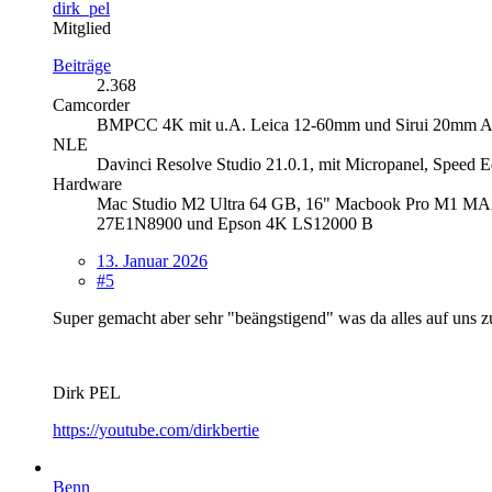
dirk_pel
Mitglied
Beiträge
2.368
Camcorder
BMPCC 4K mit u.A. Leica 12-60mm und Sirui 20mm Ana
NLE
Davinci Resolve Studio 21.0.1, mit Micropanel, Speed 
Hardware
Mac Studio M2 Ultra 64 GB, 16" Macbook Pro M1 MAX
27E1N8900 und Epson 4K LS12000 B
13. Januar 2026
#5
Super gemacht aber sehr "beängstigend" was da alles auf uns zu
Dirk PEL
https://youtube.com/dirkbertie
Benn