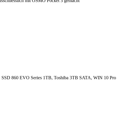
 ausschliesslich mit OSMO Pocket 3 gemacht
SD 860 EVO Series 1TB, Toshiba 3TB SATA, WIN 10 Pro