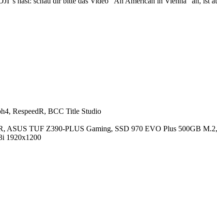
JI"s hast: schau dir bitte das Video "An American in Vienna" an, ist
ph4, RespeedR, BCC Title Studio
 ASUS TUF Z390-PLUS Gaming, SSD 970 EVO Plus 500GB M.2, S
3i 1920x1200