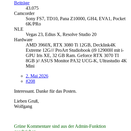
Beiträge
43.075
Camcorder
Sony FS7, TD10, Pana Z10000, GH4, EVA1, Pocket
6K/PRo
NLE
Vegas 23, Edius X, Resolve Studio 20
Hardware
AMD 3960X, RTX 3080 Ti 12GB, Decklink4K
Extreme 12G/// ProArt Studiobook (i9 12900H mit i-
GPU Iris XE, 32 GB Ram. Geforce RTX 3070 TI
8GB )// ASUS Monitor PA32 UCG-K, Ultrastudio 4K
Mini
2. Mai 2026
#208
Interessant. Danke für das Posten.
Lieben Gruß,
Wolfgang
Grüne Kommentare sind aus der Admin-Funktion