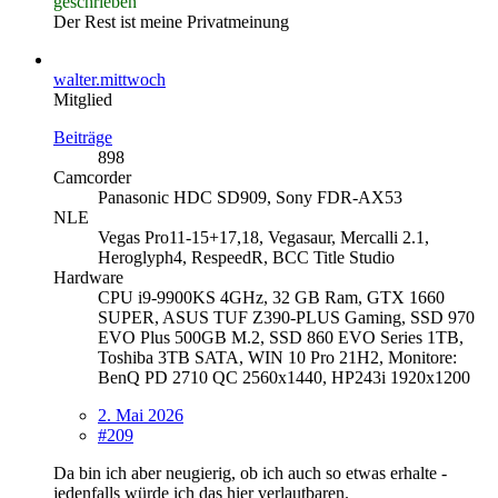
geschrieben
Der Rest ist meine Privatmeinung
walter.mittwoch
Mitglied
Beiträge
898
Camcorder
Panasonic HDC SD909, Sony FDR-AX53
NLE
Vegas Pro11-15+17,18, Vegasaur, Mercalli 2.1,
Heroglyph4, RespeedR, BCC Title Studio
Hardware
CPU i9-9900KS 4GHz, 32 GB Ram, GTX 1660
SUPER, ASUS TUF Z390-PLUS Gaming, SSD 970
EVO Plus 500GB M.2, SSD 860 EVO Series 1TB,
Toshiba 3TB SATA, WIN 10 Pro 21H2, Monitore:
BenQ PD 2710 QC 2560x1440, HP243i 1920x1200
2. Mai 2026
#209
Da bin ich aber neugierig, ob ich auch so etwas erhalte -
jedenfalls würde ich das hier verlautbaren.