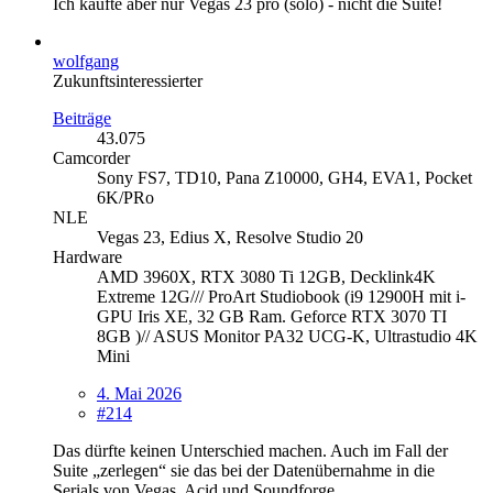
Ich kaufte aber nur Vegas 23 pro (solo) - nicht die Suite!
wolfgang
Zukunftsinteressierter
Beiträge
43.075
Camcorder
Sony FS7, TD10, Pana Z10000, GH4, EVA1, Pocket
6K/PRo
NLE
Vegas 23, Edius X, Resolve Studio 20
Hardware
AMD 3960X, RTX 3080 Ti 12GB, Decklink4K
Extreme 12G/// ProArt Studiobook (i9 12900H mit i-
GPU Iris XE, 32 GB Ram. Geforce RTX 3070 TI
8GB )// ASUS Monitor PA32 UCG-K, Ultrastudio 4K
Mini
4. Mai 2026
#214
Das dürfte keinen Unterschied machen. Auch im Fall der
Suite „zerlegen“ sie das bei der Datenübernahme in die
Serials von Vegas, Acid und Soundforge.