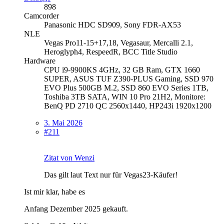
898
Camcorder
Panasonic HDC SD909, Sony FDR-AX53
NLE
Vegas Pro11-15+17,18, Vegasaur, Mercalli 2.1,
Heroglyph4, RespeedR, BCC Title Studio
Hardware
CPU i9-9900KS 4GHz, 32 GB Ram, GTX 1660
SUPER, ASUS TUF Z390-PLUS Gaming, SSD 970
EVO Plus 500GB M.2, SSD 860 EVO Series 1TB,
Toshiba 3TB SATA, WIN 10 Pro 21H2, Monitore:
BenQ PD 2710 QC 2560x1440, HP243i 1920x1200
3. Mai 2026
#211
Zitat von Wenzi
Das gilt laut Text nur für Vegas23-Käufer!
Ist mir klar, habe es
Anfang Dezember 2025 gekauft.