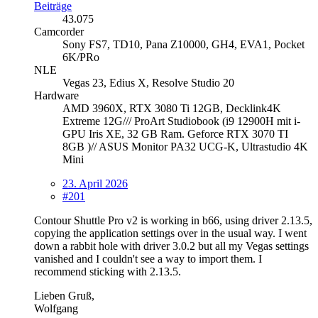
Beiträge
43.075
Camcorder
Sony FS7, TD10, Pana Z10000, GH4, EVA1, Pocket
6K/PRo
NLE
Vegas 23, Edius X, Resolve Studio 20
Hardware
AMD 3960X, RTX 3080 Ti 12GB, Decklink4K
Extreme 12G/// ProArt Studiobook (i9 12900H mit i-
GPU Iris XE, 32 GB Ram. Geforce RTX 3070 TI
8GB )// ASUS Monitor PA32 UCG-K, Ultrastudio 4K
Mini
23. April 2026
#201
Contour Shuttle Pro v2 is working in b66, using driver 2.13.5,
copying the application settings over in the usual way. I went
down a rabbit hole with driver 3.0.2 but all my Vegas settings
vanished and I couldn't see a way to import them. I
recommend sticking with 2.13.5.
Lieben Gruß,
Wolfgang