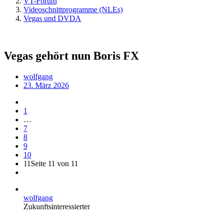
VT-Forum
Videoschnittprogramme (NLEs)
Vegas und DVDA
Vegas gehört nun Boris FX
wolfgang
23. März 2026
1
…
7
8
9
10
11
Seite 11 von 11
wolfgang
Zukunftsinteressierter