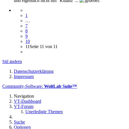
und eigentlich nicht um "Kulanz"...
1
…
7
8
9
10
11
Seite 11 von 11
Stil ändern
Datenschutzerklärung
Impressum
Community-Software:
WoltLab Suite™
Navigation
VT-Dashboard
VT-Forum
Unerledigte Themen
Suche
Optionen