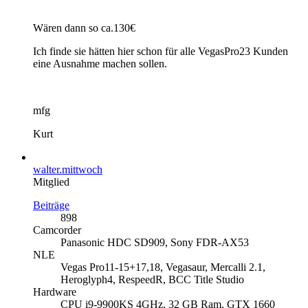
Wären dann so ca.130€
Ich finde sie hätten hier schon für alle VegasPro23 Kunden
eine Ausnahme machen sollen.
mfg
Kurt
walter.mittwoch
Mitglied
Beiträge
898
Camcorder
Panasonic HDC SD909, Sony FDR-AX53
NLE
Vegas Pro11-15+17,18, Vegasaur, Mercalli 2.1,
Heroglyph4, RespeedR, BCC Title Studio
Hardware
CPU i9-9900KS 4GHz, 32 GB Ram, GTX 1660