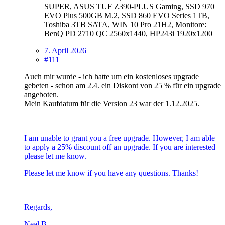
SUPER, ASUS TUF Z390-PLUS Gaming, SSD 970
EVO Plus 500GB M.2, SSD 860 EVO Series 1TB,
Toshiba 3TB SATA, WIN 10 Pro 21H2, Monitore:
BenQ PD 2710 QC 2560x1440, HP243i 1920x1200
7. April 2026
#111
Auch mir wurde - ich hatte um ein kostenloses upgrade
gebeten - schon am 2.4. ein Diskont von 25 % für ein upgrade
angeboten.
Mein Kaufdatum für die Version 23 war der 1.12.2025.
I am unable to grant you a free upgrade. However, I am able
to apply a 25% discount off an upgrade. If you are interested
please let me know.
Please let me know if you have any questions. Thanks!
Regards,
Neal B