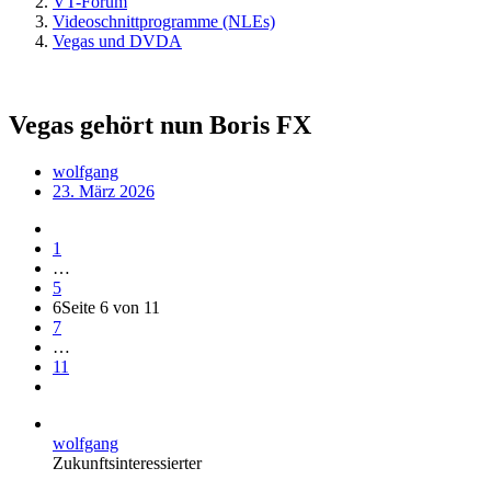
VT-Forum
Videoschnittprogramme (NLEs)
Vegas und DVDA
Vegas gehört nun Boris FX
wolfgang
23. März 2026
1
…
5
6
Seite 6 von 11
7
…
11
wolfgang
Zukunftsinteressierter