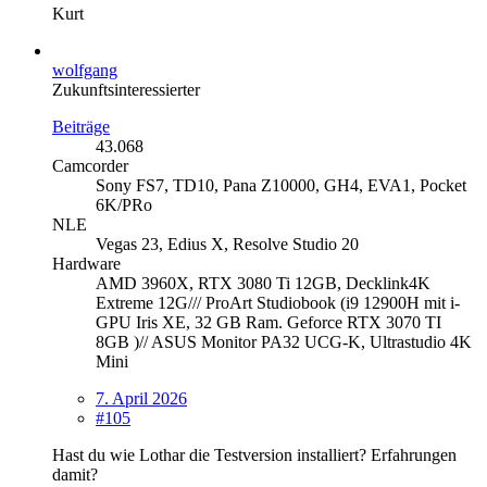
Kurt
wolfgang
Zukunftsinteressierter
Beiträge
43.068
Camcorder
Sony FS7, TD10, Pana Z10000, GH4, EVA1, Pocket
6K/PRo
NLE
Vegas 23, Edius X, Resolve Studio 20
Hardware
AMD 3960X, RTX 3080 Ti 12GB, Decklink4K
Extreme 12G/// ProArt Studiobook (i9 12900H mit i-
GPU Iris XE, 32 GB Ram. Geforce RTX 3070 TI
8GB )// ASUS Monitor PA32 UCG-K, Ultrastudio 4K
Mini
7. April 2026
#105
Hast du wie Lothar die Testversion installiert? Erfahrungen
damit?