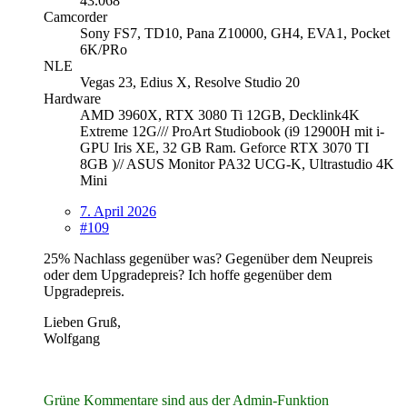
43.068
Camcorder
Sony FS7, TD10, Pana Z10000, GH4, EVA1, Pocket
6K/PRo
NLE
Vegas 23, Edius X, Resolve Studio 20
Hardware
AMD 3960X, RTX 3080 Ti 12GB, Decklink4K
Extreme 12G/// ProArt Studiobook (i9 12900H mit i-
GPU Iris XE, 32 GB Ram. Geforce RTX 3070 TI
8GB )// ASUS Monitor PA32 UCG-K, Ultrastudio 4K
Mini
7. April 2026
#109
25% Nachlass gegenüber was? Gegenüber dem Neupreis
oder dem Upgradepreis? Ich hoffe gegenüber dem
Upgradepreis.
Lieben Gruß,
Wolfgang
Grüne Kommentare sind aus der Admin-Funktion