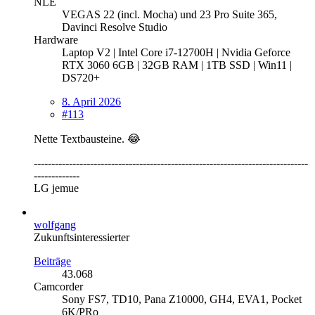
NLE
VEGAS 22 (incl. Mocha) und 23 Pro Suite 365,
Davinci Resolve Studio
Hardware
Laptop V2 | Intel Core i7-12700H | Nvidia Geforce
RTX 3060 6GB | 32GB RAM | 1TB SSD | Win11 |
DS720+
8. April 2026
#113
Nette Textbausteine. 😂
------------------------------------------------------------------------------
-------------
LG jemue
wolfgang
Zukunftsinteressierter
Beiträge
43.068
Camcorder
Sony FS7, TD10, Pana Z10000, GH4, EVA1, Pocket
6K/PRo