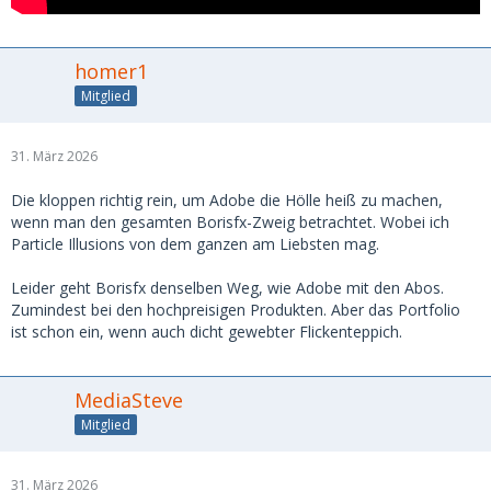
F: Brauchen Sie Hilfe?
A:
Unser Team unterstützt Sie gerne! Kontaktieren Sie uns
jederzeit direkt oder nutzen Sie den Live-Chat auf unserer
homer1
Website. Zusätzlich stehen Ihnen folgende Ressourcen zur
Mitglied
Verfügung:
-
Help Center
für technische Supportanfragen und
31. März 2026
zusätzliche FAQs
-
Tutorials
für leicht verständliche Anleitungen von
Die kloppen richtig rein, um Adobe die Hölle heiß zu machen,
unseren Experten
wenn man den gesamten Borisfx-Zweig betrachtet. Wobei ich
-
Discord
für den Live-Chat über Produkttipps mit der
Particle Illusions von dem ganzen am Liebsten mag.
Boris FX-Community
-
Boris FX-Foren
für produktbezogene Fragen und Tipps
Leider geht Borisfx denselben Weg, wie Adobe mit den Abos.
Zumindest bei den hochpreisigen Produkten. Aber das Portfolio
F: Wie bleibe ich am besten auf dem Laufenden, wenn es
ist schon ein, wenn auch dicht gewebter Flickenteppich.
um Vegas Pro, Sound Forge oder Acid Pro geht?
A:
A
bonnieren Sie unseren Newsletter
, um keine Updates,
Angebote und Neuigkeiten rund um Boris FX zu verpassen.
MediaSteve
Mitglied
31. März 2026