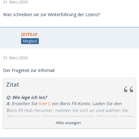
31. März 2026
Was schreiben sie zur Weiterführung der Lizenz?
jemue
Mitglied
31. März 2026
Der Frageteil zur Infomail:
Zitat
Q: Wie lege ich los?
A:
Erstellen Sie
hier
ein Boris FX-Konto. Laden Sie den
Boris FX Hub herunter, melden Sie sich an und wählen Sie
"Eine kostenlose Testversion starten" oder "Ihre Login-Lizenz
verwenden". Installieren Sie Vegas Pro und beginnen Sie mit
Alles anzeigen
der Bearbeitung – ohne Aktivierungsschlüssel oder
komplizierte Einrichtung.