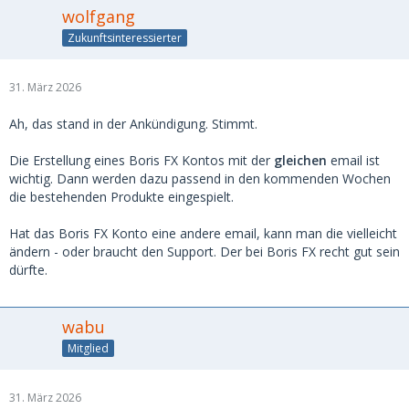
wolfgang
F: Kann ich Vegas Pro oder Sound Forge kostenlos
Zukunftsinteressierter
ausprobieren?
A:
Ja. Starten Sie eine kostenlose 15-Tage-Testversion mit
vollem Zugriff auf alle Funktionen, indem Sie sich
hier
31. März 2026
anmelden.
Ah, das stand in der Ankündigung. Stimmt.
F: Benötige ich einen Aktivierungsschlüssel?
A:
Nein. Melden Sie sich einfach an und beginnen Sie mit
Die Erstellung eines Boris FX Kontos mit der
gleichen
email ist
der Bearbeitung.
wichtig. Dann werden dazu passend in den kommenden Wochen
die bestehenden Produkte eingespielt.
F: Ich habe Vegas Pro, Sound Forge oder Acid Pro von
MAGIX gekauft. Was passiert mit meiner Dauerlizenz?
Hat das Boris FX Konto eine andere email, kann man die vielleicht
ändern - oder braucht den Support. Der bei Boris FX recht gut sein
A:
Ihre Lizenz bleibt selbstverständlich gültig. Erstellen Sie
dürfte.
ein Boris FX-Konto oder melden Sie sich mit der E-Mail-
Adresse an, die Sie beim ursprünglichen Kauf verwendet
haben. Ihre Lizenz wird automatisch in Ihrem Konto
wabu
hinterlegt. Von dort aus können Sie ein Upgrade auf die
Mitglied
neueste Version mit Boris FX Lizenzierung und Support
durchführen. Sollten Sie auf Probleme stoßen,
ist unser
Team für Sie da
.
31. März 2026