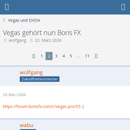
Vegas und DVDA
Vegas gehört nun Boris FX
wolfgang
23. März 2026
1
2
3
4
5
…
11
wolfgang
Zukunftsinteressierter
29. März 2026
https://forum.borisfx.com/c/vegas-pro/55
wabu