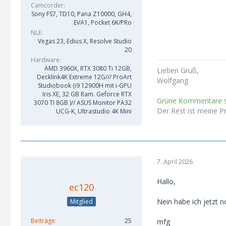
Camcorder
Nick Rodrigues
Sony FS7, TD10, Pana Z10000, GH4,
Boris FX Support
EVA1, Pocket 6K/PRo
NLE
Vegas 23, Edius X, Resolve Studio
20
Hardware
AMD 3960X, RTX 3080 Ti 12GB,
Lieben Gruß,
Decklink4K Extreme 12G/// ProArt
Wolfgang
Studiobook (i9 12900H mit i-GPU
Iris XE, 32 GB Ram. Geforce RTX
Grüne Kommentare si
3070 TI 8GB )// ASUS Monitor PA32
Der Rest ist meine P
UCG-K, Ultrastudio 4K Mini
7. April 2026
Hallo,
ec120
Nein habe ich jetzt n
Mitglied
Beiträge
25
mfg