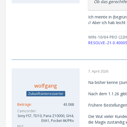
Ob das gerechtfer
Ich meinte in (begrün
// Aber ich hab leich
WIN-10/64 PRO (22H
RESOLVE-21.0.40005
7. April 2026
Na bisher kenne (zum
wolfgang
Nach dem 1.1.26 gibt
Zukunftsinteressierter
Beiträge
43.068
Frühere Bestellungen
Camcorder
Sony FS7, TD10, Pana Z10000, GH4,
Die Wut vieler Kunden
EVA1, Pocket 6K/PRo
die Magix zuständig 
NLE