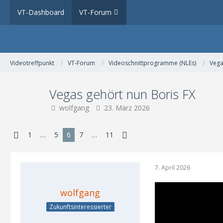
VT-Dashboard
VT-Forum
Videotreffpunkt
VT-Forum
Videoschnittprogramme (NLEs)
Veg
Vegas gehört nun Boris FX
wolfgang
23. März 2026
1
…
5
6
7
…
11
7. April 2026
wolfgang
Zukunftsinteressierter