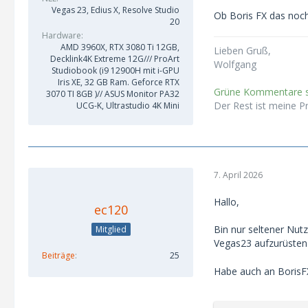
Vegas 23, Edius X, Resolve Studio
Ob Boris FX das noch ü
20
Hardware
AMD 3960X, RTX 3080 Ti 12GB,
Lieben Gruß,
Decklink4K Extreme 12G/// ProArt
Wolfgang
Studiobook (i9 12900H mit i-GPU
Iris XE, 32 GB Ram. Geforce RTX
Grüne Kommentare si
3070 TI 8GB )// ASUS Monitor PA32
Der Rest ist meine P
UCG-K, Ultrastudio 4K Mini
7. April 2026
Hallo,
ec120
Bin nur seltener Nut
Mitglied
Vegas23 aufzurüste
Beiträge
25
Habe auch an BorisFX 