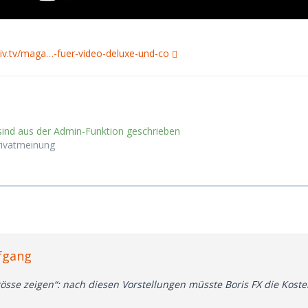
iv.tv/maga…-fuer-video-deluxe-und-co
nd aus der Admin-Funktion geschrieben
rivatmeinung
lfgang
össe zeigen“: nach diesen Vorstellungen müsste Boris FX die Koste