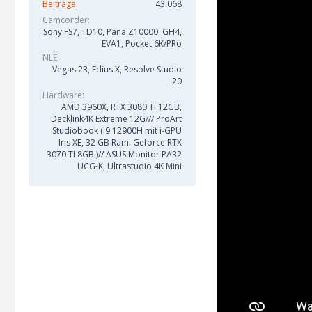
Beiträge
43.068
Camcorder
Sony FS7, TD10, Pana Z10000, GH4,
EVA1, Pocket 6K/PRo
NLE
Vegas 23, Edius X, Resolve Studio
20
Hardware
AMD 3960X, RTX 3080 Ti 12GB,
Decklink4K Extreme 12G/// ProArt
Studiobook (i9 12900H mit i-GPU
Iris XE, 32 GB Ram. Geforce RTX
3070 TI 8GB )// ASUS Monitor PA32
UCG-K, Ultrastudio 4K Mini