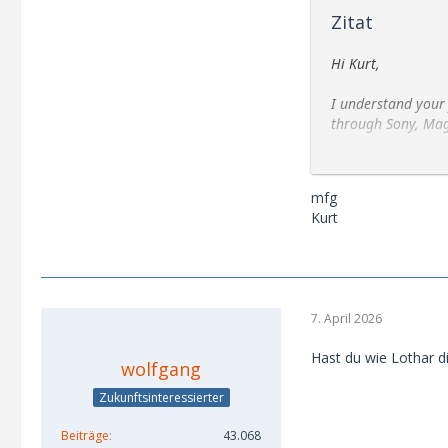
Zitat
Hi Kurt,
I understand your 
through Sony, Mag
You’re right that 
discount toward VE
mfg
Kurt
That said, I don’t
delivering a bette
this don’t make th
There’s absolutely 
7. April 2026
down the line, I’d
Hast du wie Lothar di
I really do apprec
wolfgang
Zukunftsinteressierter
Best regards,
Nick
Beiträge
43.068