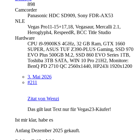
898
Camcorder
Panasonic HDC SD909, Sony FDR-AX53
NLE
Vegas Pro11-15+17,18, Vegasaur, Mercalli 2.1,
Heroglyph4, RespeedR, BCC Title Studio
Hardware
CPU i9-9900KS 4GHz, 32 GB Ram, GTX 1660
SUPER, ASUS TUF Z390-PLUS Gaming, SSD 970
EVO Plus 500GB M.2, SSD 860 EVO Series 1TB,
Toshiba 3TB SATA, WIN 10 Pro 21H2, Monitore:
BenQ PD 2710 QC 2560x1440, HP243i 1920x1200
3. Mai 2026
#211
Zitat von Wenzi
Das gilt laut Text nur für Vegas23-Käufer!
Ist mir klar, habe es
Anfang Dezember 2025 gekauft.