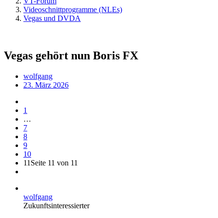
VT-Forum
Videoschnittprogramme (NLEs)
Vegas und DVDA
Vegas gehört nun Boris FX
wolfgang
23. März 2026
1
…
7
8
9
10
11
Seite 11 von 11
wolfgang
Zukunftsinteressierter