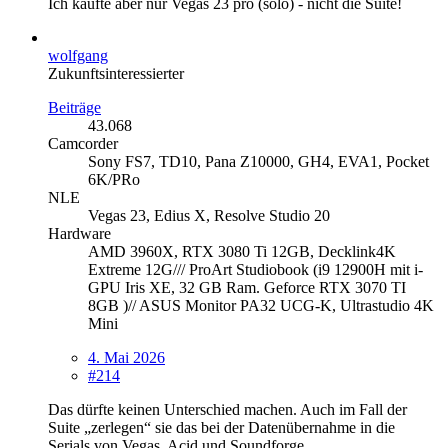
Ich kaufte aber nur Vegas 23 pro (solo) - nicht die Suite!
wolfgang
Zukunftsinteressierter
Beiträge
43.068
Camcorder
Sony FS7, TD10, Pana Z10000, GH4, EVA1, Pocket
6K/PRo
NLE
Vegas 23, Edius X, Resolve Studio 20
Hardware
AMD 3960X, RTX 3080 Ti 12GB, Decklink4K
Extreme 12G/// ProArt Studiobook (i9 12900H mit i-
GPU Iris XE, 32 GB Ram. Geforce RTX 3070 TI
8GB )// ASUS Monitor PA32 UCG-K, Ultrastudio 4K
Mini
4. Mai 2026
#214
Das dürfte keinen Unterschied machen. Auch im Fall der
Suite „zerlegen“ sie das bei der Datenübernahme in die
Serials von Vegas, Acid und Soundforge.