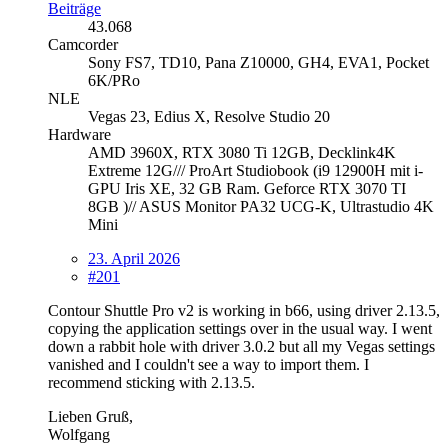
Beiträge
43.068
Camcorder
Sony FS7, TD10, Pana Z10000, GH4, EVA1, Pocket
6K/PRo
NLE
Vegas 23, Edius X, Resolve Studio 20
Hardware
AMD 3960X, RTX 3080 Ti 12GB, Decklink4K
Extreme 12G/// ProArt Studiobook (i9 12900H mit i-
GPU Iris XE, 32 GB Ram. Geforce RTX 3070 TI
8GB )// ASUS Monitor PA32 UCG-K, Ultrastudio 4K
Mini
23. April 2026
#201
Contour Shuttle Pro v2 is working in b66, using driver 2.13.5,
copying the application settings over in the usual way. I went
down a rabbit hole with driver 3.0.2 but all my Vegas settings
vanished and I couldn't see a way to import them. I
recommend sticking with 2.13.5.
Lieben Gruß,
Wolfgang