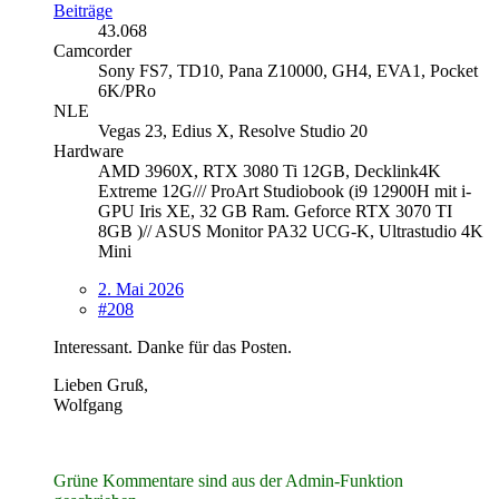
Beiträge
43.068
Camcorder
Sony FS7, TD10, Pana Z10000, GH4, EVA1, Pocket
6K/PRo
NLE
Vegas 23, Edius X, Resolve Studio 20
Hardware
AMD 3960X, RTX 3080 Ti 12GB, Decklink4K
Extreme 12G/// ProArt Studiobook (i9 12900H mit i-
GPU Iris XE, 32 GB Ram. Geforce RTX 3070 TI
8GB )// ASUS Monitor PA32 UCG-K, Ultrastudio 4K
Mini
2. Mai 2026
#208
Interessant. Danke für das Posten.
Lieben Gruß,
Wolfgang
Grüne Kommentare sind aus der Admin-Funktion