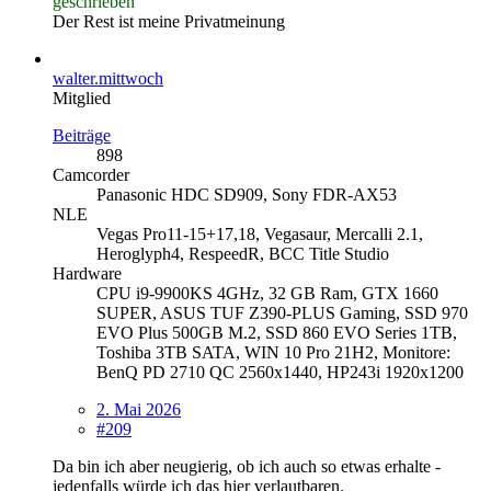
geschrieben
Der Rest ist meine Privatmeinung
walter.mittwoch
Mitglied
Beiträge
898
Camcorder
Panasonic HDC SD909, Sony FDR-AX53
NLE
Vegas Pro11-15+17,18, Vegasaur, Mercalli 2.1,
Heroglyph4, RespeedR, BCC Title Studio
Hardware
CPU i9-9900KS 4GHz, 32 GB Ram, GTX 1660
SUPER, ASUS TUF Z390-PLUS Gaming, SSD 970
EVO Plus 500GB M.2, SSD 860 EVO Series 1TB,
Toshiba 3TB SATA, WIN 10 Pro 21H2, Monitore:
BenQ PD 2710 QC 2560x1440, HP243i 1920x1200
2. Mai 2026
#209
Da bin ich aber neugierig, ob ich auch so etwas erhalte -
jedenfalls würde ich das hier verlautbaren.