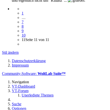
und eigentlich nicht um "Kulanz"...
1
…
7
8
9
10
11
Seite 11 von 11
Stil ändern
Datenschutzerklärung
Impressum
Community-Software:
WoltLab Suite™
Navigation
VT-Dashboard
VT-Forum
Unerledigte Themen
Suche
Optionen