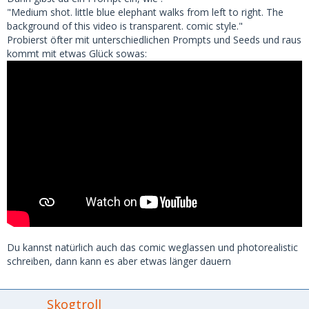
"Medium shot. little blue elephant walks from left to right. The
background of this video is transparent. comic style."
Probierst öfter mit unterschiedlichen Prompts und Seeds und raus
kommt mit etwas Glück sowas:
Du kannst natürlich auch das comic weglassen und photorealistic
schreiben, dann kann es aber etwas länger dauern
Skogtroll