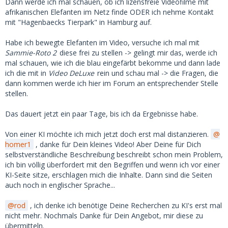
Dann werde ich mal schauen, ob ich lizensfreie Videofilme mit
afrikanischen Elefanten im Netz finde ODER ich nehme Kontakt
mit "Hagenbaecks Tierpark" in Hamburg auf.
Habe ich bewegte Elefanten im Video, versuche ich mal mit
Sammie-Roto 2
diese frei zu stellen -> gelingt mir das, werde ich
mal schauen, wie ich die blau eingefärbt bekomme und dann lade
ich die mit in
Video DeLuxe
rein und schau mal -> die Fragen, die
dann kommen werde ich hier im Forum an entsprechender Stelle
stellen.
Das dauert jetzt ein paar Tage, bis ich da Ergebnisse habe.
Von einer KI möchte ich mich jetzt doch erst mal distanzieren.
homer1
, danke für Dein kleines Video! Aber Deine für Dich
selbstverständliche Beschreibung beschreibt schon mein Problem,
ich bin völlig überfordert mit den Begriffen und wenn ich vor einer
KI-Seite sitze, erschlagen mich die Inhalte. Dann sind die Seiten
auch noch in englischer Sprache...
rod
, ich denke ich benötige Deine Recherchen zu KI's erst mal
nicht mehr. Nochmals Danke für Dein Angebot, mir diese zu
übermitteln.