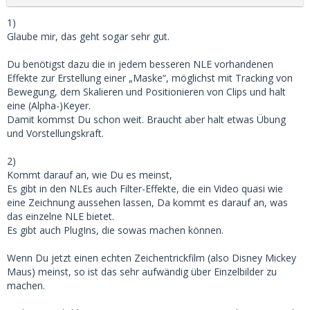
Eine weitere … Idee … Zeichentrickfilmes…
… kann ich so ein Video zu einem Zeichentrickfilm wandeln?
1)
Glaube mir, das geht sogar sehr gut.
3)
Sammie-Roto 2
...gibt es dazu deutschsprachige Tutorials
Du benötigst dazu die in jedem besseren NLE vorhandenen
bei YouTube?
Effekte zur Erstellung einer „Maske“, möglichst mit Tracking von
…
Bewegung, dem Skalieren und Positionieren von Clips und halt
Aber mein Gefühl sagt mir, das dieses Tool schon mal eine
eine (Alpha-)Keyer.
sehr große Hilfe sein kann (z.B. das Freistellen) - oder?!
Damit kommst Du schon weit. Braucht aber halt etwas Übung
und Vorstellungskraft.
2)
Kommt darauf an, wie Du es meinst,
Es gibt in den NLEs auch Filter-Effekte, die ein Video quasi wie
eine Zeichnung aussehen lassen, Da kommt es darauf an, was
das einzelne NLE bietet.
Es gibt auch PlugIns, die sowas machen können.
Wenn Du jetzt einen echten Zeichentrickfilm (also Disney Mickey
Maus) meinst, so ist das sehr aufwändig über Einzelbilder zu
machen.