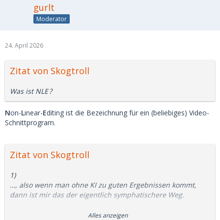
gurlt
Moderator
24. April 2026
Zitat von Skogtroll
Was ist
NLE
?
N
on-
L
inear-
E
diting ist die Bezeichnung für ein (beliebiges) Video-
Schnittprogram.
Zitat von Skogtroll
1)
…
, also wenn man ohne KI zu guten Ergebnissen kommt,
dann ist mir das der eigentlich symphatischere Weg.
2)
Alles anzeigen