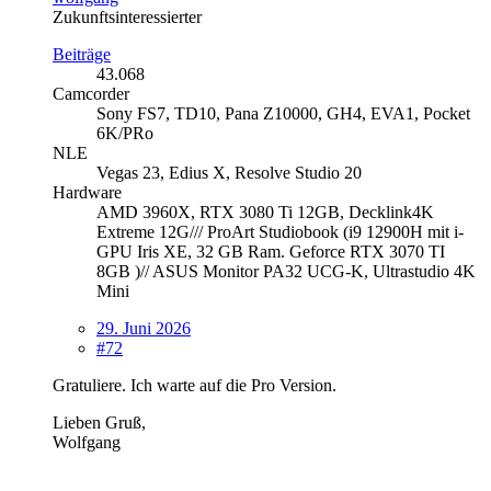
Zukunftsinteressierter
Beiträge
43.068
Camcorder
Sony FS7, TD10, Pana Z10000, GH4, EVA1, Pocket
6K/PRo
NLE
Vegas 23, Edius X, Resolve Studio 20
Hardware
AMD 3960X, RTX 3080 Ti 12GB, Decklink4K
Extreme 12G/// ProArt Studiobook (i9 12900H mit i-
GPU Iris XE, 32 GB Ram. Geforce RTX 3070 TI
8GB )// ASUS Monitor PA32 UCG-K, Ultrastudio 4K
Mini
29. Juni 2026
#72
Gratuliere. Ich warte auf die Pro Version.
Lieben Gruß,
Wolfgang