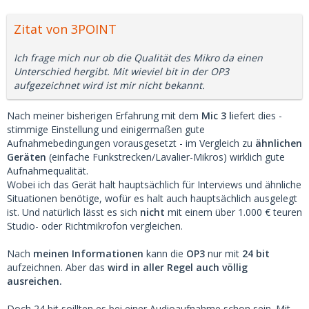
Zitat von 3POINT
Ich frage mich nur ob die Qualität des Mikro da einen
Unterschied hergibt. Mit wieviel bit in der OP3
aufgezeichnet wird ist mir nicht bekannt.
Nach meiner bisherigen Erfahrung mit dem
Mic 3 l
iefert dies -
stimmige Einstellung und einigermaßen gute
Aufnahmebedingungen vorausgesetzt - im Vergleich zu
ähnlichen
Geräten
(einfache Funkstrecken/Lavalier-Mikros) wirklich gute
Aufnahmequalität.
Wobei ich das Gerät halt hauptsächlich für Interviews und ähnliche
Situationen benötige, wofür es halt auch hauptsächlich ausgelegt
ist. Und natürlich lässt es sich
nicht
mit einem über 1.000 € teuren
Studio- oder Richtmikrofon vergleichen.
Nach
meinen Informationen
kann die
OP3
nur mit
24 bit
aufzeichnen. Aber das
wird in aller Regel auch völlig
ausreichen.
Doch 24 bit soillten es bei einer Audioaufnahme schon sein. Mit