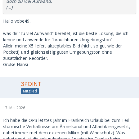
doch zu viel Aufwand.
(...)
Hallo vobe49,
was dir "zu viel Aufwand" bereitet, ist die beste Lösung, die ich
kenne und anwende für "brauchbaren Umgebungston".
Allein meine X5 liefert akzeptables Bild (nicht so gut wie der
Pocket!)
und gleichzeitig
guten Umgebungston ohne
zusätzlichen Recorder.
Grüße Hansi
3POINT
Mitglied
17. Mai 2026
Ich habe die OP3 letztes Jahr im Frankreich Urlaub bei zum Teil
stürmische Verhältnisse am Ärmelkanal und Atlantik eingesetzt,
dabei immer met dem externen Mikro (mit Windschutz). Was
dabei nervt ist die sekundenlange Anzeige im Display beim