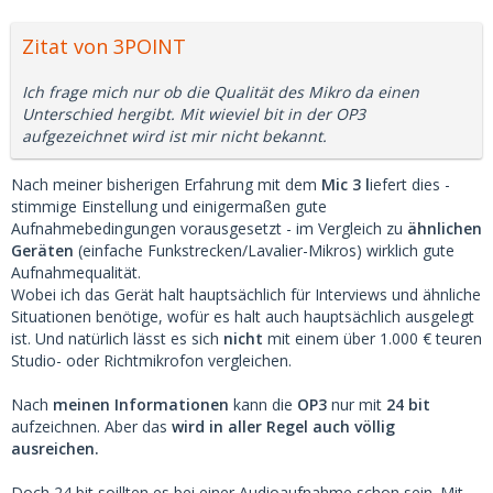
Zitat von 3POINT
Ich frage mich nur ob die Qualität des Mikro da einen
Unterschied hergibt. Mit wieviel bit in der OP3
aufgezeichnet wird ist mir nicht bekannt.
Nach meiner bisherigen Erfahrung mit dem
Mic 3 l
iefert dies -
stimmige Einstellung und einigermaßen gute
Aufnahmebedingungen vorausgesetzt - im Vergleich zu
ähnlichen
Geräten
(einfache Funkstrecken/Lavalier-Mikros) wirklich gute
Aufnahmequalität.
Wobei ich das Gerät halt hauptsächlich für Interviews und ähnliche
Situationen benötige, wofür es halt auch hauptsächlich ausgelegt
ist. Und natürlich lässt es sich
nicht
mit einem über 1.000 € teuren
Studio- oder Richtmikrofon vergleichen.
Nach
meinen Informationen
kann die
OP3
nur mit
24 bit
aufzeichnen. Aber das
wird in aller Regel auch völlig
ausreichen.
Doch 24 bit soillten es bei einer Audioaufnahme schon sein. Mit