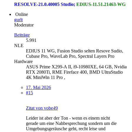
RESOLVE-21.0.40005 Studio;
EDIUS-11.51.21463-WG
Online
gurlt
Moderator
Beiträge
5.991
NLE
EDIUS 11 WG, Fusion Studio selten Resove Sudio,
Cubase Pro, WaveLab Pro, Spectral Layers Pro
Hardware
ASUS Prime X299-A II, i9-10980XE, 64 GB, Nvidia
RTX 2080Ti, RME Fireface 400, BMD UltraStudio
4K MiniWin 11 Pro ,
17. Mai 2026
#15
Zitat von vobe49
Leider ist aber der Ton - wenn es einem nicht
gerade um eine Nahbesprechung sondern um die
Umgebungsgeräusche geht, recht leise und