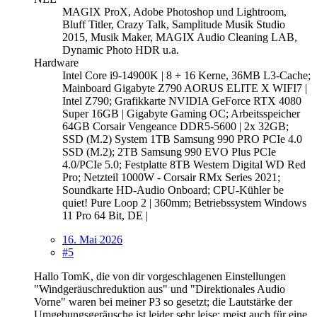
MAGIX ProX, Adobe Photoshop und Lightroom,
Bluff Titler, Crazy Talk, Samplitude Musik Studio
2015, Musik Maker, MAGIX Audio Cleaning LAB,
Dynamic Photo HDR u.a.
Hardware
Intel Core i9-14900K | 8 + 16 Kerne, 36MB L3-Cache;
Mainboard Gigabyte Z790 AORUS ELITE X WIFI7 |
Intel Z790; Grafikkarte NVIDIA GeForce RTX 4080
Super 16GB | Gigabyte Gaming OC; Arbeitsspeicher
64GB Corsair Vengeance DDR5-5600 | 2x 32GB;
SSD (M.2) System 1TB Samsung 990 PRO PCIe 4.0
SSD (M.2); 2TB Samsung 990 EVO Plus PCIe
4.0/PCIe 5.0; Festplatte 8TB Western Digital WD Red
Pro; Netzteil 1000W - Corsair RMx Series 2021;
Soundkarte HD-Audio Onboard; CPU-Kühler be
quiet! Pure Loop 2 | 360mm; Betriebssystem Windows
11 Pro 64 Bit, DE |
16. Mai 2026
#5
Hallo TomK, die von dir vorgeschlagenen Einstellungen
"Windgeräuschreduktion aus" und "Direktionales Audio
Vorne" waren bei meiner P3 so gesetzt; die Lautstärke der
Umgebungsgeräusche ist leider sehr leise; meist auch für eine