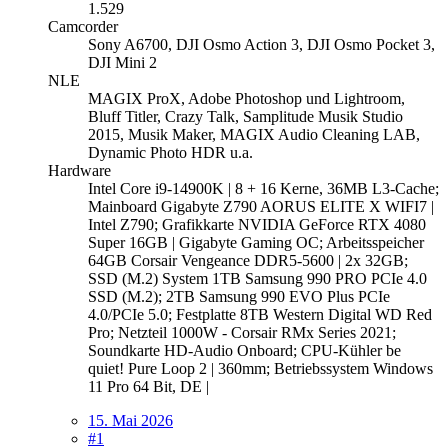
1.529
Camcorder
Sony A6700, DJI Osmo Action 3, DJI Osmo Pocket 3,
DJI Mini 2
NLE
MAGIX ProX, Adobe Photoshop und Lightroom,
Bluff Titler, Crazy Talk, Samplitude Musik Studio
2015, Musik Maker, MAGIX Audio Cleaning LAB,
Dynamic Photo HDR u.a.
Hardware
Intel Core i9-14900K | 8 + 16 Kerne, 36MB L3-Cache;
Mainboard Gigabyte Z790 AORUS ELITE X WIFI7 |
Intel Z790; Grafikkarte NVIDIA GeForce RTX 4080
Super 16GB | Gigabyte Gaming OC; Arbeitsspeicher
64GB Corsair Vengeance DDR5-5600 | 2x 32GB;
SSD (M.2) System 1TB Samsung 990 PRO PCIe 4.0
SSD (M.2); 2TB Samsung 990 EVO Plus PCIe
4.0/PCIe 5.0; Festplatte 8TB Western Digital WD Red
Pro; Netzteil 1000W - Corsair RMx Series 2021;
Soundkarte HD-Audio Onboard; CPU-Kühler be
quiet! Pure Loop 2 | 360mm; Betriebssystem Windows
11 Pro 64 Bit, DE |
15. Mai 2026
#1