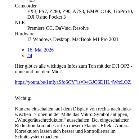
403
Camcorder
FX3, FS7, Z280, Z90, A7S3, BMPCC 6K, GoPro10,
DJI Osmo Pocket 3
NLE
Premiere CC, DaVinci Resolve
Hardware
I7-Windows-Desktop, MacBook M1 Pro 2021
16. Mai 2026
#4
Hier gibt es alle wichtigen Infos zum Ton mit der DJI OP3 -
ohne und mit dem Mic2.
https://youtu.be/1mIyaSfo6CY?is=IwGJC6DHL4WrzLOZ
Wichtig:
Kamera einschalten, auf dem Display von rechts nach links
wischen -> oben in der Mitte das Mikro-Symbol antippen,
„Windgeräuschreduktion“ ausschalten. Bei eingeschalteter
Reduktion kommt es oft zu diesem Flanger-Effekt. Audio-
Korrekturen lassen sich besser und kontrollierter im
Schnittsystem machen.