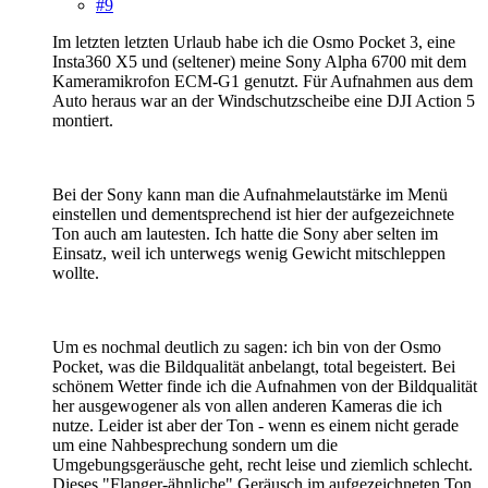
#9
Im letzten letzten Urlaub habe ich die Osmo Pocket 3, eine
Insta360 X5 und (seltener) meine Sony Alpha 6700 mit dem
Kameramikrofon ECM-G1 genutzt. Für Aufnahmen aus dem
Auto heraus war an der Windschutzscheibe eine DJI Action 5
montiert.
Bei der Sony kann man die Aufnahmelautstärke im Menü
einstellen und dementsprechend ist hier der aufgezeichnete
Ton auch am lautesten. Ich hatte die Sony aber selten im
Einsatz, weil ich unterwegs wenig Gewicht mitschleppen
wollte.
Um es nochmal deutlich zu sagen: ich bin von der Osmo
Pocket, was die Bildqualität anbelangt, total begeistert. Bei
schönem Wetter finde ich die Aufnahmen von der Bildqualität
her ausgewogener als von allen anderen Kameras die ich
nutze. Leider ist aber der Ton - wenn es einem nicht gerade
um eine Nahbesprechung sondern um die
Umgebungsgeräusche geht, recht leise und ziemlich schlecht.
Dieses "Flanger-ähnliche" Geräusch im aufgezeichneten Ton