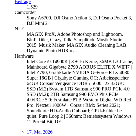
Beiträge
1.529
Camcorder
Sony A6700, DJI Osmo Action 3, DJI Osmo Pocket 3,
DJI Mini 2
NLE
MAGIX ProX, Adobe Photoshop und Lightroom,
Bluff Titler, Crazy Talk, Samplitude Musik Studio
2015, Musik Maker, MAGIX Audio Cleaning LAB,
Dynamic Photo HDR u.a.
Hardware
Intel Core i9-14900K | 8 + 16 Kerne, 36MB L3-Cache;
Mainboard Gigabyte Z790 AORUS ELITE X WIFI7 |
Intel Z790; Grafikkarte NVIDIA GeForce RTX 4080
Super 16GB | Gigabyte Gaming OC; Arbeitsspeicher
64GB Corsair Vengeance DDR5-5600 | 2x 32GB;
SSD (M.2) System 1TB Samsung 990 PRO PCIe 4.0
SSD (M.2); 2TB Samsung 990 EVO Plus PCIe
4.0/PCIe 5.0; Festplatte 8TB Western Digital WD Red
Pro; Netzteil 1000W - Corsair RMx Series 2021;
Soundkarte HD-Audio Onboard; CPU-Kühler be
quiet! Pure Loop 2 | 360mm; Betriebssystem Windows
11 Pro 64 Bit, DE |
17. Mai 2026