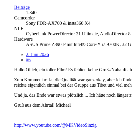
Beiträge
1.340
Camcorder
Sony FDR-AX700 & insta360 X4
NLE
CyberLink PowerDirector 21 Ultimate, AudioDirector 8
Hardware
ASUS Prime Z390-P mit Intel® Core™ i7-9700K, 3
2. Juni 2026
#6
Hallo Ollieh, ein toller Film! Es fehlten keine Groß-/Nahaufn
Zum Kommentar: Ja, die Qualität war ganz okay, aber ich finde
reichte eigentlich einmal bei der Gruppe aus Tibet und viel me
Und ja, das Ende war etwas plötzlich ... Ich hätte noch länger
Gruß aus dem Ahrtal! Michael
http://www.youtube.com/@MKVideoSinzig