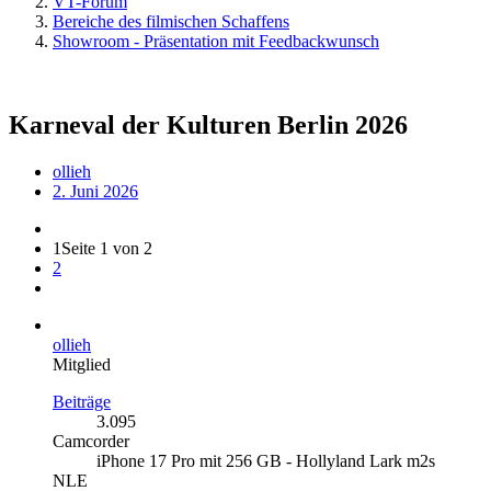
VT-Forum
Bereiche des filmischen Schaffens
Showroom - Präsentation mit Feedbackwunsch
Karneval der Kulturen Berlin 2026
ollieh
2. Juni 2026
1
Seite 1 von 2
2
ollieh
Mitglied
Beiträge
3.095
Camcorder
iPhone 17 Pro mit 256 GB - Hollyland Lark m2s
NLE