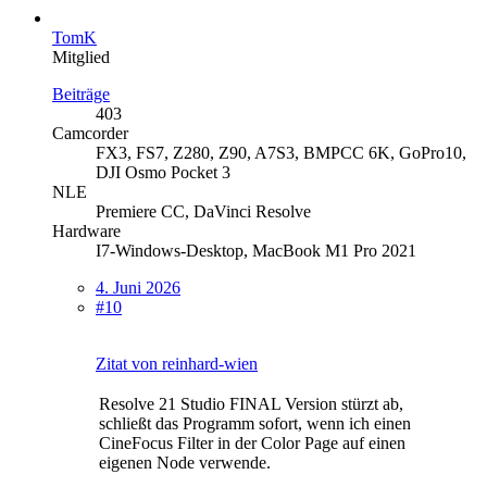
TomK
Mitglied
Beiträge
403
Camcorder
FX3, FS7, Z280, Z90, A7S3, BMPCC 6K, GoPro10,
DJI Osmo Pocket 3
NLE
Premiere CC, DaVinci Resolve
Hardware
I7-Windows-Desktop, MacBook M1 Pro 2021
4. Juni 2026
#10
Zitat von reinhard-wien
Resolve 21 Studio FINAL Version stürzt ab,
schließt das Programm sofort, wenn ich einen
CineFocus Filter in der Color Page auf einen
eigenen Node verwende.