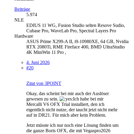
Beiträge
5.974
NLE
EDIUS 11 WG, Fusion Studio selten Resove Sudio,
Cubase Pro, WaveLab Pro, Spectral Layers Pro
Hardware
ASUS Prime X299-A II, i9-10980XE, 64 GB, Nvidia
RTX 2080Ti, RME Fireface 400, BMD UltraStudio
4K MiniWin 11 Pro ,
4. Juni 2026
#20
Zitat von 3POINT
Okay, das scheint bei mir auch der Auslöser
gewesen zu sein.
Ich habe bei mir
Mercalli V6 OFX Trial installiert, den ich
eigentlich nicht nutze, der taucht jetzt nicht mehr
auf in DR21. Für mich aber kein Problem.
Jetzt müsste ich nur noch eine Lösung finden um
die ganze Boris OFX, die mit Vegaspro2026