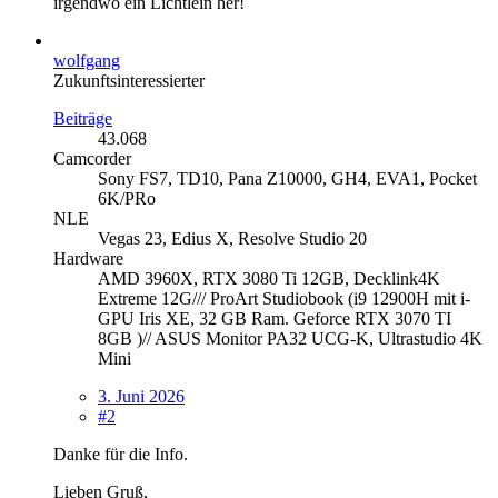
irgendwo ein Lichtlein her!
wolfgang
Zukunftsinteressierter
Beiträge
43.068
Camcorder
Sony FS7, TD10, Pana Z10000, GH4, EVA1, Pocket
6K/PRo
NLE
Vegas 23, Edius X, Resolve Studio 20
Hardware
AMD 3960X, RTX 3080 Ti 12GB, Decklink4K
Extreme 12G/// ProArt Studiobook (i9 12900H mit i-
GPU Iris XE, 32 GB Ram. Geforce RTX 3070 TI
8GB )// ASUS Monitor PA32 UCG-K, Ultrastudio 4K
Mini
3. Juni 2026
#2
Danke für die Info.
Lieben Gruß,