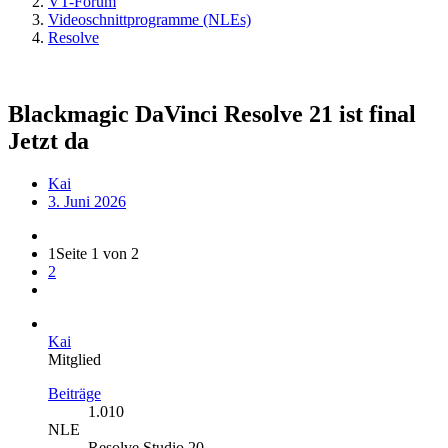
VT-Forum
Videoschnittprogramme (NLEs)
Resolve
Blackmagic DaVinci Resolve 21 ist final
Jetzt da
Kai
3. Juni 2026
1
Seite 1 von 2
2
Kai
Mitglied
Beiträge
1.010
NLE
Resolve Studio 20