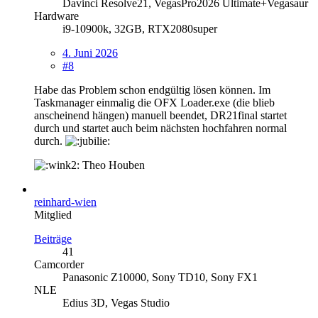
Davinci Resolve21, VegasPro2026 Ultimate+Vegasaur
Hardware
i9-10900k, 32GB, RTX2080super
4. Juni 2026
#8
Habe das Problem schon endgültig lösen können. Im
Taskmanager einmalig die OFX Loader.exe (die blieb
anscheinend hängen) manuell beendet, DR21final startet
durch und startet auch beim nächsten hochfahren normal
durch.
Theo Houben
reinhard-wien
Mitglied
Beiträge
41
Camcorder
Panasonic Z10000, Sony TD10, Sony FX1
NLE
Edius 3D, Vegas Studio