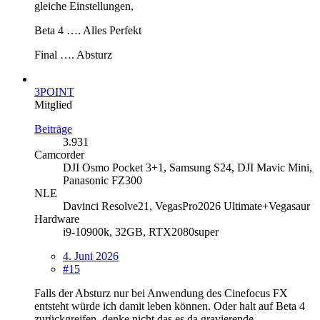
gleiche Einstellungen,
Beta 4 …. Alles Perfekt
Final …. Absturz
3POINT
Mitglied
Beiträge
3.931
Camcorder
DJI Osmo Pocket 3+1, Samsung S24, DJI Mavic Mini,
Panasonic FZ300
NLE
Davinci Resolve21, VegasPro2026 Ultimate+Vegasaur
Hardware
i9-10900k, 32GB, RTX2080super
4. Juni 2026
#15
Falls der Absturz nur bei Anwendung des Cinefocus FX
entsteht würde ich damit leben können. Oder halt auf Beta 4
zurückgreifen, denke nicht das es da gravierende