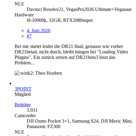
NLE
Davinci Resolve21, VegasPro2026 Ultimate+Vegasaur
Hardware
i9-10900k, 32GB, RTX2080super
4. Juni 2026
#7
Bei mir startet leider die DR21 final, genauso wie vorher
DR21beta4, nicht durch, bleibt hängen bei "Loading Video
Plugins". Ein zurück setzen auf DR21beta3 lösst das
Problem...
Theo Houben
3POINT
Mitglied
Beiträge
3.931
Camcorder
DJI Osmo Pocket 3+1, Samsung S24, DJI Mavic Mini,
Panasonic FZ300
NLE