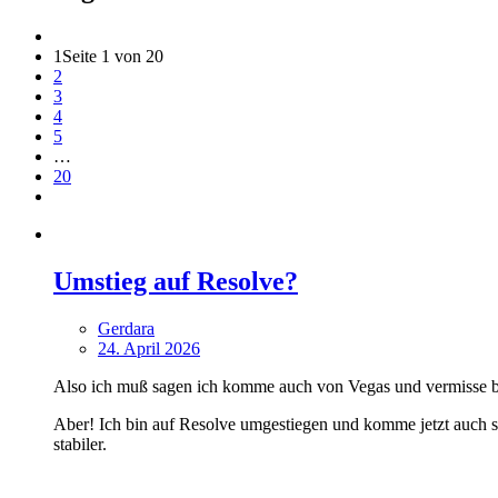
1
Seite 1 von 20
2
3
4
5
…
20
Umstieg auf Resolve?
Gerdara
24. April 2026
Also ich muß sagen ich komme auch von Vegas und vermisse bei
Aber! Ich bin auf Resolve umgestiegen und komme jetzt auch se
stabiler.